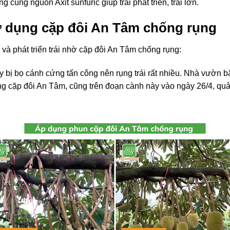
cùng nguồn Axit sunfuric giúp trái phát triển, trái lớn.
ử dụng cặp đôi An Tâm chống rụng
i và phát triển trái nhờ cặp đôi An Tâm chống rụng:
ây bị bọ cánh cứng tấn công nên rụng trái rất nhiều. Nhà vườn 
g cặp đôi An Tâm, cũng trên đoạn cành này vào ngày 26/4, quả