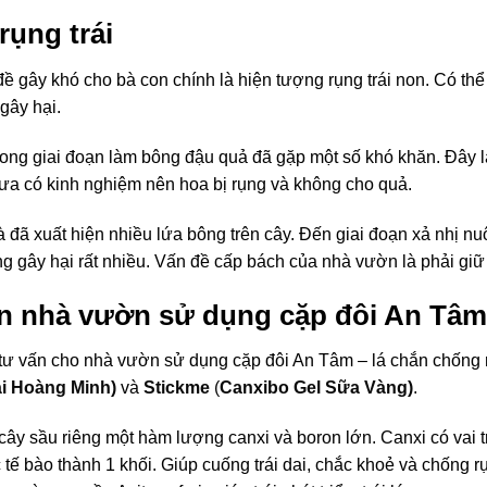
rụng trái
ề gây khó cho bà con chính là hiện tượng rụng trái non. Có thể
gây hại.
ong giai đoạn làm bông đậu quả đã gặp một số khó khăn. Đây 
a có kinh nghiệm nên hoa bị rụng và không cho quả.
đã xuất hiện nhiều lứa bông trên cây. Đến giai đoạn xả nhị nuô
 gây hại rất nhiều. Vấn đề cấp bách của nhà vườn là phải giữ trá
 nhà vườn sử dụng cặp đôi An Tâm
 tư vấn cho nhà vườn sử dụng cặp đôi An Tâm – lá chắn chống
ái Hoàng Minh)
và
Stickme
(
Canxibo Gel Sữa Vàng)
.
ây sầu riêng một hàm lượng canxi và boron lớn. Canxi có vai tr
 tế bào thành 1 khối. Giúp cuống trái dai, chắc khoẻ và chống 