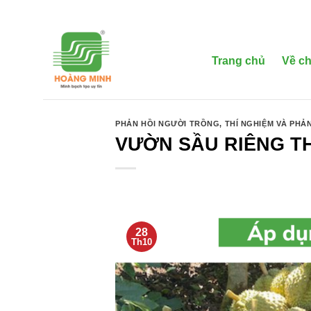
Bỏ
qua
nội
dung
Trang chủ
Về ch
PHẢN HỒI NGƯỜI TRỒNG
,
THÍ NGHIỆM VÀ PHẢ
VƯỜN SẦU RIÊNG T
28
Th10