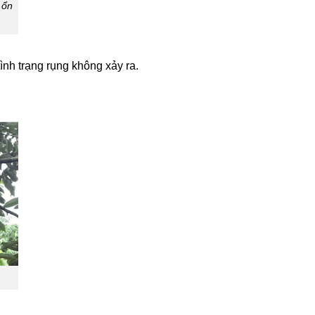
 ổn
tình trạng rụng không xảy ra.