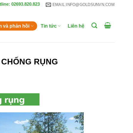
tline: 02693.820.823
EMAIL:INFO@GOLDSUNVN.COM
m và phản hồi
Tin tức
Liên hệ
M CHỐNG RỤNG