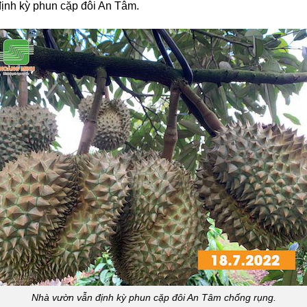
định kỳ phun cặp đôi An Tâm.
Nhà vườn vẫn định kỳ phun cặp đôi An Tâm chống rụng.