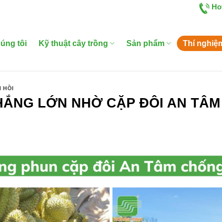
Ho
úng tôi
Kỹ thuật cây trồng
Sản phẩm
Thí nghiệ
N HỒI
HẮNG LỚN NHỜ CẶP ĐÔI AN TÂ