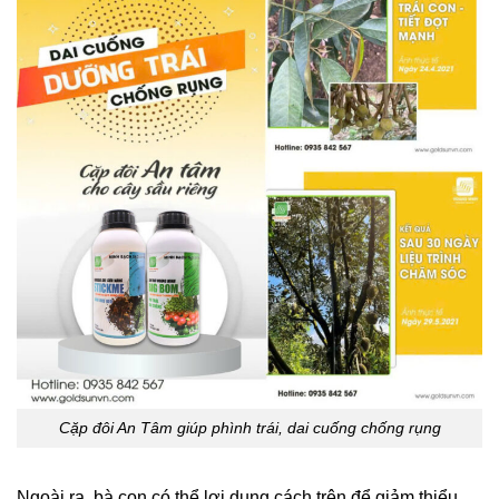
Cặp đôi An Tâm giúp phình trái, dai cuống chống rụng
Ngoài ra, bà con có thể lợi dụng cách trên để giảm thiểu