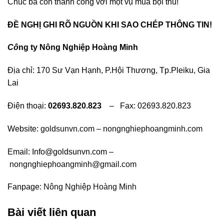
Chúc bà con thành công với một vụ mùa bội thu!
ĐỀ NGHỊ GHI RÕ NGUỒN KHI SAO CHÉP THÔNG TIN!
Cô
ng ty Nông Nghiệp Hoàng Minh
Địa chỉ: 170 Sư Vạn Hạnh, P.Hội Thương, Tp.Pleiku, Gia
Lai
Điện thoại:
02693.820.823
– Fax: 02693.820.823
Website:
goldsunvn.com
–
nongnghiephoangminh.com
Email: Info@goldsunvn.com –
nongnghiephoangminh@gmail.com
Fanpage:
Nông Nghiệp Hoàng Minh
Bài viết liên quan