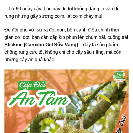
– Từ 60 ngày cây: Lúc này đi đọt không đáng lo vấn đề
rụng nhưng gây sượng cơm, lạt cơm cháy múi.
Để đối phó với sự ra đọt non, bên cạnh điều chỉnh thời
gian cơi đọt, bạn cần cấp kíp phun lên chùm trái, cuống trái
Stickme (Canxibo Gel Sữa Vàng)
– đây là sản phẩm
chống rụng cực tốt không chỉ cho cây sầu riêng, mà còn
những cây ăn quả khác.