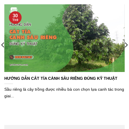
30
Th9
HƯỚNG DẪN CẮT TỈA CÀNH SẦU RIÊNG ĐÚNG KỸ THUẬT
Sầu riêng là cây trồng được nhiều bà con chọn lựa canh tác trong
giai...