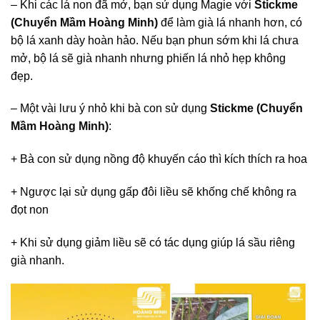
– Khi các lá non đã mở, bạn sử dụng Magie với
Stickme
(Chuyển Mầm Hoàng Minh)
để làm già lá nhanh hơn, có
bộ lá xanh dày hoàn hảo. Nếu bạn phun sớm khi lá chưa
mở, bộ lá sẽ già nhanh nhưng phiến lá nhỏ hẹp không
đẹp.
– Một vài lưu ý nhỏ khi bà con sử dụng
Stickme (Chuyển
Mầm Hoàng Minh)
:
+ Bà con sử dụng nồng độ khuyến cáo thì kích thích ra hoa
+ Ngược lại sử dụng gấp đôi liều sẽ khống chế không ra
đọt non
+ Khi sử dụng giảm liều sẽ có tác dụng giúp lá sầu riêng
già nhanh.