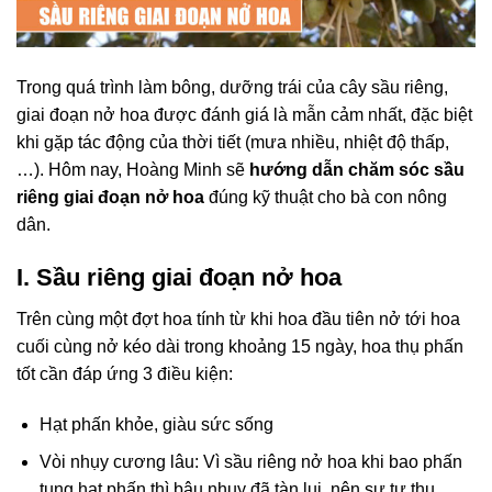
Trong quá trình làm bông, dưỡng trái của cây sầu riêng,
giai đoạn nở hoa được đánh giá là mẫn cảm nhất, đặc biệt
khi gặp tác động của thời tiết (mưa nhiều, nhiệt độ thấp,
…). Hôm nay, Hoàng Minh sẽ
hướng dẫn chăm sóc sầu
riêng giai đoạn nở hoa
đúng kỹ thuật cho bà con nông
dân.
I. Sầu riêng giai đoạn nở hoa
Trên cùng một đợt hoa tính từ khi hoa đầu tiên nở tới hoa
cuối cùng nở kéo dài trong khoảng 15 ngày, hoa thụ phấn
tốt cần đáp ứng 3 điều kiện:
Hạt phấn khỏe, giàu sức sống
Vòi nhụy cương lâu: Vì sầu riêng nở hoa khi bao phấn
tung hạt phấn thì bậu nhụy đã tàn lụi, nên sự tự thụ