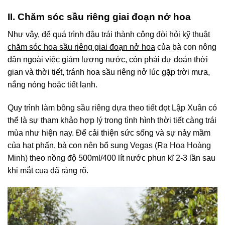
II. Chăm sóc sầu riêng giai đoạn nở hoa
Như vậy, để quá trình đậu trái thành công đòi hỏi kỹ thuật
chăm sóc hoa sầu riêng giai đoạn nở hoa
của bà con nông
dân ngoài việc giảm lượng nước, còn phải dự đoán thời
gian và thời tiết, tránh hoa sầu riêng nở lúc gặp trời mưa,
nắng nóng hoặc tiết lạnh.
Quy trình
làm bông sầu riêng dựa theo tiết đọt Lập Xuân
có
thể là sự tham khảo hợp lý trong tình hình thời tiết càng trái
mùa như hiện nay. Để cải thiện sức sống và sự nảy mầm
của hạt phấn, bà con nên bổ sung
Vegas (Ra Hoa Hoàng
Minh)
theo nồng độ 500ml/400 lít nước phun kĩ 2-3 lần sau
khi mắt cua đã ráng rõ.