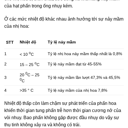
của hạt phấn trong ống nhụy kém.
Ở các mức nhiệt độ khác nhau ảnh hưởng tới sự nảy mầm
của nhị hoa:
Nhiệt độ
Tỷ lệ nảy mầm
STT
o
1
Tỷ lệ nhị hoa nảy mầm thấp nhất là 0,8%
< 10
C
o
2
Tỷ lệ nảy mầm đạt từ 45-55%
15 – 25
C
0
20
C – 25
3
Tỷ lệ nảy mầm lần lượt 47,3% và 45,5%
0
C
4
>35 ° C
Tỷ lệ nảy mầm của nhị hoa 7,8%
Nhiệt độ thấp còn làm chậm sự phát triển của phấn hoa
khiến thời gian tung phấn trễ hơn thời gian cương nở của
vòi nhuy. Bao phấn không gặp được đầu nhụy do vậy sự
thụ tinh không xảy ra và không có trái.