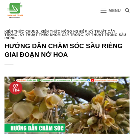
Bỏ
MENU
qua
nội
dung
KIẾN THỨC CHUNG
,
KIẾN THỨC NÔNG NGHIỆP
,
KỸ THUẬT CÂY
TRỒNG
,
KỸ THUẬT THEO NHÓM CÂY TRỒNG
,
KỸ THUẬT TRỒNG SẦU
RIÊNG
HƯỚNG DẪN CHĂM SÓC SẦU RIÊNG
GIAI ĐOẠN NỞ HOA
07
Th4