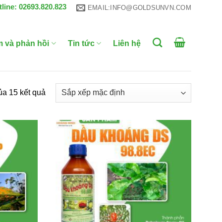
tline: 02693.820.823
EMAIL:INFO@GOLDSUNVN.COM
m và phản hồi
Tin tức
Liên hệ
ủa 15 kết quả