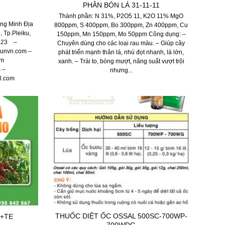
PHÂN BÓN LÁ 31-11-11
Thành phần: N 31%, P­2O5 11, K2O 11% MgO
ng Minh Địa
800ppm, S 400ppm, Bo 300ppm, Zn 400ppm, Cu
 Tp.Pleiku,
150ppm, Mn 150ppm, Mo 50ppm Công dụng: –
.823 –
Chuyên dùng cho các loại rau màu. – Giúp cây
sunvn.com –
phát triển mạnh thân lá, nhú đọt nhanh, lá lớn,
om
xanh. – Trái to, bóng mượt, năng suất vượt trội
 –
nhưng...
l.com
THUỐC DIỆT ỐC OSSAL 500SC-700WP-
 +TE