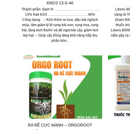
KNO3 13-0-46
Thành phần: Đạm N ………………………………..
Libero 80
13% Kali K2O ……………………………. 46%
vàng lá T
Công dụng: – Kích thích ra hoa, đậu trái nghịch
Ziram 60
mùa, làm giảm tỷ lệ rụng trái non, rụng hoa, rụng
thuốc tr
trái, tăng kich thước và độ ngọt trái cây, giảm lem
Libero 800W
lép hạt. – Giúp cây trồng tăng khả năng hấp thụ
nấm gây ra tr
phân bón...
RA RỄ CỰC MẠNH – ORGOROOT