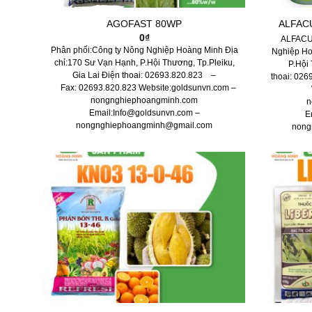
AGOFAST 80WP
ALFAC
0
₫
ALFACUA
Phân phối:Công ty Nông Nghiệp Hoàng Minh Địa
Nghiệp Ho
chỉ:170 Sư Vạn Hạnh, P.Hội Thương, Tp.Pleiku,
P.Hội 
Gia Lai Điện thoai: 02693.820.823 –
thoai: 02
Fax: 02693.820.823 Website:goldsunvn.com –
nongnghiephoangminh.com
n
Email:Info@goldsunvn.com –
E
nongnghiephoangminh@gmail.com
nong