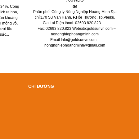
700WDG
0
₫
 34%. Công
Phân phối:Công ty Nông Nghiệp Hoàng Minh Địa
ích ra hoa,
chỉ:170 Sư Vạn Hạnh, P.Hội Thương, Tp.Pleiku,
hân khoáng
Gia Lai Điện thoai: 02693.820.823 –
ái mỏng vỏ,
Fax: 02693.820.823 Website:goldsunvn.com –
ươi lâu. –
nongnghiephoangminh.com
sức...
Email:Info@goldsunvn.com –
nongnghiephoangminh@gmail.com
CHỈ ĐƯỜNG