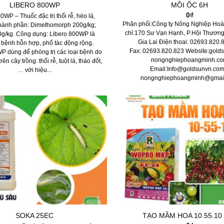
LIBERO 800WP
MỒI ỐC 6H
0
₫
0WP – Thuốc đặc trị thối rễ, héo lá,
Phân phối:Công ty Nông Nghiệp Hoà
hành phần: Dimethomorph 200g/kg;
chỉ:170 Sư Vạn Hạnh, P.Hội Thương,
0g/kg. Công dụng: Libero 800WP là
Gia Lai Điện thoai: 02693.820
ừ bệnh hỗn hợp, phổ tác động rộng.
Fax: 02693.820.823 Website:gold
P dùng để phòng trị các loại bệnh do
nongnghiephoangminh.c
ên cây trồng: thối rễ, tuột lá, tháo đốt,
Email:Info@goldsunvn.com
… với hiệu...
nongnghiephoangminh@gmai
SOKA 25EC
TẠO MẦM HOA 10.55.10