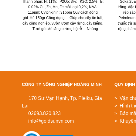
Thành phần: N: 11%; P2O5: 3%; K2O: 2,5% B:
Soka 25EC
0,02% Cu, Zn, Mn, Fe mỗi loại 0,2%; NAA:
trồng: đặc 
11ppm; Cytonkinin: 31ppm Quy cách đóng
rệp sáp
gói: Hũ 150gr Công dụng: – Giúp cho cây ăn trái,
Petroleum
cây công nghiệp, vườn ươm cây rừng, cây kiểng,
thuốc trừ 
… – Tưới gốc để tăng cường bộ rễ. – Nhúng...
rộng, thấm
CÔNG TY NÔNG NGHIỆP HOÀNG MINH
QUY ĐỊNH
170 Sư Vạn Hạnh, Tp. Pleiku, Gia
> Vận ch
Lai
> Hình th
02693.820.823
> Bảo mật
info@goldsunvn.com
> Khuyển