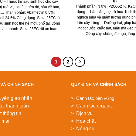
0
₫
 – Thuốc trừ sâu sinh học cho cây
Thành phần: N 0%, P2O552 %, K2O
trị ruồi đục quả, nhện đỏ, sâu vẽ bùa,
dụng: – Làm tăng sự trổ hoa. Kích th
,… Thành phần: Abamectin 0,5%;
nghịch mùa và giảm lượng dùng p
 oil 24,5% Công dụng: Soka 25EC là
trên cây trồng. – Dưỡng trái, giúp tr
sâu sinh học thế hệ mới, phổ tác động
ngọt nước, chắc hạt, mẫu mã đẹp, t
 sâu nhanh. Soka 25EC rất an toàn...
Cứng cây, chống đổ ngã, tăng 
1
2
 VÀ CHÍNH SÁCH
QUY ĐỊNH VÀ CHÍNH SÁCH
uyển giao nhận
> Canh tác bền vững
ức thanh toán
> Canh tác organic
 thông tin
> Dịch vụ
 mại
> Hóa chất
> Nông cụ