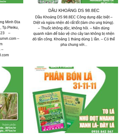
DẦU KHOÁNG DS 98.8EC
Dầu Khoáng DS 98.8EC Công dụng đặc biệt –
ng Minh Địa
Diệt và ngừa nhện đỏ rất tốt (làm cho ung trứng).
 Tp.Pleiku,
– Thuốc không độc, không hôi. – Nên dùng
.823 –
quanh năm để bảo vệ cho cây lan không bị nhện
sunvn.com –
đỏ tấn công. Khoảng 1 tháng dùng 1 lần. – Có thể
om
pha chung với...
 –
l.com