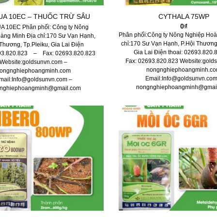
UA 10EC – THUỐC TRỪ SÂU
CYTHALA 75WP
0
₫
 10EC Phân phối: Công ty Nông
Phân phối:Công ty Nông Nghiệp Hoà
àng Minh Địa chỉ:170 Sư Vạn Hạnh,
chỉ:170 Sư Vạn Hạnh, P.Hội Thương,
Thương, Tp.Pleiku, Gia Lai Điện
Gia Lai Điện thoai: 02693.820
693.820.823 – Fax: 02693.820.823
Fax: 02693.820.823 Website:gold
Website:goldsunvn.com –
nongnghiephoangminh.c
ongnghiephoangminh.com
Email:Info@goldsunvn.com
mail:Info@goldsunvn.com –
nongnghiephoangminh@gmai
nghiephoangminh@gmail.com