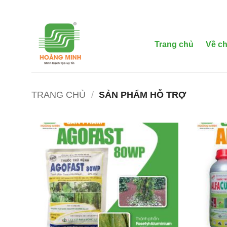
Bỏ
qua
nội
dung
Trang chủ
Về ch
TRANG CHỦ
/
SẢN PHẨM HỖ TRỢ