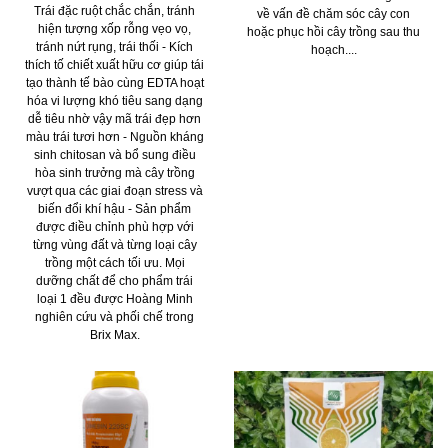
Trái đặc ruột chắc chắn, tránh
về vấn đề chăm sóc cây con
hiện tượng xốp rỗng vẹo vọ,
hoặc phục hồi cây trồng sau thu
tránh nứt rụng, trái thối - Kích
hoạch....
thích tố chiết xuất hữu cơ giúp tái
tạo thành tế bào cùng EDTA hoạt
hóa vi lượng khó tiêu sang dạng
dễ tiêu nhờ vậy mã trái đẹp hơn
màu trái tươi hơn - Nguồn kháng
sinh chitosan và bổ sung điều
hòa sinh trưởng mà cây trồng
vượt qua các giai đoạn stress và
biến đổi khí hậu - Sản phẩm
được điều chỉnh phù hợp với
từng vùng đất và từng loại cây
trồng một cách tối ưu. Mọi
dưỡng chất để cho phẩm trái
loại 1 đều được Hoàng Minh
nghiên cứu và phối chế trong
Brix Max.