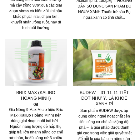
Acetamiprid: 150g/kg II. HƯỚNG
mà cây trồng vượt qua các giai
DẪN SỬ DỤNG SẢN PHẨM BỌ
đoạn stress và biến đổi khí hậu
NGỰA XANH Thuốc trừ sâu Bọ
khắc phục lì trái, chậm lớn,
ngựa xanh có tính chất...
khuyết nhân, rỗng ruột, hay dị
hình bất thường
BRIX MAX (KALIBO
BUDEW – 31-11-11 TIẾT
HOÀNG MINH)
ĐỌT NHƯ Ý, LÁ KHOẺ
XANH RÌ
0
₫
Gia Nông 9 Max Micro hiệu Brix
Sản phẩm BUDEW được áp
Max (KaliBo Hoàng Minh) nên
dụng công nghệ hoạt chất tiên
dùng giai đoạn nuôi trái bởi: -
tiến cùng cơ chế tác động đột
Nguồn năng lượng dễ hấp thụ
phá – là giải pháp được đánh
giúp trái lớn nhanh bằng cơ chế
giá cao trong việc giải quyết triệt
nở nhân, từ đó căng nở 3 chiều.
để nỗi lo của bà con nông dân