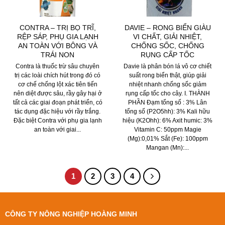
CONTRA – TRỊ BỌ TRĨ,
DAVIE – RONG BIỂN GIÀU
RỆP SÁP, PHỤ GIA LẠNH
VI CHẤT, GIẢI NHIỆT,
AN TOÀN VỚI BÔNG VÀ
CHỐNG SỐC, CHỐNG
TRÁI NON
RỤNG CẤP TỐC
Contra là thuốc trừ sâu chuyên
Davie là phân bón lá vô cơ chiết
trị các loài chích hút trong đó có
suất rong biển thật, giúp giải
cơ chế chống lột xác tiên tiến
nhiệt nhanh chống sốc giảm
nên diệt được sâu, rầy gây hại ở
rụng cấp tốc cho cây. I. THÀNH
tất cả các giai đoạn phát triển, có
PHẦN Đạm tổng số : 3% Lân
tác dụng đặc hiệu với rầy trắng.
tổng số (P2O5hh): 3% Kali hữu
Đặc biệt Contra với phụ gia lạnh
hiệu (K2Ohh): 6% Axit humic: 3%
an toàn với giai...
Vitamin C: 50ppm Magie
(Mg):0,01% Sắt (Fe): 100ppm
Mangan (Mn):...
1
2
3
4
CÔNG TY NÔNG NGHIỆP HOÀNG MINH