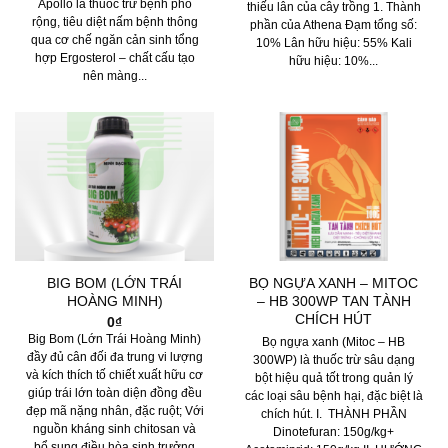
Apollo là thuốc trừ bệnh phổ
thiếu lân của cây trồng 1. Thành
rộng, tiêu diệt nấm bệnh thông
phần của Athena Đạm tổng số:
qua cơ chế ngăn cản sinh tổng
10% Lân hữu hiệu: 55% Kali
hợp Ergosterol – chất cấu tạo
hữu hiệu: 10%...
nên màng...
BIG BOM (LỚN TRÁI
BỌ NGỰA XANH – MITOC
HOÀNG MINH)
– HB 300WP TAN TÀNH
CHÍCH HÚT
0
₫
Big Bom (Lớn Trái Hoàng Minh)
Bọ ngựa xanh (Mitoc – HB
đầy đủ cân đối đa trung vi lượng
300WP) là thuốc trừ sâu dạng
và kích thích tố chiết xuất hữu cơ
bột hiệu quả tốt trong quản lý
giúp trái lớn toàn diện đồng đều
các loại sâu bệnh hại, đặc biệt là
đẹp mã nặng nhân, đặc ruột; Với
chích hút. I. THÀNH PHẦN
nguồn kháng sinh chitosan và
Dinotefuran: 150g/kg+
bổ sung điều hòa sinh trưởng