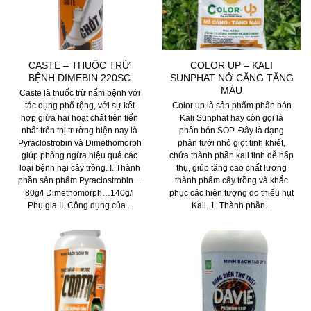
CASTE – THUỐC TRỪ
COLOR UP – KALI
BỆNH DIMEBIN 220SC
SUNPHAT NỞ CĂNG TĂNG
MÀU
Caste là thuốc trừ nấm bệnh với
tác dụng phổ rộng, với sự kết
Color up là sản phẩm phân bón
hợp giữa hai hoạt chất tiên tiến
Kali Sunphat hay còn gọi là
nhất trên thị trường hiện nay là
phân bón SOP. Đây là dạng
Pyraclostrobin và Dimethomorph
phân tưới nhỏ giọt tinh khiết,
giúp phòng ngừa hiệu quả các
chứa thành phần kali tinh dễ hấp
loại bệnh hại cây trồng. I. Thành
thụ, giúp tăng cao chất lượng
phần sản phẩm Pyraclostrobin…
thành phẩm cây trồng và khắc
80g/l Dimethomorph…140g/l
phục các hiện tượng do thiếu hụt
Phụ gia II. Công dụng của...
Kali. 1. Thành phần...