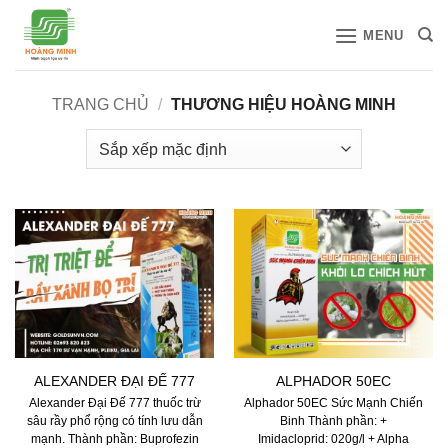
Bỏ
MENU
qua
nội
dung
TRANG CHỦ
/
THƯƠNG HIỆU HOÀNG MINH
ALEXANDER ĐẠI ĐẾ 777
ALPHADOR 50EC
Alexander Đại Đế 777 thuốc trừ
Alphador 50EC Sức Mạnh Chiến
sâu rầy phổ rộng có tính lưu dẫn
Binh Thành phần: +
mạnh. Thành phần: Buprofezin
Imidacloprid: 020g/l + Alpha