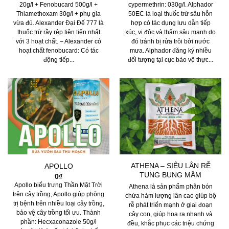
20g/l + Fenobucard 500g/l +
cypermethrin: 030g/l. Alphador
Thiamethoxam 30g/l + phụ gia
50EC là loại thuốc trừ sâu hỗn
vừa đủ. Alexander Đại Đế 777 là
hợp có tác dụng lưu dẫn tiếp
thuốc trừ rầy rệp tiên tiến nhất
xúc, vị độc và thấm sâu mạnh do
với 3 hoạt chất. – Alexander có
đó tránh bị rửa trôi bởi nước
hoạt chất fenobucard: Có tác
mưa. Alphador đăng ký nhiều
động tiếp...
đối tượng tại cục bảo vệ thực...
ATHENA – SIÊU LÂN RỄ
APOLLO
TUNG BUNG MẦM
0
₫
Apollo biểu trưng Thần Mặt Trời
Athena là sản phẩm phân bón
trên cây trồng, Apollo giúp phòng
chứa hàm lượng lân cao giúp bộ
trị bệnh trên nhiều loại cây trồng,
rễ phát triển mạnh ở giai đoạn
bảo vệ cây trồng tối ưu. Thành
cây con, giúp hoa ra nhanh và
phần: Hecxaconazole 50g/l
đều, khắc phục các triệu chứng