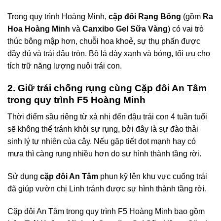
Trong quy trình Hoàng Minh,
cặp đôi Rạng Bông
(gồm
Ra
Hoa Hoàng Minh
và
Canxibo Gel Sữa Vàng
) có vai trò
thúc bông mập hơn, chuỗi hoa khoẻ, sự thụ phấn được
đầy đủ và trái đậu tròn. Bộ lá dày xanh và bóng, tối ưu cho
tích trữ năng lượng nuôi trái con.
2. Giữ trái chống rụng cùng Cặp đôi An Tâm
trong quy trình F5 Hoàng Minh
Thời điểm sầu riêng từ xả nhị đến đậu trái con 4 tuần tuổi
sẽ không thể tránh khỏi sự rụng, bởi đây là sự đào thải
sinh lý tự nhiên của cây. Nếu gặp tiết đọt mạnh hay có
mưa thì càng rụng nhiều hơn do sự hình thành tầng rời.
Sử dụng
cặp đôi An Tâm
phun kỹ lên khu vực cuống trái
đã giúp vườn chị Linh tránh được sự hình thành tầng rời.
Cặp đôi An Tâm trong quy trình F5 Hoàng Minh bao gồm