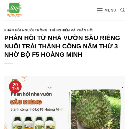
Bỏ
MENU
qua
nội
dung
PHẢN HỒI NGƯỜI TRỒNG
,
THÍ NGHIỆM VÀ PHẢN HỒI
PHẢN HỒI TỪ NHÀ VƯỜN SẦU RIÊNG
NUÔI TRÁI THÀNH CÔNG NĂM THỨ 3
NHỜ BỘ F5 HOÀNG MINH
20
Th5