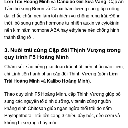
Lớn Trái Hoàng Minh
và
Canxibo Gel Sữa Vàng
. Cặp An
Tâm bổ sung Boron và Canxi hàm lượng cao giúp cuống
dai chắc chắn nên làm tốt nhiệm vụ chống rụng trái. Đồng
thời, bổ sung nguồn hormone tự nhiên auxin và cytokinin
nên kìm hãm hormone ABA hay ethylene nên chống hình
thành tầng rời.
3. Nuôi trái cùng Cặp đôi Thịnh Vượng trong
quy trình F5 Hoàng Minh
Chăm sóc sầu riêng giai đoạn trái phát triển nhân vào cơm,
chị Linh tiến hành phun cặp đôi Thịnh Vượng (gồm
Lớn
Trái Hoàng Minh
và
Kalibo Hoàng Minh
).
Theo quy trình F5 Hoàng Minh, cặp Thịnh Vượng giúp bổ
sung các nguyên tố dinh dưỡng, vitamin cùng nguồn
kháng sinh Chitosan giúp ngăn ngừa thối trái do nấm
Phytophthora. Trái lớn căng 3 chiều đầy hộc, dẻo cơm và
không bị sượng cháy múi.