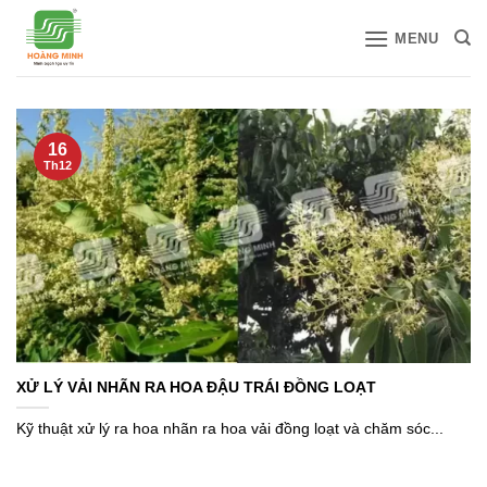
Bỏ
MENU
qua
nội
dung
16
Th12
XỬ LÝ VẢI NHÃN RA HOA ĐẬU TRÁI ĐỒNG LOẠT
Kỹ thuật xử lý ra hoa nhãn ra hoa vải đồng loạt và chăm sóc...