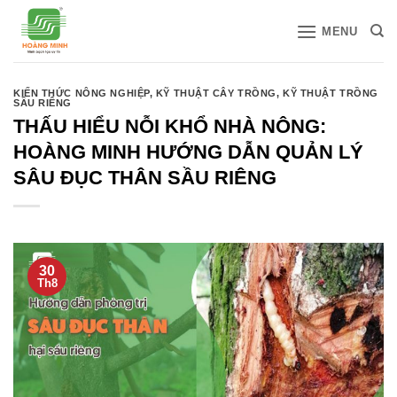
Bỏ
MENU
qua
nội
dung
KIẾN THỨC NÔNG NGHIỆP
,
KỸ THUẬT CÂY TRỒNG
,
KỸ THUẬT TRỒNG
SẦU RIÊNG
THẤU HIỂU NỖI KHỔ NHÀ NÔNG:
HOÀNG MINH HƯỚNG DẪN QUẢN LÝ
SÂU ĐỤC THÂN SẦU RIÊNG
30
Th8