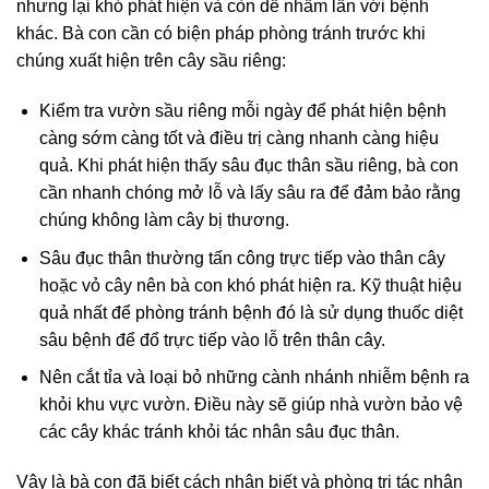
nhưng lại khó phát hiện và còn dễ nhầm lẫn với bệnh
khác. Bà con cần có biện pháp phòng tránh trước khi
chúng xuất hiện trên cây sầu riêng:
Kiểm tra vườn sầu riêng mỗi ngày để phát hiện bệnh
càng sớm càng tốt và điều trị càng nhanh càng hiệu
quả. Khi phát hiện thấy sâu đục thân sầu riêng, bà con
cần nhanh chóng mở lỗ và lấy sâu ra để đảm bảo rằng
chúng không làm cây bị thương.
Sâu đục thân thường tấn công trực tiếp vào thân cây
hoặc vỏ cây nên bà con khó phát hiện ra. Kỹ thuật hiệu
quả nhất để phòng tránh bệnh đó là sử dụng thuốc diệt
sâu bệnh để đổ trực tiếp vào lỗ trên thân cây.
Nên cắt tỉa và loại bỏ những cành nhánh nhiễm bệnh ra
khỏi khu vực vườn. Điều này sẽ giúp nhà vườn bảo vệ
các cây khác tránh khỏi tác nhân sâu đục thân.
Vậy là bà con đã biết cách nhận biết và phòng trị tác nhân