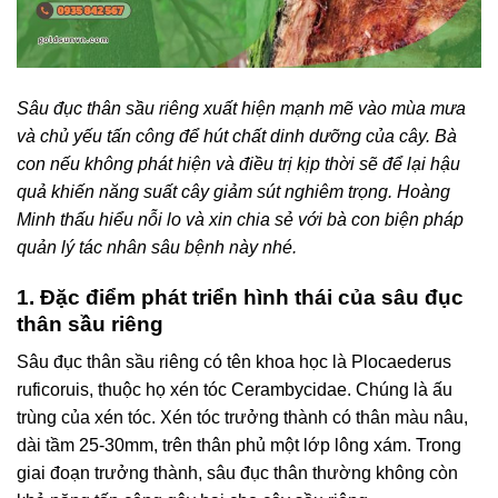
Sâu đục thân sầu riêng xuất hiện mạnh mẽ vào mùa mưa
và chủ yếu tấn công để hút chất dinh dưỡng của cây. Bà
con nếu không phát hiện và điều trị kịp thời sẽ để lại hậu
quả khiến năng suất cây giảm sút nghiêm trọng. Hoàng
Minh thấu hiểu nỗi lo và xin chia sẻ với bà con biện pháp
quản lý tác nhân sâu bệnh này nhé.
1. Đặc điểm phát triển hình thái của sâu đục
thân sầu riêng
Sâu đục thân sầu riêng có tên khoa học là Plocaederus
ruficoruis, thuộc họ xén tóc Cerambycidae. Chúng là ấu
trùng của xén tóc. Xén tóc trưởng thành có thân màu nâu,
dài tầm 25-30mm, trên thân phủ một lớp lông xám. Trong
giai đoạn trưởng thành, sâu đục thân thường không còn