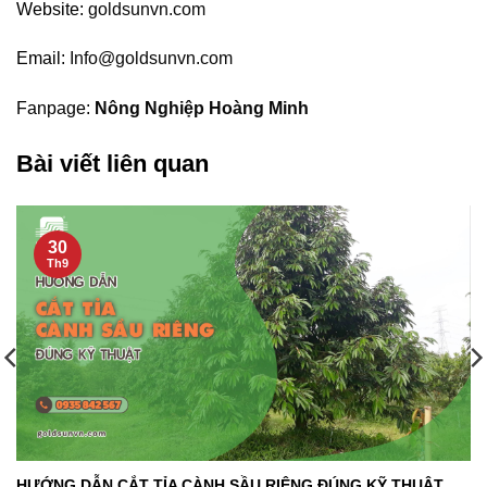
Website:
goldsunvn.com
Email:
Info@goldsunvn.com
Fanpage:
Nông Nghiệp Hoàng Minh
Bài viết liên quan
30
Th9
HƯỚNG DẪN CẮT TỈA CÀNH SẦU RIÊNG ĐÚNG KỸ THUẬT