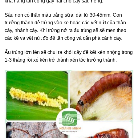
khả năng tấn công gây hại cho cây sầu riêng.
Sâu non có thân màu trắng sữa, dài từ 30-45mm. Con
trưởng thành đẻ trứng vào kẽ hoặc các vết nứt của thân
cây, nhánh cây. Khi trứng nở ra ấu trùng sẽ sẽ men theo
các kẽ và vết nứt đó để tấn công và cắn phá cành cây.
Ấu trùng lớn lên sẽ chui ra khỏi cây để kết kén nhộng trong
1-3 tháng rồi xé kén trở thành xén tóc trưởng thành.