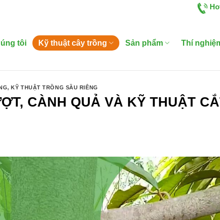
Ho
úng tôi
Kỹ thuật cây trồng
Sản phẩm
Thí nghiệ
ỒNG
,
KỸ THUẬT TRỒNG SẦU RIÊNG
ỢT, CÀNH QUẢ VÀ KỸ THUẬT CẮ