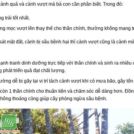
cành quả và cành vượt mà bà con cần phân biệt. Trong đó:
trái tốt nhất.
g mọc vượt lên thay thế cho thân chính, thường không mang tr
sát mặt đất, cành bị sâu bệnh hại thì cành vượt cũng là cành mà
ạnh tranh dinh dưỡng trực tiếp với thân chính và sinh ra nhiều 
phát triển quả đạt chất lượng.
ường dễ bị gãy tại vị trí tách cành vượt khi có mưa bão, gây t
còn 1 thân chính cho thuận tiện và chăm sóc dễ dàng hơn. Đồn
n thông thoáng cũng giúp cây phòng ngừa sâu bệnh.