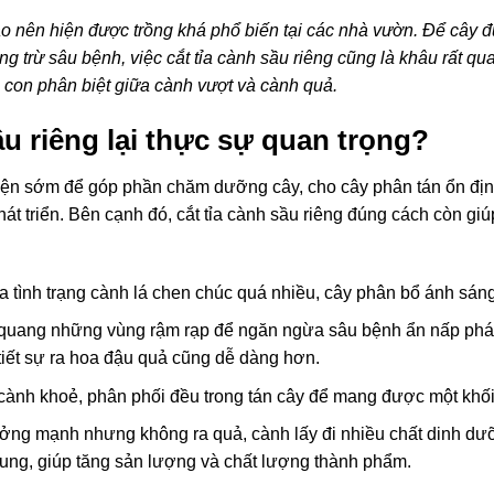
cao nên hiện được trồng khá phổ biến tại các nhà vườn. Để cây đ
g trừ sâu bệnh, việc cắt tỉa cành sầu riêng cũng là khâu rất q
à con phân biệt giữa cành vượt và cành quả.
sầu riêng lại thực sự quan trọng?
iện sớm để góp phần chăm dưỡng cây, cho cây phân tán ổn định
hát triển. Bên cạnh đó, cắt tỉa cành sầu riêng đúng cách còn g
ừa tình trạng cành lá chen chúc quá nhiều, cây phân bổ ánh sá
t quang những vùng rậm rạp để ngăn ngừa sâu bệnh ẩn nấp phát t
iết sự ra hoa đậu quả cũng dễ dàng hơn.
cành khoẻ, phân phối đều trong tán cây để mang được một khối
ưởng mạnh nhưng không ra quả, cành lấy đi nhiều chất dinh dưỡ
 trung, giúp tăng sản lượng và chất lượng thành phẩm.