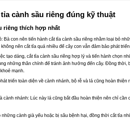
tỉa cành sầu riêng đúng kỹ thuật
u riêng thích hợp nhất
 Bà con nên tiến hành cắt tỉa cành sầu riêng nhằm loại bỏ nhữn
 không nên cắt tỉa quá nhiều để cây con vẫn đảm bảo phát triển 
iệc tạo dáng, cắt tỉa cành sầu riêng hợp lý và tiến hành chọn n
p trung những thân chính để tránh ảnh hưởng đến cây. Đồng thời
ễ khoẻ mạnh.
hát triển toàn diện về cành nhánh, bộ rễ và lá cũng hoàn thiện 
 và cành nhánh: Lúc này lá cũng bắt đầu hoàn thiện nên chỉ cần c
ỏ những cành già yếu hoặc bị sâu bệnh hại, đồng thời cắt tỉa 