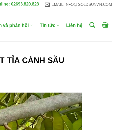
tline: 02693.820.823
EMAIL:INFO@GOLDSUNVN.COM
m và phản hồi
Tin tức
Liên hệ
T TỈA CÀNH SẦU