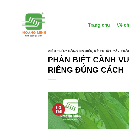
Bỏ
qua
nội
dung
Trang chủ
Về ch
KIẾN THỨC NÔNG NGHIỆP
,
KỸ THUẬT CÂY TR
PHÂN BIỆT CÀNH VƯ
RIÊNG ĐÚNG CÁCH
03
Th8