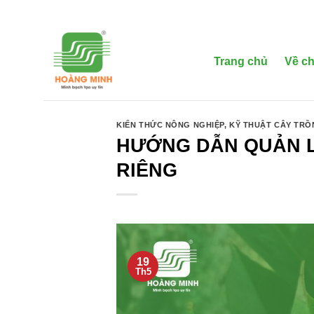
Bỏ
qua
nội
dung
Trang chủ
Về ch
KIẾN THỨC NÔNG NGHIỆP
,
KỸ THUẬT CÂY TR
HƯỚNG DẪN QUẢN L
RIÊNG
19
Th5