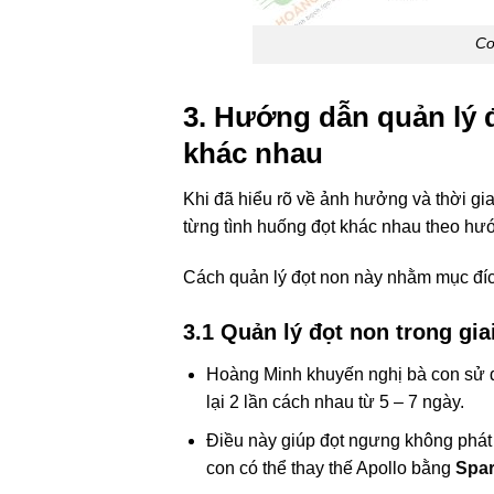
Cơ
3. Hướng dẫn quản lý đ
khác nhau
Khi đã hiểu rõ về ảnh hưởng và thời gia
từng tình huống đọt khác nhau theo hư
Cách quản lý đọt non này nhằm mục đích
3.1 Quản lý đọt non trong gia
Hoàng Minh khuyến nghị bà con sử
lại 2 lần cách nhau từ 5 – 7 ngày.
Điều này giúp đọt ngưng không phát 
con có thể thay thế Apollo bằng
Spar