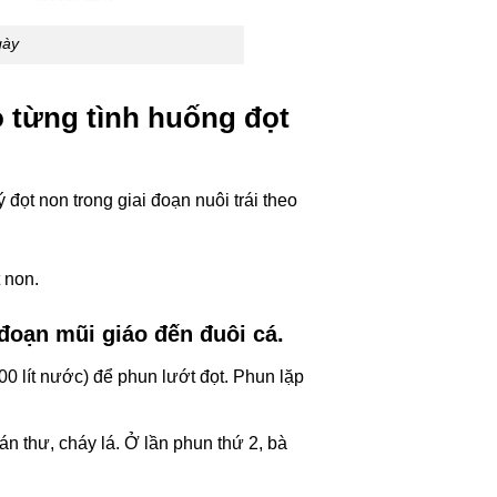
gày
o từng tình huống đọt
đọt non trong giai đoạn nuôi trái theo
 non.
 đoạn mũi giáo đến đuôi cá.
0 lít nước) để phun lướt đọt. Phun lặp
n thư, cháy lá. Ở lần phun thứ 2, bà