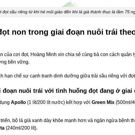
i đọt sầu riêng từ khi hé mũi giáo đến khi lá già thành thục là tầm 75 n
ọt non trong giai đoạn nuôi trái the
n của cơi đọt, Hoàng Minh xin chia sẻ cùng bà con cách quản lý 
ớng bền vững.
 hạn chế sự cạnh tranh dinh dưỡng giữa trái sầu riêng với đọt
i đoạn nuôi trái với tình huống đọt đang ở giai
 dụng
Apollo
(1 lít/200 lít nước) kết hợp với
Green Mix
(500ml/40
triển, bộ lá già xanh dày khỏe mạnh hơn và ngăn ngừa bệnh thá
ta
(240ml/200 lít).