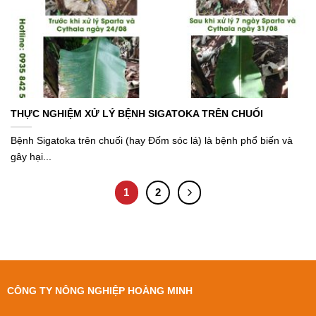
THỰC NGHIỆM XỬ LÝ BỆNH SIGATOKA TRÊN CHUỐI
Bệnh Sigatoka trên chuối (hay Đốm sóc lá) là bệnh phổ biến và
gây hại...
1
2
CÔNG TY NÔNG NGHIỆP HOÀNG MINH