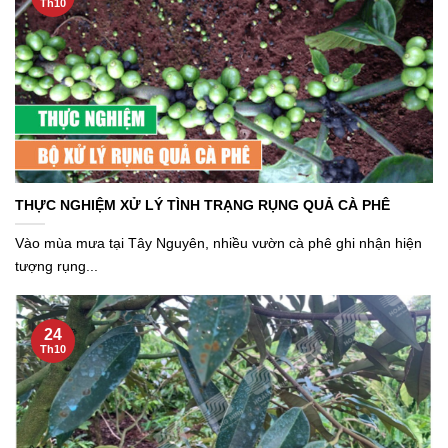
Th10
THỰC NGHIỆM XỬ LÝ TÌNH TRẠNG RỤNG QUẢ CÀ PHÊ
Vào mùa mưa tại Tây Nguyên, nhiều vườn cà phê ghi nhận hiện
tượng rụng...
24
Th10