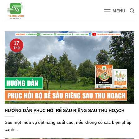
Bỏ
MENU
qua
nội
dung
17
Th9
HƯỚNG DẪN PHỤC HỒI RỄ SẦU RIÊNG SAU THU HOẠCH
Sau một mùa vụ đạt năng suất cao, nếu không có các biện pháp
canh...