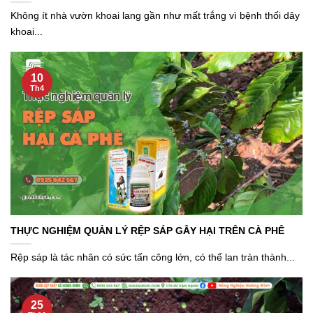
Không ít nhà vườn khoai lang gần như mất trắng vì bệnh thối dây
khoai...
10
Th4
THỰC NGHIỆM QUẢN LÝ RỆP SÁP GÂY HẠI TRÊN CÀ PHÊ
Rệp sáp là tác nhân có sức tấn công lớn, có thể lan tràn thành...
25