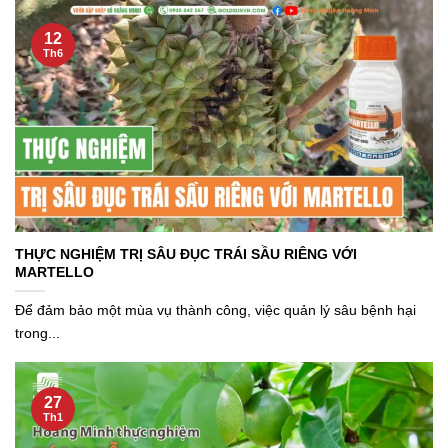
12
Th6
THỰC NGHIỆM TRỊ SÂU ĐỤC TRÁI SẦU RIÊNG VỚI
MARTELLO
Để đảm bảo một mùa vụ thành công, việc quản lý sâu bệnh hại
trong...
27
Th1