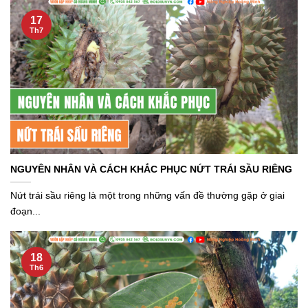
17
Th7
NGUYÊN NHÂN VÀ CÁCH KHẮC PHỤC NỨT TRÁI SẦU RIÊNG
Nứt trái sầu riêng là một trong những vấn đề thường gặp ở giai
đoạn...
18
Th6