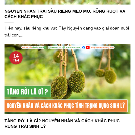
NGUYÊN NHÂN TRÁI SẦU RIÊNG MÉO MÓ, RỖNG RUỘT VÀ
CÁCH KHẮC PHỤC
Hiện nay, sầu riêng khu vực Tây Nguyên đang vào giai đoạn nuôi
trái con,...
14
Th4
TẦNG RỜI LÀ GÌ? NGUYÊN NHÂN VÀ CÁCH KHẮC PHỤC
RỤNG TRÁI SINH LÝ