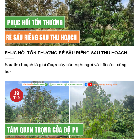
PHỤC HỒI TỔN THƯƠNG RỄ SẦU RIÊNG SAU THU HOẠCH
Sau thu hoạch là giai đoạn cây cần nghỉ ngơi và hồi sức, công
tác...
19
Th9