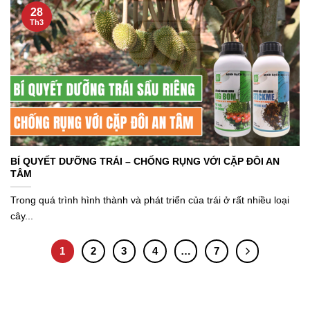
28
Th3
BÍ QUYẾT DƯỠNG TRÁI – CHỐNG RỤNG VỚI CẶP ĐÔI AN
TÂM
Trong quá trình hình thành và phát triển của trái ở rất nhiều loại
cây...
1
2
3
4
…
7