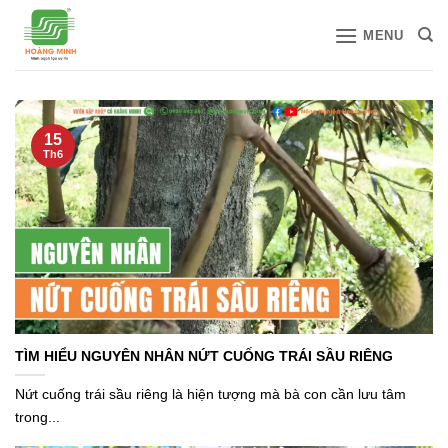
Bỏ
MENU
qua
nội
dung
15
Th6
TÌM HIỂU NGUYÊN NHÂN NỨT CUỐNG TRÁI SẦU RIÊNG
Nứt cuống trái sầu riêng là hiện tượng mà bà con cần lưu tâm
trong...