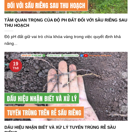
TẦM QUAN TRỌNG CỦA ĐỘ PH ĐẤT ĐỐI VỚI SẦU RIÊNG SAU
THU HOẠCH
Độ pH đất giữ vai trò chìa khóa vàng trong việc quyết định khả
năng...
19
Th8
DẤU HIỆU NHẬN BIẾT VÀ XỬ LÝ TUYẾN TRÙNG RỄ SẦU