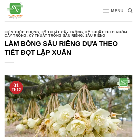
Bỏ
MENU
qua
nội
dung
KIẾN THỨC CHUNG
,
KỸ THUẬT CÂY TRỒNG
,
KỸ THUẬT THEO NHÓM
CÂY TRỒNG
,
KỸ THUẬT TRỒNG SẦU RIÊNG
,
SẦU RIÊNG
LÀM BÔNG SẦU RIÊNG DỰA THEO
TIẾT ĐỌT LẬP XUÂN
01
Th12