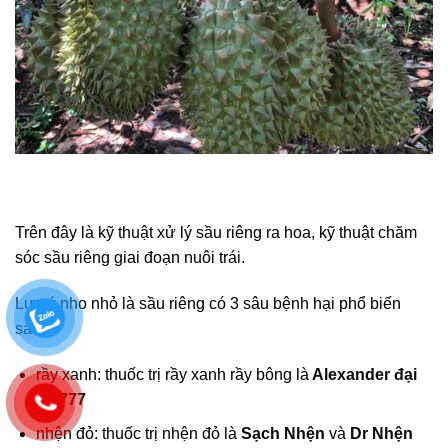
Trên đây là kỹ thuật xử lý sầu riêng ra hoa, kỹ thuật chăm
sóc sầu riêng giai đoạn nuôi trái.
Lưu ý nho nhỏ là sầu riêng có 3 sâu bệnh hại phổ biến
sau:
rầy xanh: thuốc trị rầy xanh rầy bông là
Alexander đại
đế 777
nhện đỏ: thuốc trị nhện đỏ là
Sạch Nhện
và
Dr Nhện