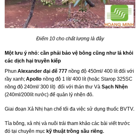
Điểm 10 cho chất lượng là đây
Một lưu ý nhỏ: cần phải bảo vệ bông cũng như lá khỏi
các dịch hại truyền kiếp
Phun
Alexander đại đế 777
nồng độ 450ml/ 400 lít đối với
rầy xanh;
Apollo
nồng độ 1 lít/ 400 lít (hoặc Starop 325SC
nồng độ 240ml/ 300 lít) đối với thán thư Và
Sạch Nhện
(240ml/200lít nước) để quản lý nhện đỏ.
Giai đoạn Xả Nhị hạn chế tối đa việc sử dụng thuốc BVTV.
Tỉa bông, xả nhị và nuôi trái tham khảo các bài viết trước
đó tại chuyên mục
kỹ thuật trồng sầu riêng.