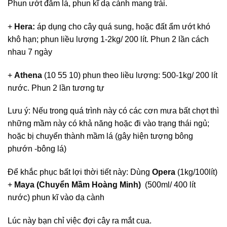
Phun ướt đẫm lá, phun kĩ dạ cành mang trái.
+
Hera
:
áp dụng cho cây quá sung, hoặc đất ẩm ướt khó
khô hạn; phun liều lượng 1-2kg/ 200 lít. Phun 2 lần cách
nhau 7 ngày
+
Athena
(10 55 10) phun theo liều lượng: 500-1kg/ 200 lít
nước. Phun 2 lần tương tự
Lưu ý: Nếu trong quá trình này có các cơn mưa bất chợt thì
những mầm này có khả năng hoặc đi vào trạng thái ngủ;
hoặc bị chuyển thành mầm lá (gây hiện tượng bông
phướn -bông lá)
Để khắc phục bất lợi thời tiết này: Dùng
Opera
(1kg/100lít)
+
Maya (Chuyển Mầm Hoàng Minh)
(500ml/ 400 lít
nước) phun kĩ vào dạ cành
Lúc này bạn chỉ việc đợi cây ra mắt cua.