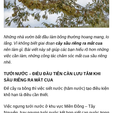
Những nhà vườn bắt đầu làm bông thường hoang mang, lo
lắng. Vì không biết giai đoạn
cây sầu riêng ra mắt cua
nên làm gì. Bài viết này sẽ giúp các bạn hiểu rõ hơn những
việc cần làm, những công tác chăm sóc mắt cua sầu riêng
nhé.
TƯỚI NƯỚC – ĐIỀU ĐẦU TIÊN CẦN LƯU TÂM KHI
SẦU RIÊNG RA MẮT CUA
Để cây ra bông thì việc siết nước (hãm nước) tạo điều kiện
khô hạn là điều cần thiết.
Việc ngưng tưới nước ở khu vực Miền Đông – Tây
Nguyên, hay ngưng tưới nước kết hợp siết cạn nước trong