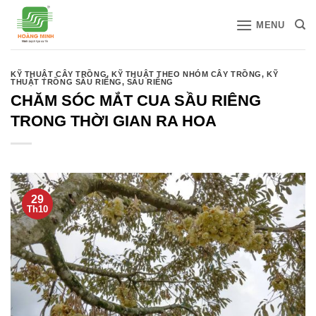
Bỏ
MENU
qua
nội
dung
KỸ THUẬT CÂY TRỒNG
,
KỸ THUẬT THEO NHÓM CÂY TRỒNG
,
KỸ
THUẬT TRỒNG SẦU RIÊNG
,
SẦU RIÊNG
CHĂM SÓC MẮT CUA SẦU RIÊNG
TRONG THỜI GIAN RA HOA
29
Th10