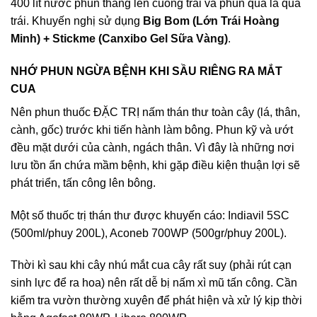
400 lít nước phun thẳng lên cuống trái và phun qua lá qua
trái. Khuyến nghị sử dụng
Big Bom (Lớn Trái Hoàng
Minh)
+
Stickme (Canxibo Gel Sữa Vàng)
.
NHỚ PHUN NGỪA BỆNH KHI SẦU RIÊNG RA MẮT
CUA
Nên phun thuốc ĐẶC TRỊ nấm thán thư toàn cây (lá, thân,
cành, gốc) trước khi tiến hành làm bông. Phun kỹ và ướt
đều mặt dưới của cành, ngách thân. Vì đây là những nơi
lưu tồn ẩn chứa mầm bệnh, khi gặp điều kiện thuận lợi sẽ
phát triển, tấn công lên bông.
Một số thuốc trị thán thư được khuyến cáo: Indiavil 5SC
(500ml/phuy 200L), Aconeb 700WP (500gr/phuy 200L).
Thời kì sau khi cây nhú mắt cua cây rất suy (phải rút cạn
sinh lực để ra hoa) nên rất dễ bị nấm xì mũ tấn công. Cần
kiểm tra vườn thường xuyên để phát hiện và xử lý kịp thời