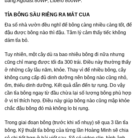
bằng Agofast 80WP, Libero 800WP.
TỈA BÔNG SẦU RIÊNG RA MẮT CUA
Đa số nhà vườn đều nghĩ để bông càng nhiều càng tốt, để
đậu được bông nào thì đậu. Tâm lý cảm thấy tiếc không
dám tỉa bỏ.
Tuy nhiên, một cây dù ra bao nhiêu bông đi nữa nhưng
cũng chỉ mang được tối đa 300 trái. Điều này thường thấy
ở những cây lâu năm, khỏe. Thay vì để nhiều bông, cây
không cung cấp đủ dinh dưỡng nên bông nào cũng nhỏ,
ốm, thiếu dinh dưỡng. Kết quả dẫn đến tự rụng. Do vậy
cần tỉa bông ngay từ đầu chừa lại số lượng bông phù hợp
ở vị trí thích hợp. Điều này giúp bông nào cũng mập khỏe
chắc đậu bông đó mà không lo bị rụng.
Trong giai đoạn bông (trước khi xổ nhụy) sẽ qua 3 lần tỉa
bông. Kỹ thuật tỉa bông của từng lần Hoàng Minh sẽ chia
sẻ chi tiết hơn ở bài viết sau. Sẽ có video clip, hình ảnh