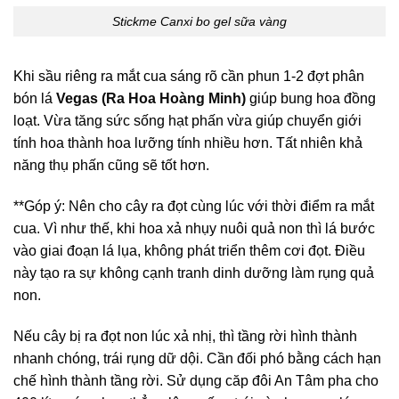
Stickme Canxi bo gel sữa vàng
Khi sầu riêng ra mắt cua sáng rõ cần phun 1-2 đợt phân
bón lá
Vegas (Ra Hoa Hoàng Minh)
giúp bung hoa đồng
loạt. Vừa tăng sức sống hạt phấn vừa giúp chuyển giới
tính hoa thành hoa lưỡng tính nhiều hơn. Tất nhiên khả
năng thụ phấn cũng sẽ tốt hơn.
**Góp ý: Nên cho cây ra đọt cùng lúc với thời điểm ra mắt
cua. Vì như thế, khi hoa xả nhụy nuôi quả non thì lá bước
vào giai đoạn lá lụa, không phát triển thêm cơi đọt. Điều
này tạo ra sự không cạnh tranh dinh dưỡng làm rụng quả
non.
Nếu cây bị ra đọt non lúc xả nhị, thì tầng rời hình thành
nhanh chóng, trái rụng dữ dội. Cần đối phó bằng cách hạn
chế hình thành tầng rời. Sử dụng căp đôi An Tâm pha cho