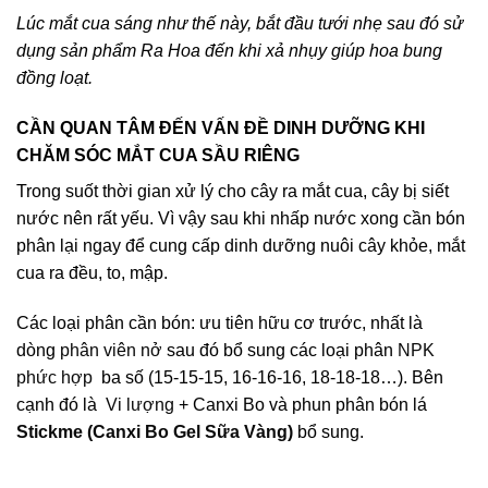
Lúc mắt cua sáng như thế này, bắt đầu tưới nhẹ sau đó sử
dụng sản phẩm Ra Hoa đến khi xả nhụy giúp hoa bung
đồng loạt.
CẦN QUAN TÂM ĐẾN VẤN ĐỀ DINH DƯỠNG KHI
CHĂM SÓC MẮT CUA SẦU RIÊNG
Trong suốt thời gian xử lý cho cây ra mắt cua, cây bị siết
nước nên rất yếu. Vì vậy sau khi nhấp nước xong cần bón
phân lại ngay để cung cấp dinh dưỡng nuôi cây khỏe, mắt
cua ra đều, to, mập.
Các loại phân cần bón: ưu tiên hữu cơ trước, nhất là
dòng
phân viên nở
sau đó bổ sung các loại phân
NPK
phức hợp
ba số (15-15-15, 16-16-16, 18-18-18…). Bên
cạnh đó là
Vi lượng
+ Canxi Bo và phun phân bón lá
Stickme (Canxi Bo Gel Sữa Vàng)
bổ sung.