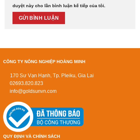
duyệt này cho lần bình luận kế tiếp của tôi.
CÔNG TY NÔNG NGHIỆP HOÀNG MINH
170 Sư Vạn Hạnh, Tp. Pleiku, Gia Lai
02693.820.823
info@goldsunvn.com
QUY ĐỊNH VÀ CHÍNH SÁCH