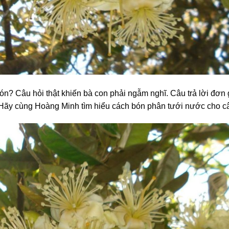
? Câu hỏi thật khiến bà con phải ngẫm nghĩ. Câu trả lời đơn g
 Hãy cùng Hoàng Minh tìm hiểu cách bón phân tưới nước cho câ