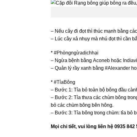
– Nếu cây đi đọt thì thúc mạnh bằng cá
– Lúc cây xả nhụy mà nhú đọt thì cần b
*
#
Phòngngừadịchhại
– Ngừa bệnh bằng
Aconeb
hoặc
Indiavi
– Quản lý rầy xanh bằng
#
Alexander
ho
*
#
TỉaBông
– Bước 1: Tỉa bỏ toàn bộ bông đầu càn
– Bước 2: Tỉa thưa các chùm bông tron
bỏ các chùm bông bên hông.
– Bước 3: Tỉa bông trong chùm: tỉa bỏ
Mọi chi tiết, vui lòng liên hệ 0935 842 