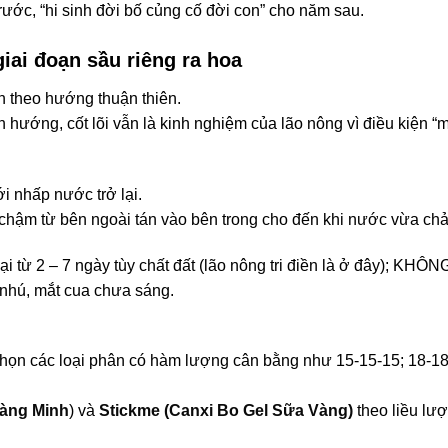
trước, “hi sinh đời bố củng cố đời con” cho năm sau.
giai đoạn sầu riêng ra hoa
h theo hướng thuận thiên.
h hướng, cốt lõi vẫn là kinh nghiệm của lão nông vì điều kiện “
ới nhấp nước trở lại.
hậm từ bên ngoài tán vào bên trong cho đến khi nước vừa chảy 
ở lại từ 2 – 7 ngày tùy chất đất (lão nông tri điền là ở đây);
 nhú, mắt cua chưa sáng.
, chọn các loại phân có hàm lượng cân bằng như 15-15-15; 18-18
àng Minh
) và
Stickme (
Canxi Bo Gel Sữa Vàng)
theo liều lư