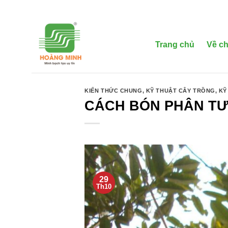
Bỏ
qua
nội
dung
Trang chủ
Về ch
KIẾN THỨC CHUNG
,
KỸ THUẬT CÂY TRỒNG
,
KỸ
CÁCH BÓN PHÂN TƯ
29
Th10