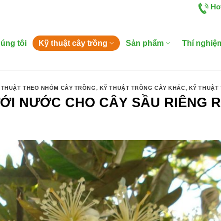
Ho
úng tôi
Kỹ thuật cây trồng
Sản phẩm
Thí nghiệ
 THUẬT THEO NHÓM CÂY TRỒNG
,
KỸ THUẬT TRỒNG CÂY KHÁC
,
KỸ THUẬT
ỚI NƯỚC CHO CÂY SẦU RIÊNG 