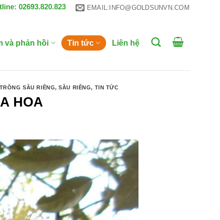
tline: 02693.820.823
EMAIL:INFO@GOLDSUNVN.COM
m và phản hồi
Tin tức
Liên hệ
 TRỒNG SẦU RIÊNG
,
SẦU RIÊNG
,
TIN TỨC
RA HOA