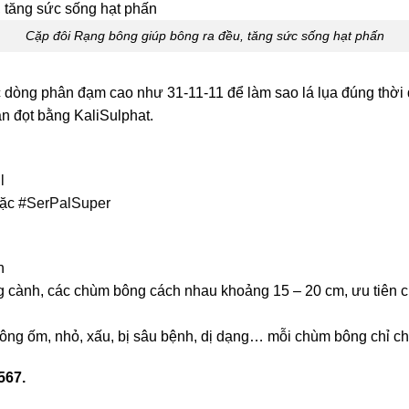
Cặp đôi Rạng bông giúp bông ra đều, tăng sức sống hạt phấn
c dòng phân đạm cao như 31-11-11 để làm sao lá lụa đúng thời
ắn đọt bằng
KaliSulphat.
l
ặc
#
SerPalSuper
h
g cành, các chùm bông cách nhau khoảng 15 – 20 cm, ưu tiên c
 bông ốm, nhỏ, xấu, bị sâu bệnh, dị dạng… mỗi chùm bông chỉ 
567.