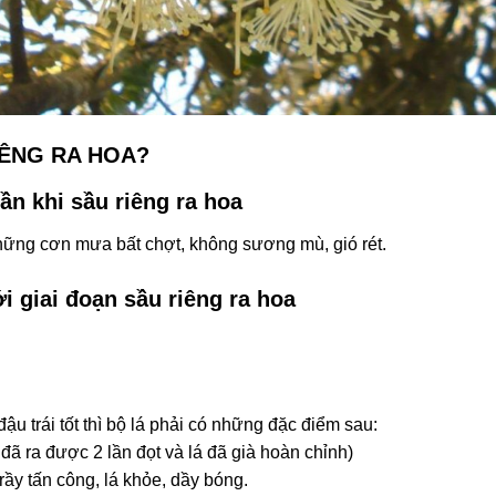
IÊNG RA HOA?
cần khi sầu riêng ra hoa
những cơn mưa bất chợt, không sương mù, gió rét.
i giai đoạn sầu riêng ra hoa
u trái tốt thì bộ lá phải có những đặc điểm sau:
y đã ra được 2 lần đọt và lá đã già hoàn chỉnh)
rầy tấn công, lá khỏe, dầy bóng.