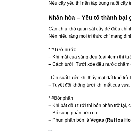
Nếu cây yếu thì nên tập trung nuôi cây 
Nhân hòa –
Yếu tố thành bại 
Cần chịu khó quan sát cây để điều chỉn
Nên hiểu rằng mọi tri thức chỉ mang địn
*
#
Tướinước
– Khi mắt cua sáng đều (dài 4cm) thì tư
– Cách tưới: Tưới xòe đều nước chầm c
-Tần suất tưới: khi thấy mặt đất khổ tr
– Tuyệt đối không tưới khi mắt cua vừa
*
#
Bónphân
– Khi bắt đầu tưới thì bón phân trở lại
– Bổ sung phân hữu cơ.
– Phun phân bón lá
Vegas (
Ra Hoa
Ho