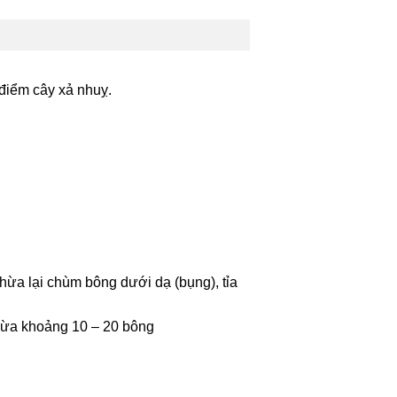
 điểm cây xả nhuỵ.
hừa lại chùm bông dưới dạ (bụng), tỉa
chừa khoảng 10 – 20 bông