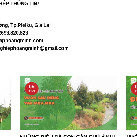
HÉP THÔNG TIN!
ng, Tp.Pleiku, Gia Lai
2693.820.823
hiephoangminh.com
ghiephoangminh@gmail.com
05
Th9
T