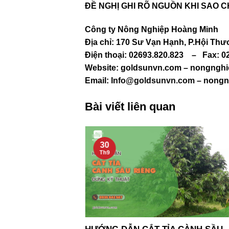
ĐỀ NGHỊ GHI RÕ NGUỒN KHI SAO C
Công ty Nông Nghiệp Hoàng Minh
Địa chỉ: 170 Sư Vạn Hạnh, P.Hội Thươ
Điện thoại: 02693.820.823
–
Fax: 0
Website: goldsunvn.com – nongng
Email:
Info@goldsunvn.com
– nongn
Bài viết liên quan
30
Th9