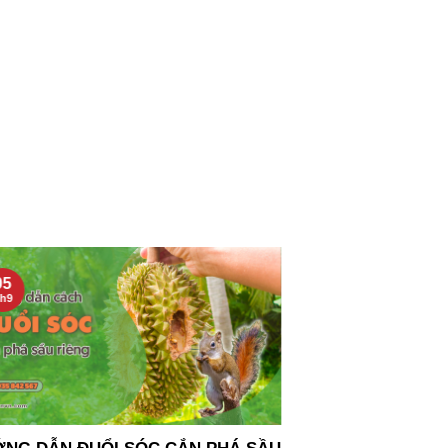
05
30
h9
Th8