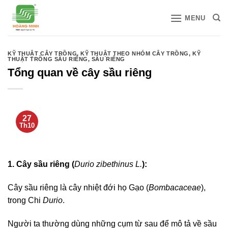
Bỏ
MENU
qua
nội
dung
KỸ THUẬT CÂY TRỒNG
,
KỸ THUẬT THEO NHÓM CÂY TRỒNG
,
KỸ
THUẬT TRỒNG SẦU RIÊNG
,
SẦU RIÊNG
Tổng quan về cây sầu riêng
27
Th10
1. Cây sầu riêng (
Durio zibethinus L.
):
Cây sầu riêng là cây nhiệt đới họ Gạo (
Bombacaceae
),
trong Chi
Durio
.
Người ta thường dùng những cụm từ sau để mô tả về sầu