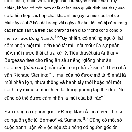
đó có este, xeton và các hợp chất lưu huỳnh khác nhau. Tuy
nhiên, không có một hợp chất chính nào quyết định mà thay vào
đó là hỗn hợp các hợp chất khác nhau gây ra mùi đặc biệt đó.
Mùi này có thể kéo dài trong vài ngày đã dẫn đến nó bị cấm trong
các khách sạn và trên các phương tiện giao thông công cộng ở
1,5
Tuy nhiên, có những người lại
một số nước Đông Nam Á.
cảm nhận một mùi đến khó tả: mùi hôi thối của sự phân
hủy, mùi nước thải chưa xử lý. Tiểu thuyết gia Anthony
Burgesswrites cho rằng ăn sầu riêng “giống như ăn
caramen (
bánh flan
) mâm xôi trong nhà vệ sinh”. Theo nhà
văn Richard Sterling: “… mùi của nó được mô tả rõ nhất là
mùi phân lợn, nhựa thông và hành tây thối hoặc nói một
cách mỹ miều là mùi chiếc tất trong phòng tập thể dục. Nó
1
cũng có thể được cảm nhận là mùi của bãi rác”.
Sầu riêng có nguồn gốc từ Đông Nam Á, nó được cho là
6,7
có nguồn gốc từ Borneo* và Sumatra.
Cũng có một số
cuộc tranh luận về việc liệu sầu riêng có nguồn gốc từ