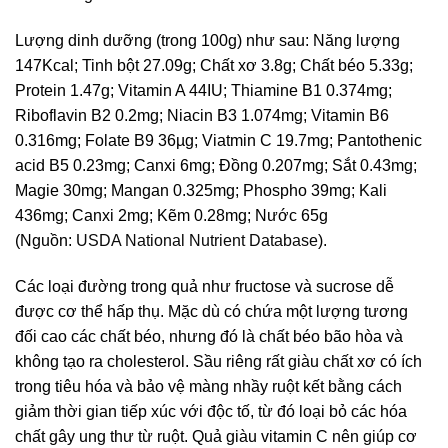
Lượng dinh dưỡng (trong 100g) như sau: Năng lượng
147Kcal; Tinh bột 27.09g; Chất xơ 3.8g; Chất béo 5.33g;
Protein 1.47g; Vitamin A 44IU; Thiamine B1 0.374mg;
Riboflavin B2 0.2mg; Niacin B3 1.074mg; Vitamin B6
0.316mg; Folate B9 36µg; Viatmin C 19.7mg; Pantothenic
acid B5 0.23mg; Canxi 6mg; Đồng 0.207mg; Sắt 0.43mg;
Magie 30mg; Mangan 0.325mg; Phospho 39mg; Kali
436mg; Canxi 2mg; Kẽm 0.28mg; Nước 65g
(Nguồn:
USDA National Nutrient Database
).
Các loại đường trong quả như fructose và sucrose dễ
được cơ thể hấp thụ. Mặc dù có chứa một lượng tương
đối cao các chất béo, nhưng đó là chất béo bão hòa và
không tạo ra cholesterol. Sầu riêng rất giàu chất xơ có ích
trong tiêu hóa và bảo vệ màng nhầy ruột kết bằng cách
giảm thời gian tiếp xúc với độc tố, từ đó loại bỏ các hóa
chất gây ung thư từ ruột. Quả giàu vitamin C nên giúp cơ