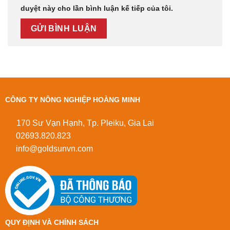
duyệt này cho lần bình luận kế tiếp của tôi.
CÔNG TY NÔNG NGHIỆP HOÀNG MINH
170 Sư Vạn Hạnh, Tp. Pleiku, Gia Lai
02693.820.823
info@goldsunvn.com
QUY ĐỊNH VÀ CHÍNH SÁCH