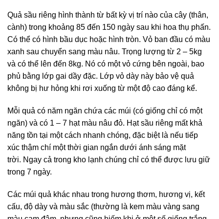
Quả sầu riêng hình thành từ bất kỳ vị trí nào của cây (thân,
cành) trong khoảng 85 đến 150 ngày sau khi hoa thụ phấn.
Có thể có hình bầu dục hoặc hình tròn. Vỏ ban đầu có màu
xanh sau chuyển sang màu nâu. Trọng lượng từ 2 – 5kg
và có thể lên đến 8kg. Nó có một vỏ cứng bên ngoài, bao
phủ bằng lớp gai dầy đặc. Lớp vỏ dày này bảo vệ quả
không bị hư hỏng khi rơi xuống từ một độ cao đáng kể.
Mỗi quả có năm ngăn chứa các múi (có giống chỉ có một
ngăn) và có 1 – 7 hạt màu nâu đỏ. Hạt sầu riêng mất khả
năng tồn tại một cách nhanh chóng, đặc biệt là nếu tiếp
xúc thậm chí một thời gian ngắn dưới ánh sáng mặt
trời. Ngay cả trong kho lạnh chúng chỉ có thể được lưu giữ
trong 7 ngày.
Các múi quả khác nhau trong hương thơm, hương vị, kết
cấu, độ dày và màu sắc (thường là kem màu vàng sang
màu cam đậm, nhưng cũng hiếm khi ở một số giống trắng