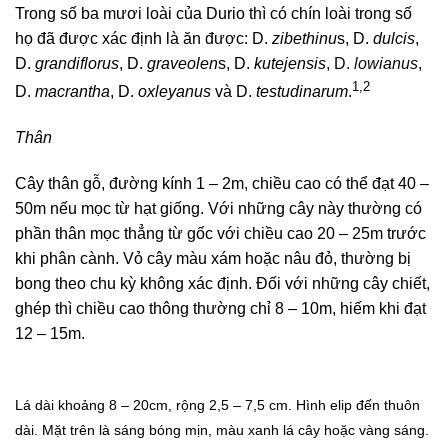
Trong số ba mươi loài của Durio thì có chín loài trong số
họ đã được xác định là ăn được: D.
zibethinu
s, D.
dulcis
,
D.
grandiflorus
, D.
graveolen
s, D.
kutejensis
,
D.
lowianus
,
1,2
D.
macrantha
, D.
oxleyanus
và D.
testudinarum
.
Thân
Cây thân gỗ, đường kính 1 – 2m, chiều cao có thể đạt 40 –
50m nếu mọc từ hạt giống. Với những cây này thường có
phần thân mọc thẳng từ gốc với chiều cao 20 – 25m trước
khi phân cành. Vỏ cây màu xám hoặc nâu đỏ, thường bị
bong theo chu kỳ không xác định. Đối với những cây chiết,
ghép thì chiều cao thông thường chỉ 8 – 10m, hiếm khi đạt
12 – 15m.
Lá dài khoảng 8 – 20cm, rộng 2,5 – 7,5 cm. Hình elip đến thuôn
dài. Mặt trên là sáng bóng mịn, màu xanh lá cây hoặc vàng sáng.