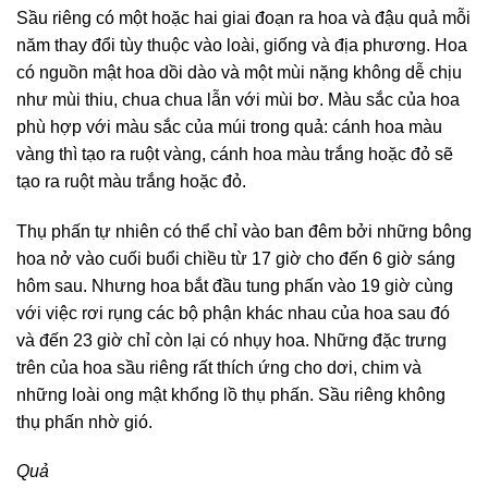
Sầu riêng có một hoặc hai giai đoạn ra hoa và đậu quả mỗi
năm thay đổi tùy thuộc vào loài, giống và địa phương. Hoa
có nguồn mật hoa dồi dào và một mùi nặng không dễ chịu
như mùi thiu, chua chua lẫn với mùi bơ. Màu sắc của hoa
phù hợp với màu sắc của múi trong quả: cánh hoa màu
vàng thì tạo ra ruột vàng, cánh hoa màu trắng hoặc đỏ sẽ
tạo ra ruột màu trắng hoặc đỏ.
Thụ phấn tự nhiên có thể chỉ vào ban đêm bởi những bông
hoa nở vào cuối buổi chiều từ 17 giờ cho đến 6 giờ sáng
hôm sau. Nhưng hoa bắt đầu tung phấn vào 19 giờ cùng
với việc rơi rụng các bộ phận khác nhau của hoa sau đó
và đến 23 giờ chỉ còn lại có nhụy hoa. Những đặc trưng
trên của hoa sầu riêng rất thích ứng cho dơi, chim và
những loài ong mật khổng lồ thụ phấn. Sầu riêng không
thụ phấn nhờ gió.
Quả