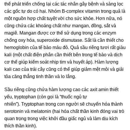
thể phát triển chống lại các tác nhân gây bệnh và sàng lọc
các gốc tự do có hại. Nhóm B-complex vitamin trong quả là
một nguồn hợp chất tuyệt vời cho sức khỏe. Hơn nữa, nó
cũng chứa các khoáng chất như mangan, đồng, sắt và
magiê. Mangan được cơ thể sử dụng trong các enzym
chống oxy hóa, superoxide dismutase. Sắt là cần thiết cho
hemoglobin của tế bào máu đỏ. Quả sầu riêng tươi rất giàu
kali (một chất điện phân cần thiết bên trong tế bào và dịch
cơ thể giúp kiểm soát nhịp tim và huyết áp). Hàm lượng
kali cao của trái cây cũng có thể giúp giảm mệt mỏi và giải
tỏa căng thẳng tinh thần và lo lắng.
Sầu riêng cũng chứa hàm lượng cao các axit amin thiết
yếu, tryptophan (còn gọi là “thuốc ngủ tự
nhiên”). Tryptophan trong con người sẽ chuyển hóa thành
serotonin và melatonin (hai hóa chất thần kinh đóng vai trò
quan trọng trong việc khởi đầu giấc ngủ và làm dịu kích
thích thần kinh).