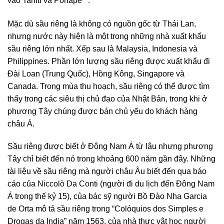
vào Tahiti và Ponape**.
Mặc dù sầu riêng là không có nguồn gốc từ Thái Lan,
nhưng nước này hiện là một trong những nhà xuất khẩu
sầu riêng lớn nhất. Xếp sau là Malaysia, Indonesia và
Philippines. Phần lớn lượng sầu riêng được xuất khẩu đi
Đài Loan (Trung Quốc), Hồng Kông, Singapore và
Canada. Trong mùa thu hoạch, sầu riêng có thể được tìm
thấy trong các siêu thị chủ đạo của Nhật Bản, trong khi ở
phương Tây chúng được bán chủ yếu do khách hàng
châu Á.
Sầu riêng được biết ở Đông Nam Á từ lâu nhưng phương
Tây chỉ biết đến nó trong khoảng 600 năm gần đây. Những
tài liệu về sầu riêng mà người châu Âu biết đến qua báo
cáo của
Niccolò Da Conti
(người đi du lịch đến Đông Nam
Á trong thế kỷ 15), của bác sỹ người Bồ Đào Nha Garcia
de Orta mô tả sầu riêng trong “Colóquios dos Simples e
Drogas da India” năm 1563, của nhà thực vật học người