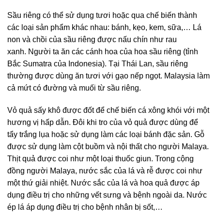
Sầu riêng có thể sử dụng tươi hoặc qua chế biến thành
các loại sản phẩm khác nhau: bánh, kẹo, kem, sữa,… Lá
non và chồi của sầu riêng được nấu chín như rau
xanh. Người ta ăn các cánh hoa của hoa sầu riêng (tỉnh
Bắc Sumatra của Indonesia). Tại Thái Lan, sầu riêng
thường được dùng ăn tươi với gạo nếp ngọt. Malaysia làm
cả mứt có đường và muối từ sầu riêng.
Vỏ quả sấy khô được đốt để chế biến cá xông khói với một
hương vị hấp dẫn. Đôi khi tro của vỏ quả được dùng để
tẩy trắng lụa hoặc sử dụng làm các loại bánh đặc sản. Gỗ
được sử dụng làm cột buồm và nội thất cho người Malaya.
Thịt quả được coi như một loại thuốc giun. Trong cộng
đồng người Malaya, nước sắc của lá và rễ được coi như
một thứ giải nhiệt. Nước sắc của lá và hoa quả được áp
dụng điều trị cho những vết sưng và bệnh ngoài da. Nước
ép lá áp dụng điều trị cho bệnh nhân bị sốt,…