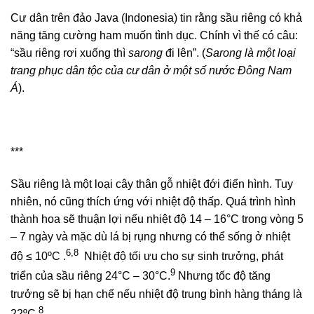
Cư dân trên đảo Java (Indonesia) tin rằng sầu riêng có khả
năng tăng cường ham muốn tình dục. Chính vì thế có câu:
“sầu riêng rơi xuống thì
sarong
đi lên”. (
Sarong là
một loại
trang phục dân tộc của cư dân ở một số nước Đông Nam
Á
).
***
Sầu riêng là một loại cây thân gỗ nhiệt đới điển hình. Tuy
nhiên, nó cũng thích ứng với nhiệt độ thấp. Quá trình hình
thành hoa sẽ thuận lợi nếu nhiệt độ 14 – 16°C trong vòng 5
– 7 ngày và mặc dù lá bị rụng nhưng có thể sống ở nhiệt
6,8
độ ≤ 10ºC .
Nhiệt độ tối ưu cho sự sinh trưởng, phát
9
triển của sầu riêng 24°C – 30°C.
Nhưng tốc độ tăng
trưởng sẽ bị hạn chế nếu nhiệt độ trung bình hàng tháng là
8
22ºC.