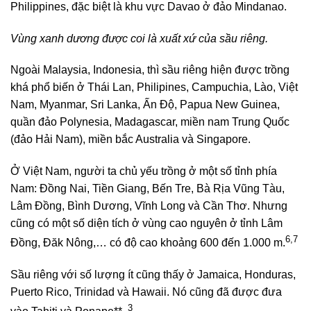
Philippines, đặc biệt là khu vực Davao ở đảo Mindanao.
Vùng xanh dương được coi là xuất xứ của sầu riêng.
Ngoài Malaysia, Indonesia, thì sầu riêng hiện được trồng
khá phổ biến ở Thái Lan, Philipines, Campuchia, Lào, Việt
Nam, Myanmar, Sri Lanka, Ấn Độ, Papua New Guinea,
quần đảo Polynesia, Madagascar, miền nam Trung Quốc
(đảo Hải Nam), miền bắc Australia và Singapore.
Ở Việt Nam, người ta chủ yếu trồng ở một số tỉnh phía
Nam: Đồng Nai, Tiền Giang, Bến Tre, Bà Rịa Vũng Tàu,
Lâm Đồng, Bình Dương, Vĩnh Long và Cần Thơ. Nhưng
cũng có một số diện tích ở vùng cao nguyên ở tỉnh Lâm
6,7
Đồng, Đăk Nông,… có độ cao khoảng 600 đến 1.000 m.
Sầu riêng với số lượng ít cũng thấy ở Jamaica, Honduras,
Puerto Rico, Trinidad và Hawaii. Nó cũng đã được đưa
3