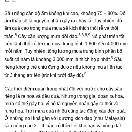
Sầu riêng cần độ ẩm không khí cao, khoảng 75 – 80%. Độ
ẩm thấp sẽ là nguyên nhân gây ra cháy lá. Tuy nhiên, độ
ẩm quá cao trong mùa mưa sẽ kích thích thối rễ và thối
8
3,6,8,9
thân.
Cây cần lượng mưa dồi dào.
Nó phát triển tốt
trên lãnh thổ có lượng mưa trung bình 1.600 đến 4.000 mm
mỗi năm. Tuy nhiên, tổng lượng mưa trung bình phân bố
6
suốt cả năm là khoảng 3.000 mm là thích hợp nhất.
Sầu
riêng không thể chịu đựng được nếu không mưa liên tục
9
từ 3 tháng trở lên (trừ khi tưới đầy đủ).
Các thời điểm quan trọng nhất đối với nước cho cây sầu
riêng là ra hoa và đậu quả. Nhưng trong giai đoạn ra hoa,
mưa có thể gây hại vì nó là nguyên nhân gây ra thối và
rụng hoa. Trời mưa quá nhiều cũng tác động xấu đến quả.
Ở những nơi khá gần với đường xích đạo (như Malaysia)
sầu riêng cần 3 – 4 tuần có thời tiết khô hạn và vùng đất