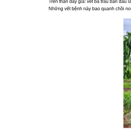
Trên thân dây già: vết bã trầu ban đầu
Những vết bệnh này bao quanh chồi non