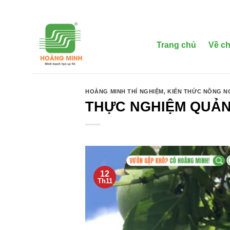
Bỏ
qua
nội
dung
Trang chủ
Về ch
HOÀNG MINH THÍ NGHIỆM
,
KIẾN THỨC NÔNG N
THỰC NGHIỆM QUẢN
12
Th11