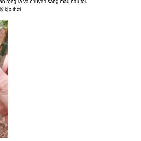
lan rộng ra và chuyển sang màu nâu tối.
 kịp thời.