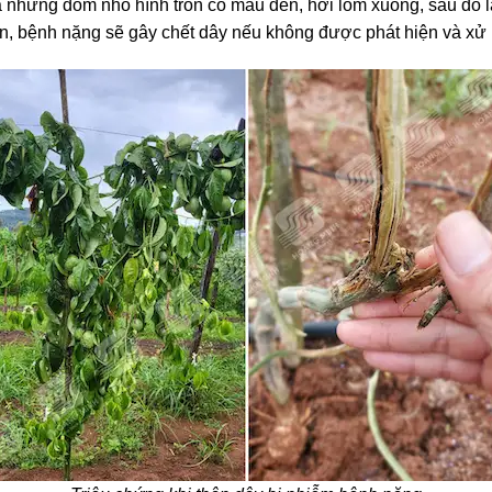
 là những đốm nhỏ hình tròn có màu đen, hơi lõm xuống, sau đó 
, bệnh nặng sẽ gây chết dây nếu không được phát hiện và xử lý