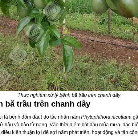
Thực nghiệm xử lý bệnh bã trầu trên chanh dây
h bã trầu trên chanh dây
gọi là bệnh đốm dầu) do tác nhân nấm
Phytophthora nicotiana
gâ
 tử hậu và bào tử nang. Vào thời điểm bắt đầu mùa mưa, đặc b
 điều kiện thuận lợi để sợi nấm phát triển, hoạt động và tấn cô