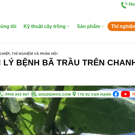
Ho
úng tôi
Kỹ thuật cây trồng
Sản phẩm
Thí nghiệ
GHIỆP
,
THÍ NGHIỆM VÀ PHẢN HỒI
 LÝ BỆNH BÃ TRẦU TRÊN CHAN