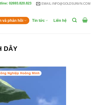
tline: 02693.820.823
EMAIL:INFO@GOLDSUNVN.COM
m và phản hồi
Tin tức
Liên hệ
H DÂY