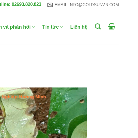
tline: 02693.820.823
EMAIL:INFO@GOLDSUNVN.COM
m và phản hồi
Tin tức
Liên hệ