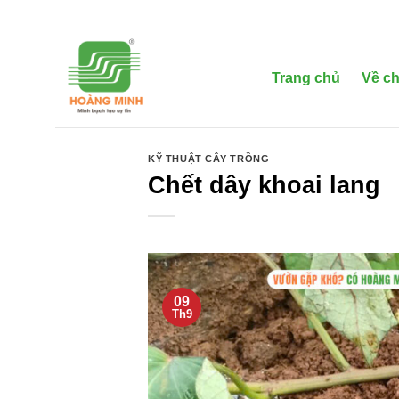
Bỏ
qua
nội
dung
Trang chủ
Về ch
KỸ THUẬT CÂY TRỒNG
Chết dây khoai lang
09
Th9