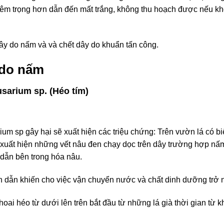
êm trọng hơn dẫn đến mất trắng, không thu hoạch được nếu khôn
dây do nấm và và chết dây do khuẩn tấn công.
 do nấm
usarium sp. (Héo tím)
m sp gây hại sẽ xuất hiện các triệu chứng: Trên vườn lá có biể
t xuất hiện những vết nâu đen chạy dọc trên dây trường hợp nấ
h dẫn bên trong hóa nâu.
 dẫn khiến cho việc vận chuyển nước và chất dinh dưỡng trở n
ai héo từ dưới lên trên bắt đầu từ những lá già thời gian từ k