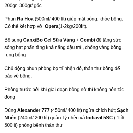
200gr -300gr/ gốc
Phun
Ra Hoa
(500ml/ 400 lít) giúp mát bông, khỏe bông.
Có thể kết hợp với
Opera
(1-2kg/200lít).
Bổ sung
CanxiBo Gel Sữa Vàng
+
Combi
để tăng sức
sống hạt phấn tăng khả năng đậu trái, chống vàng bông,
rụng bông
Chủ động phun phòng bọ trĩ nhện đỏ, thán thư bông để
bảo vệ bông.
Phòng trước bởi khi giai đoạn bông nở thì không nên tác
động
Dùng
Alexander 777
(450ml/ 400 lít) ngừa chích hút;
Sạch
Nhện
(240ml/ 200 lít) quản lý nhện và
Indiavil 5SC
( 1lít/
500lít) phòng bệnh thán thư