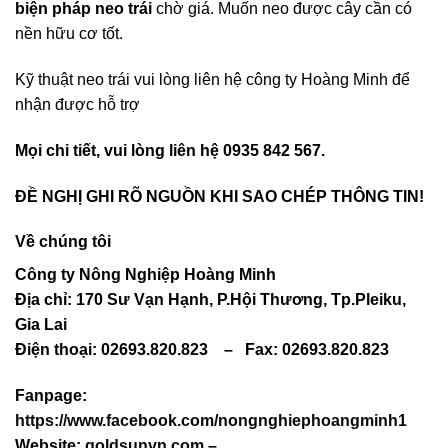
biện pháp neo trái
chờ giá. Muốn neo được cây cần có
nền hữu cơ tốt.
Kỹ thuật neo trái vui lòng liên hệ công ty Hoàng Minh để
nhận được hỗ trợ
Mọi chi tiết, vui lòng liên hệ 0935 842 567.
ĐỀ NGHỊ GHI RÕ NGUỒN KHI SAO CHÉP THÔNG TIN!
Về chúng tôi
Công ty Nông Nghiệp Hoàng Minh
Địa chỉ: 170 Sư Vạn Hạnh, P.Hội Thương, Tp.Pleiku,
Gia Lai
Điện thoại: 02693.820.823
–
Fax: 02693.820.823
Fanpage:
https://www.facebook.com/nongnghiephoangminh1
Website:
goldsunvn.com
–