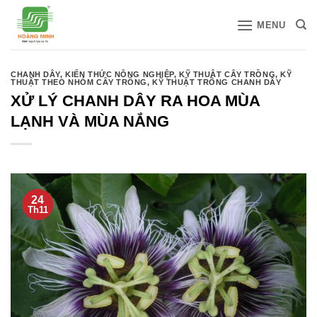
Bỏ
MENU
qua
nội
dung
CHANH DÂY
,
KIẾN THỨC NÔNG NGHIỆP
,
KỸ THUẬT CÂY TRỒNG
,
KỸ
THUẬT THEO NHÓM CÂY TRỒNG
,
KỸ THUẬT TRỒNG CHANH DÂY
XỬ LÝ CHANH DÂY RA HOA MÙA
LẠNH VÀ MÙA NẮNG
24
Th11