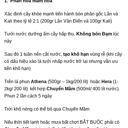
1. Phân hóa mầm hoa
Xác định cây khỏe mạnh tiến hành bón phân gốc Lân và
Kali theo tỷ lệ 2:1 (200gr Lân Văn Điển và 100gr Kali)
Tưới nước dưỡng ẩm cây hấp thu.
Không bón Đạm
lúc
này
Sau đó 1 tuần nên cắt nước,
tạo khô hạn
vùng rễ (khi cây
có dấu hiệu xào lá tưới nhấp nước trở lại nhưng vẫn ưu
tiên khô hạn)
Trên lá phun
Athena
(500gr – 1kg/200 lít) hoặc
Hera
(1-
2kg/ 200 lít) kết hợp
Chuyển Mầm
(500ml/ 400 lít nước).
Phun 2 lần cách 5 ngày
Trời khô nóng có thể bỏ qua Chuyển Mầm
Nếu thời tiết lạnh hoặc mưa bất chợt BẮT BUỘC phải có