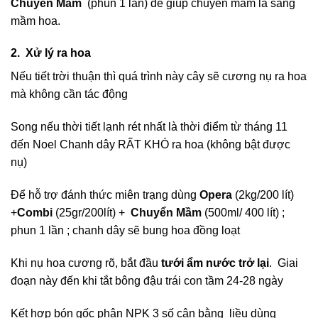
Chuyển Mầm
(phun 1 lần) để giúp chuyển mầm lá sang
mầm hoa.
2. Xử lý ra hoa
Nếu tiết trời thuận thì quá trình này cây sẽ cương nụ ra hoa
mà không cần tác động
Song nếu thời tiết lạnh rét nhất là thời điểm từ tháng 11
đến Noel Chanh dây RẤT KHÓ ra hoa (không bật được
nụ)
Để hỗ trợ đánh thức miên trạng dùng
Opera
(2kg/200 lít)
+
Combi
(25gr/200lít) +
Chuyển Mầm
(500ml/ 400 lít) ;
phun 1 lần ; chanh dây sẽ bung hoa đồng loạt
Khi nụ hoa cương rõ, bắt đầu
tưới ẩm nước trở lại
. Giai
đoạn này đến khi tắt bông đậu trái con tầm 24-28 ngày
Kết hợp bón gốc phân NPK 3 số cân bằng liều dùng