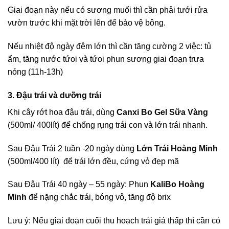
Giai đoạn này nếu có sương muối thì cần phải tưới rửa
vườn trước khi mặt trời lên để bảo vệ bông.
Nếu nhiệt độ ngày đêm lớn thì cần tăng cường 2 việc: tủ
ẩm, tăng nước tứoi và tứoi phun sương giai đoạn trưa
nóng (11h-13h)
3. Đậu trái và dưỡng trái
Khi cây rớt hoa đậu trái, dùng
Canxi Bo Gel Sữa Vàng
(500ml/ 400lít) để chống rụng trái con và lớn trái nhanh.
Sau Đậu Trái 2 tuần -20 ngày dùng
Lớn Trái Hoàng Minh
(500ml/400 lít) để trái lớn đều, cứng vỏ đẹp mã
Sau Đậu Trái 40 ngày – 55 ngày: Phun
KaliBo Hoàng
Minh
để nặng chắc trái, bóng vỏ, tăng độ brix
Lưu ý: Nếu giai đoạn cuối thu hoạch trái giá thấp thì cần có