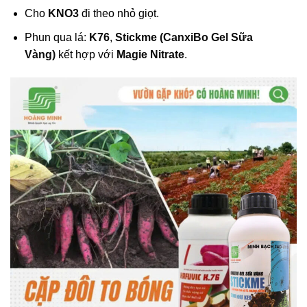
Cho
KNO3
đi theo nhỏ giọt.
Phun qua lá:
K76
,
Stickme (CanxiBo Gel Sữa
Vàng)
kết hợp với
Magie Nitrate
.