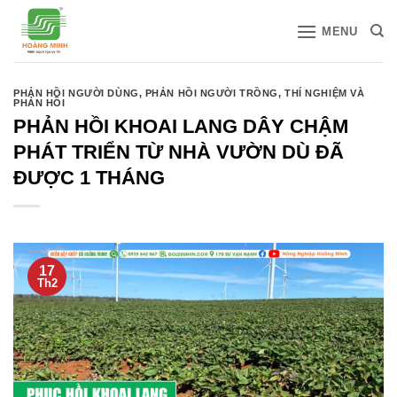
Bỏ
MENU
qua
nội
dung
PHẢN HỒI NGƯỜI DÙNG
,
PHẢN HỒI NGƯỜI TRỒNG
,
THÍ NGHIỆM VÀ
PHẢN HỒI
PHẢN HỒI KHOAI LANG DÂY CHẬM
PHÁT TRIỂN TỪ NHÀ VƯỜN DÙ ĐÃ
ĐƯỢC 1 THÁNG
17
Th2