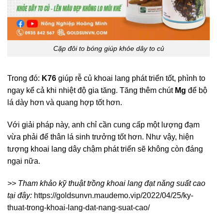
Cặp đôi to bóng giúp khỏe dây to củ
Trong đó:
K76
giúp rễ củ khoai lang phát triển tốt, phình to
ngay kể cả khi nhiệt độ gia tăng. Tăng thêm chút
Mg
để bộ
lá dày hơn và quang hợp tốt hơn.
Với giải pháp này, anh chỉ cần cung cấp một lượng đạm
vừa phải để thân lá sinh trưởng tốt hơn. Như vậy, hiện
tượng khoai lang dây chậm phát triển sẽ không còn đáng
ngại nữa.
>> Tham khảo kỹ thuật trồng khoai lang đạt năng suất cao
tại đây:
https://goldsunvn.maudemo.vip/2022/04/25/ky-
thuat-trong-khoai-lang-dat-nang-suat-cao/