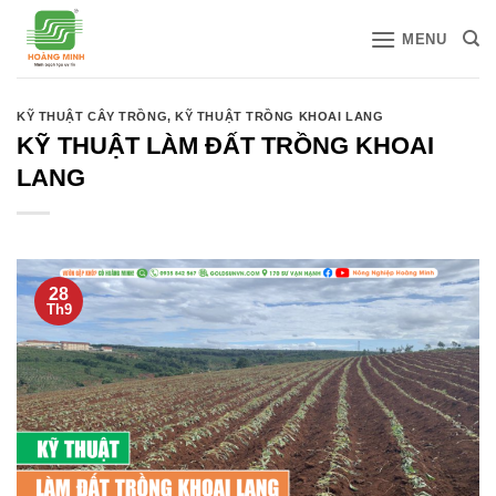
Bỏ
MENU
qua
nội
dung
KỸ THUẬT CÂY TRỒNG
,
KỸ THUẬT TRỒNG KHOAI LANG
KỸ THUẬT LÀM ĐẤT TRỒNG KHOAI
LANG
28
Th9