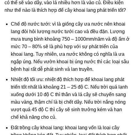
có thể sẽ vào dây, vào lá nhiều hơn là vào củ. Điều kiện
như thế nào là thích hợp để cây khoai lang phát triển tốt?
Chế độ nước tưới: vì là giống cây ưa nước nên khoai
lang đòi hỏi lượng nước tưới cao và đều đặn. Lượng
mưa trung bình khoảng 750 – 1000mm/năm và độ ẩm ở
mức 70 – 80% sẽ là phù hợp với sự phát triển của
khoai lang. Tuy nhiên, ưa nước không có nghĩa là ưa
ngập úng. Nếu vườn khoai bị úng nước thì các loại sâu
bệnh hại rất dễ phát sinh và lan truyền.
Nhiệt độ tối ưu: nhiệt độ thích hợp để khoai lang phát
triển tốt nhất là khoảng 21 – 25 độ C. Nếu trời quá lạnh
xuống dưới 10 độ C thì thân và lá cây sẽ chuyển sang
màu vàng, thậm chí là bị chết dây. Nếu trời nắng nóng
vượt quá 45 độ C thì cây sẽ sinh trưởng kém và hạn
chế khả năng cho củ.
Đất trồng cây khoai lang: khoai lang vốn là loại cây