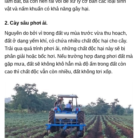
làm đất, bà con nên rải vôi để xử lý cơ bản các loại sinh
vật và nấm khuẩn có khả năng gây hại.
2. Cày sâu phơi ải.
Nguyên do bởi vì trong đất vụ mùa trước vừa thu hoạch,
đất ở dạng yếm khí, có chứa nhiều chất độc hại cho cây.
Trải qua quá trình phơi ải, những chất độc hại này sẽ bị
phân giải hoặc bốc hơi. Nếu trường hợp đang phơi đất mà
gặp mưa, đất sẽ không khô hẳn mà độ ẩm trong đất còn
cao thì chất độc vẫn còn nhiều, đất không tơi xốp.