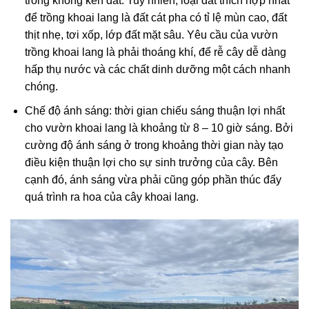
trồng không kén đất. Tuy nhiên, loại đất thích hợp nhất
để trồng khoai lang là đất cát pha có tỉ lệ mùn cao, đất
thịt nhẹ, tơi xốp, lớp đất mặt sâu. Yêu cầu của vườn
trồng khoai lang là phải thoáng khí, để rễ cây dễ dàng
hấp thụ nước và các chất dinh dưỡng một cách nhanh
chóng.
Chế độ ánh sáng: thời gian chiếu sáng thuận lợi nhất
cho vườn khoai lang là khoảng từ 8 – 10 giờ sáng. Bởi
cường độ ánh sáng ở trong khoảng thời gian này tạo
điều kiện thuận lợi cho sự sinh trưởng của cây. Bên
cạnh đó, ánh sáng vừa phải cũng góp phần thúc đẩy
quá trình ra hoa của cây khoai lang.