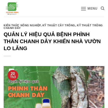
Bỏ
MENU
qua
nội
dung
KIẾN THỨC NÔNG NGHIỆP
,
KỸ THUẬT CÂY TRỒNG
,
KỸ THUẬT TRỒNG
CHANH DÂY
QUẢN LÝ HIỆU QUẢ BỆNH PHÌNH
THÂN CHANH DÂY KHIẾN NHÀ VƯỜN
LO LẮNG
20
Th3