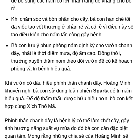
để bổ sung các nấm có lợi nhằm tăng đề kháng cho bộ
rễ.
Khi chăm sóc và bón phân cho cây, bà con hạn chế tối
đa việc tạo vết thương ở phần rễ và cỗ rễ vì điều này sẽ
tạo điều kiện cho nấm tấn công gây bệnh.
Bà con lưu ý phun phòng nấm định kỳ cho vườn chanh
dây, nhất là thời điểm mưa, độ ẩm cao. Đồng thời,
thường xuyên thăm nom theo dõi vườn để có kế hoạch
phòng và trị bệnh hiệu quả.
Khi vườn có dấu hiệu phình thân chanh dây, Hoàng Minh
khuyến nghị bà con sử dụng luân phiên
Sparta
để trị nấm
hiệu quả. Để độ thẩm thấu được hữu hiệu hơn, bà con kết
hợp cùng Xích Thố Mã.
Phình thân chanh dây là bệnh lý có thể làm chết cây, gây
ảnh hưởng năng suất vụ mùa do đó bà con cần đặc biệt
quan tâm. Mong rằng những chia sẻ của Hoàng Minh sẽ