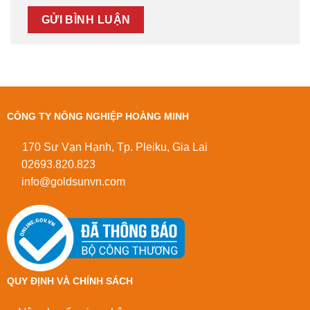
CÔNG TY NÔNG NGHIỆP HOÀNG MINH
170 Sư Vạn Hạnh, Tp. Pleiku, Gia Lai
02693.820.823
info@goldsunvn.com
QUY ĐỊNH VÀ CHÍNH SÁCH