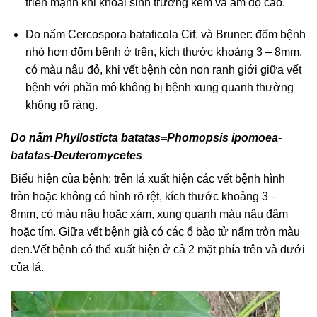
triển mạnh khi khoai sinh trưởng kém và ẩm độ cao.
Do nấm Cercospora bataticola Cif. và Bruner: đ
ốm bệnh
nhỏ hơn đốm bệnh ở trên, kích thước khoảng 3 – 8mm,
có màu nâu đỏ, khi vết bệnh còn non ranh giới giữa vết
bệnh với phần mô không bị bệnh xung quanh thường
không rõ ràng.
Do nấm Phyllosticta batatas=Phomopsis ipomoea-
batatas-Deuteromycetes
Biểu hiện của bệnh: trên lá xuất hiện các vết bệnh hình
tròn hoặc không có hình rõ rệt, kích thước khoảng 3 –
8mm, có màu nâu hoặc xám, xung quanh màu nâu đậm
hoặc tím. Giữa vết bệnh già có các ổ bào tử nấm tròn màu
đen.Vết bệnh có thể xuất hiện ở cả 2 mặt phía trên và dưới
của lá.