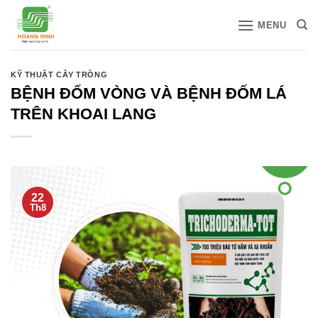
Bỏ
MENU
qua
nội
dung
KỸ THUẬT CÂY TRỒNG
BỆNH ĐỐM VÒNG VÀ BỆNH ĐỐM LÁ
TRÊN KHOAI LANG
22
Th8