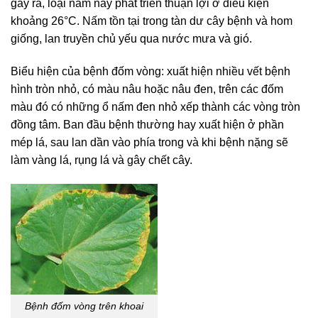
gây ra, loại nấm này phát triển thuận lợi ở điều kiện
khoảng 26°C.
Nấm tồn tại trong tàn dư cây bệnh và hom
giống, lan truyền chủ yếu qua nước mưa và gió.
Biểu hiện của bệnh đốm vòng:
xuất hiện nhiều vết bệnh
hình tròn nhỏ, có màu nâu hoặc nâu đen, trên các đốm
màu đó có những ổ nấm đen nhỏ xếp thành các vòng tròn
đồng tâm. Ban đầu bệnh thường hay xuất hiện ở phần
mép lá, sau lan dần vào phía trong và khi bệnh nặng sẽ
làm vàng lá, rụng lá và gây chết cây.
Bệnh đốm vòng trên khoai