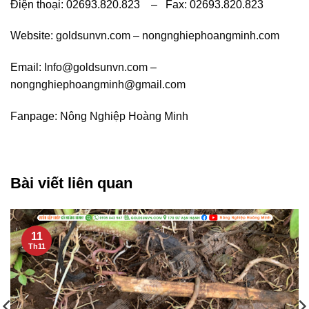
Điện thoại: 02693.820.823 – Fax: 02693.820.823
Website:
goldsunvn.com
–
nongnghiephoangminh.com
Email:
Info@goldsunvn.com
–
nongnghiephoangminh@gmail.com
Fanpage:
Nông Nghiệp Hoàng Minh
Bài viết liên quan
11
Th11