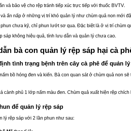
 và bảo vệ cho rệp tránh tiếp xúc trực tiếp với thuốc BVTV.
 và ẩn nấp ở những vị trí khó quản lý như chùm quả non mới đ
 phun chưa kỹ, chỉ phun lướt sơ qua. Đặc biệt là ở vị trí chùm 
p sáp không hiệu quả, tính lưu dẫn và quản lý chưa cao.
ẫn bà con quản lý rệp sáp hại cà ph
ịnh tình trạng bệnh trên cây cà phê để quản lý
 nấm bồ hóng đen và kiến. Bà con quan sát ở chùm quả non sẽ t
lá cành phủ 1 lớp nấm màu đen. Chùm quả xuất hiện rệp chích hú
hun để quản lý rệp sáp
 lý rệp sáp với 2 lần phun như sau: