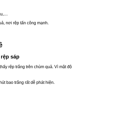
ậu,…
quả, nơi rệp tấn công mạnh.
ê
 rệp sáp
hấy rệp trắng trên chùm quả. Vì mật độ
t bao trắng rất dễ phát hiện.