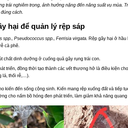
ng trái nghiêm trọng, ảnh hưởng nặng đến năng suất vụ mùa. Tr
 đúng cách.
ây hại để quản lý rệp sáp
 spp., Pseudococcus spp., Ferrisia virgata.
Rệp gây hại ở hầu 
rễ cà phê.
hút chất dinh dưỡng ở cuống quả gây rụng trái con.
hát triển, đồng thời tạo thành các vết thương hở là điều kiện c
lá, thối rễ,…).
cho kiến đến sống cộng sinh. Kiến mang rệp xuống đất và tiếp t
̀ng cho nấm bồ hóng đen phát triển, làm giảm khả năng quang hơ