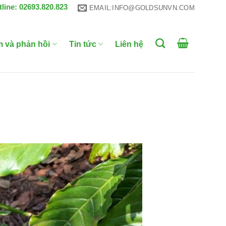
tline: 02693.820.823
EMAIL:INFO@GOLDSUNVN.COM
m và phản hồi
Tin tức
Liên hệ