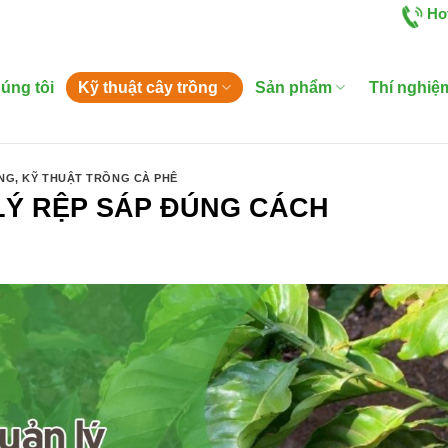
Ho
úng tôi
Kỹ thuật cây trồng
Sản phẩm
Thí nghiệ
ỒNG
,
KỸ THUẬT TRỒNG CÀ PHÊ
Ý RỆP SÁP ĐÚNG CÁCH