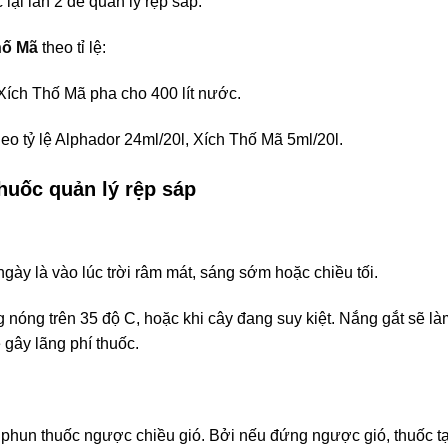
lại lần 2 để quản lý rệp sáp.
hố Mã
theo tỉ lệ:
Xích Thố Mã pha cho 400 lít nước.
eo tỷ lệ Alphador 24ml/20l, Xích Thố Mã 5ml/20l.
huốc quản lý rệp sáp
ngày là vào lúc trời râm mát, sáng sớm hoặc chiều tối.
 nóng trên 35 độ C, hoặc khi cây đang suy kiệt. Nắng gắt sẽ là
 gây lãng phí thuốc.
phun thuốc ngược chiều gió. Bởi nếu đứng ngược gió, thuốc tạt