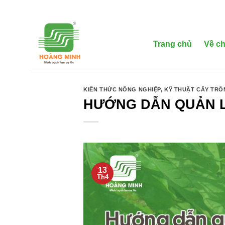
Bỏ
qua
nội
dung
Trang chủ
Về ch
KIẾN THỨC NÔNG NGHIỆP
,
KỸ THUẬT CÂY TR
HƯỚNG DẪN QUẢN L
13
Th4