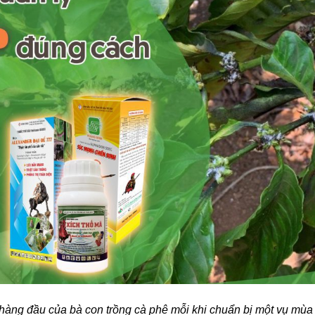
àng đầu của bà con trồng cà phê mỗi khi chuẩn bị một vụ mùa m