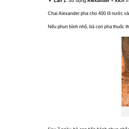
Lần 1
: Sử dụng
Alexander
+
Xích 
Chai Alexander pha cho 400 lít nước và
Nếu phun bình nhỏ, bà con pha thuốc th