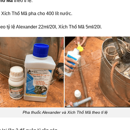
Thố Mã
theo tỉ lệ:
 Xích Thố Mã pha cho 400 lít nước.
eo tỷ lệ Alexander 22ml/20l, Xích Thố Mã 5ml/20l.
Pha thuốc Alexander và Xích Thố Mã theo tỉ lệ