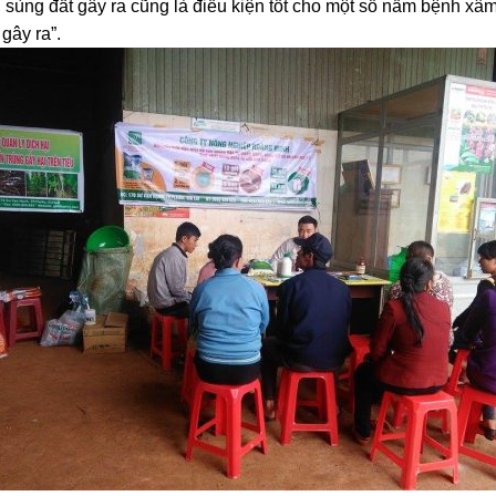
, sùng đất gây ra cũng là điều kiện tốt cho một số nấm bệnh xâ
gây ra”.