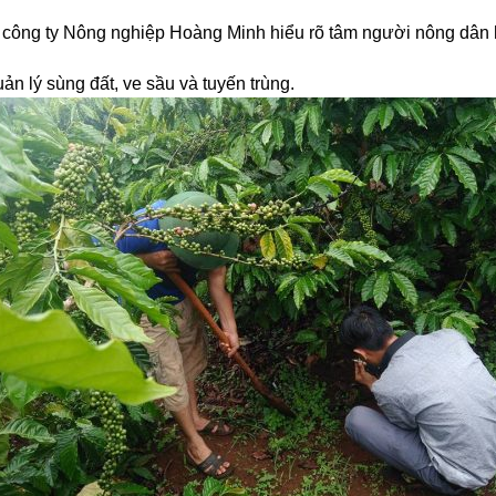
ể công ty Nông nghiệp Hoàng Minh hiểu rõ tâm người nông dân
uản lý sùng đất, ve sầu và tuyến trùng.