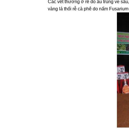
Các vết thương ở rễ do ấu trùng ve sầu
vàng lá thối rễ cà phê do nấm Fusarium 