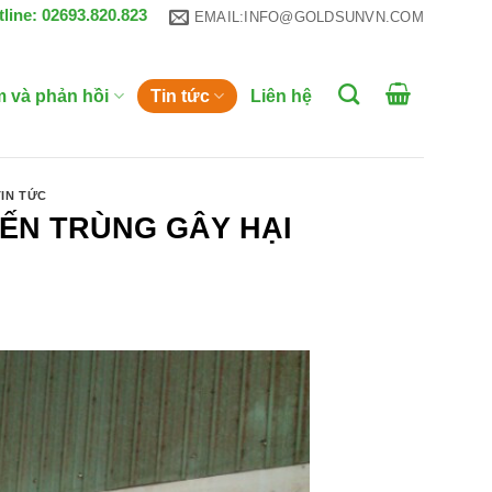
tline: 02693.820.823
EMAIL:INFO@GOLDSUNVN.COM
m và phản hồi
Tin tức
Liên hệ
TIN TỨC
YẾN TRÙNG GÂY HẠI