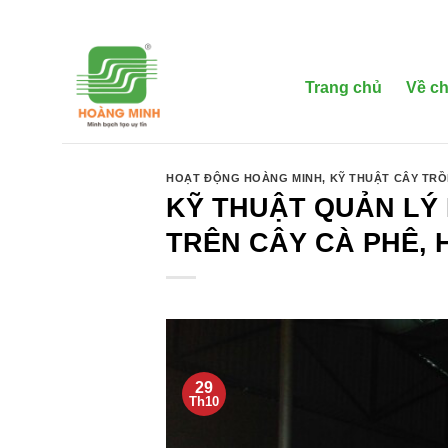
Bỏ
qua
nội
dung
Trang chủ
Về ch
HOẠT ĐỘNG HOÀNG MINH
,
KỸ THUẬT CÂY TR
KỸ THUẬT QUẢN LÝ 
TRÊN CÂY CÀ PHÊ, 
29
Th10