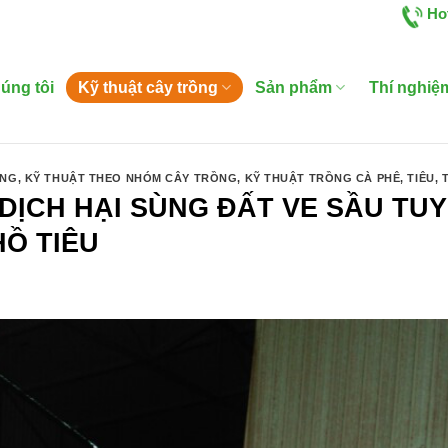
Ho
úng tôi
Kỹ thuật cây trồng
Sản phẩm
Thí nghiệ
ỒNG
,
KỸ THUẬT THEO NHÓM CÂY TRỒNG
,
KỸ THUẬT TRỒNG CÀ PHÊ
,
TIÊU
,
DỊCH HẠI SÙNG ĐẤT VE SẦU TU
HỒ TIÊU