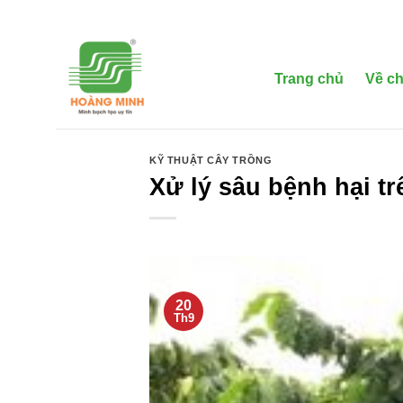
Bỏ
qua
nội
dung
Trang chủ
Về ch
KỸ THUẬT CÂY TRỒNG
Xử lý sâu bệnh hại tr
20
Th9