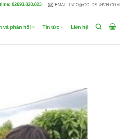
tline: 02693.820.823
EMAIL:INFO@GOLDSUNVN.COM
m và phản hồi
Tin tức
Liên hệ