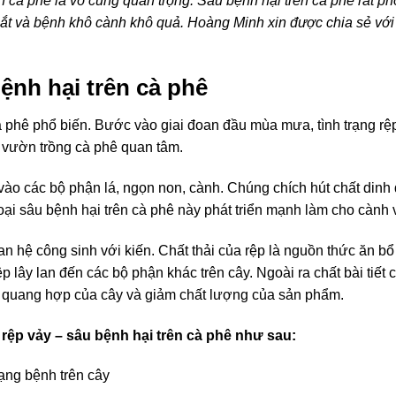
ên cà phê là vô cùng quan trọng. Sâu bệnh hại trên cà phê rất p
 sắt và bệnh khô cành khô quả. Hoàng Minh xin được chia sẻ với
bệnh hại trên cà phê
cà phê phổ biến. Bước vào giai đoan đầu mùa mưa, tình trạng r
 vườn trồng cà phê quan tâm.
vào các bộ phận lá, ngọn non, cành. Chúng chích hút chất dinh
i sâu bệnh hại trên cà phê này phát triển mạnh làm cho cành 
 hệ công sinh với kiến. Chất thải của rệp là nguồn thức ăn bổ 
ệp lây lan đến các bộ phận khác trên cây. Ngoài ra chất bài tiết 
ăng quang hợp của cây và giảm chất lượng của sản phẩm.
ệp vảy – sâu bệnh hại trên cà phê như sau:
rạng bệnh trên cây