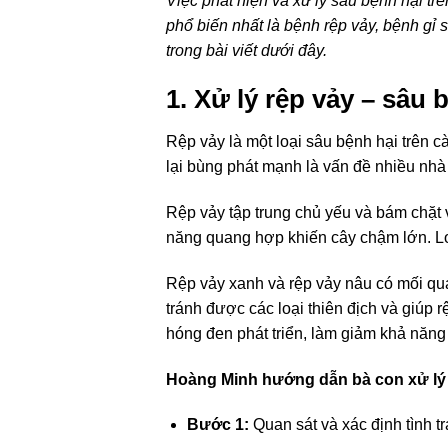
Việc phát hiện và xử lý sâu bệnh hại tr
phổ biến nhất là bệnh rệp vảy, bệnh gỉ
trong bài viết dưới đây.
1. Xử lý rệp vảy – sâu 
Rệp vảy là một loại sâu bệnh hại trên 
lại bùng phát mạnh là vấn đề nhiều nhà
Rệp vảy tập trung chủ yếu và bám chặt 
năng quang hợp khiến cây chậm lớn. Loạ
Rệp vảy xanh và rệp vảy nâu có mối quan
tránh được các loại thiên địch và giúp r
hóng đen phát triển, làm giảm khả n
Hoàng Minh hướng dẫn bà con xử lý r
Bước 1:
Quan sát và xác định tình t