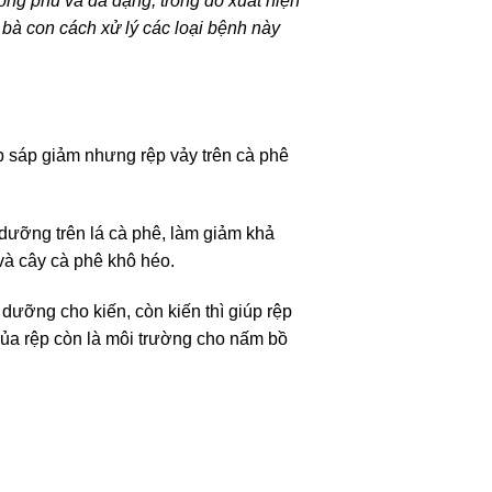
hong phú và đa dạng, trong đó xuất hiện
 bà con cách xử lý các loại bệnh này
ệp sáp giảm nhưng rệp vảy trên cà phê
 dưỡng trên lá cà phê, làm giảm khả
và cây cà phê khô héo.
dưỡng cho kiến, còn kiến thì giúp rệp
của rệp còn là môi trường cho nấm bồ