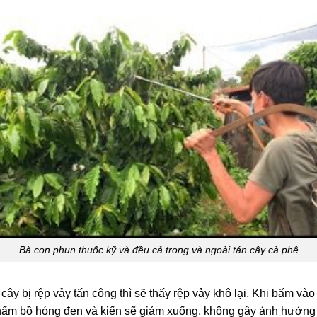
Bà con phun thuốc kỹ và đều cả trong và ngoài tán cây cà phê
cây bị rệp vảy tấn công thì sẽ thấy rệp vảy khô lại. Khi bấm vào
 nấm bồ hóng đen và kiến sẽ giảm xuống, không gây ảnh hưởng 