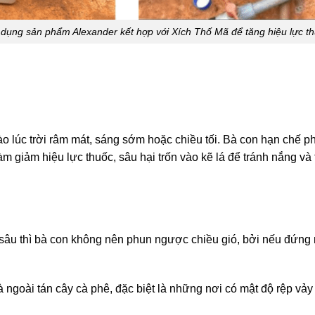
dụng sản phẩm Alexander kết hợp với Xích Thố Mã để tăng hiệu lực t
ào lúc trời râm mát, sáng sớm hoặc chiều tối. Bà con hạn chế ph
àm giảm hiệu lực thuốc, sâu hại trốn vào kẽ lá để tránh nắng và
sâu thì bà con không nên phun ngược chiều gió, bởi nếu đứng n
à ngoài tán cây cà phê, đặc biệt là những nơi có mật độ rệp vả