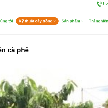
Ho
úng tôi
Kỹ thuật cây trồng
Sản phẩm
Thí nghiệ
ên cà phê