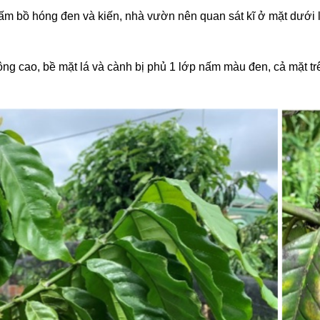
nấm bồ hóng đen và kiến, nhà vườn nên quan sát kĩ ở mặt dưới 
g cao, bề mặt lá và cành bị phủ 1 lớp nấm màu đen, cả mặt trê