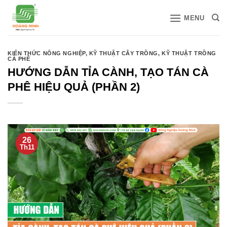
Bỏ
MENU
qua
nội
dung
KIẾN THỨC NÔNG NGHIỆP
,
KỸ THUẬT CÂY TRỒNG
,
KỸ THUẬT TRỒNG
CÀ PHÊ
HƯỚNG DẪN TỈA CÀNH, TẠO TÁN CÀ
PHÊ HIỆU QUẢ (PHẦN 2)
26
Th11