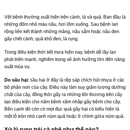
Vết bệnh thường xuất hiện trên cành, lá và quả. Ban đầu là
những đốm nhỏ màu nâu, hơi lõm xuống. Sau bệnh lan
rộng liên kết thành những mảng, nâu sẫm hoặc nâu đen
gây chết cành, quả khô đen, lá rụng.
Trong điều kiện thời tiết mưa hiện nay, bệnh dễ lây lan
phát triển mạnh, nghiêm trọng sẽ ảnh hưởng lớn đến năng
suất mùa vụ.
Do sâu hại
: sâu hại ở đây là rệp sáp chích hút nhựa ở các
bộ phận non của cây. Điều này làm suy giảm lượng dưỡng
chất của cây, đồng thời gây ra những tổn thương trên cây
tạo điều kiện cho nấm bệnh xâm nhập gây bệnh cho cây.
Bên cạnh đó còn có mọt đục quả gây hại có biểu hiện là
một lỗ tròn nhỏ cạnh núm quả hoặc ở chính giữa núm quả.
Xử lý rụng trái cà phê như thế nào?