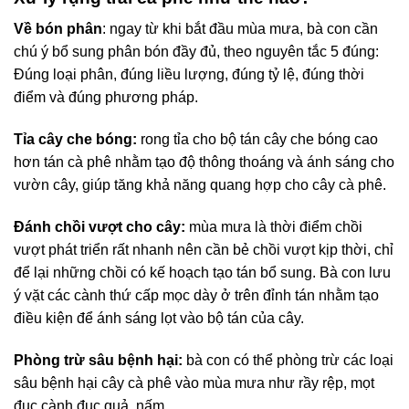
Về bón phân
: ngay từ khi bắt đầu mùa mưa, bà con cần
chú ý bổ sung phân bón đầy đủ, theo nguyên tắc 5 đúng:
Đúng loại phân, đúng liều lượng, đúng tỷ lệ, đúng thời
điểm và đúng phương pháp.
Tỉa cây che bóng:
rong tỉa cho bộ tán cây che bóng cao
hơn tán cà phê nhằm tạo độ thông thoáng và ánh sáng cho
vườn cây, giúp tăng khả năng quang hợp cho cây cà phê.
Đánh chồi vượt cho cây:
mùa mưa là thời điểm chồi
vượt phát triển rất nhanh nên cần bẻ chồi vượt kịp thời, chỉ
để lại những chồi có kế hoạch tạo tán bổ sung. Bà con lưu
ý vặt các cành thứ cấp mọc dày ở trên đỉnh tán nhằm tạo
điều kiện để ánh sáng lọt vào bộ tán của cây.
Phòng trừ sâu bệnh hại:
bà con có thể phòng trừ các loại
sâu bệnh hại cây cà phê vào mùa mưa như rầy rệp, mọt
đục cành đục quả, nấm