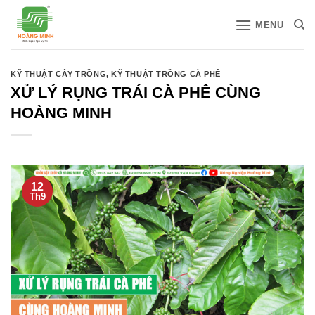
Bỏ
MENU
qua
nội
dung
KỸ THUẬT CÂY TRỒNG
,
KỸ THUẬT TRỒNG CÀ PHÊ
XỬ LÝ RỤNG TRÁI CÀ PHÊ CÙNG
HOÀNG MINH
12
Th9