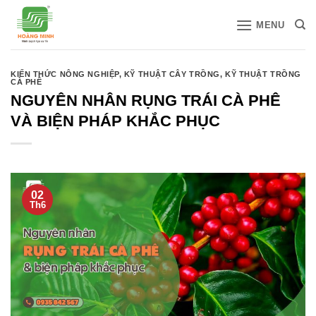
Bỏ
MENU
qua
nội
dung
KIẾN THỨC NÔNG NGHIỆP
,
KỸ THUẬT CÂY TRỒNG
,
KỸ THUẬT TRỒNG
CÀ PHÊ
NGUYÊN NHÂN RỤNG TRÁI CÀ PHÊ
VÀ BIỆN PHÁP KHẮC PHỤC
02
Th6