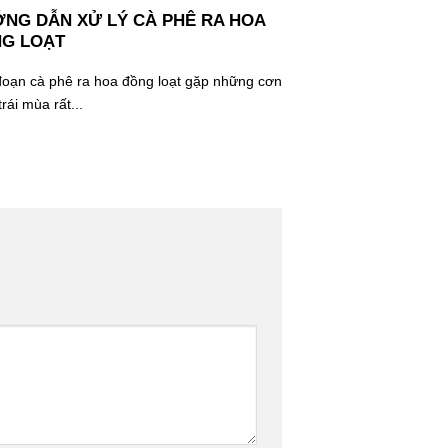
NG DẪN XỬ LÝ CÀ PHÊ RA HOA
6 CÁCH CHĂM S
G LOẠT
KHOẺ MẠNH NH
CAO
đoạn cà phê ra hoa đồng loạt gặp những cơn
Chăm sóc bộ rễ cà p
rái mùa rất...
quả năng suất cao,...