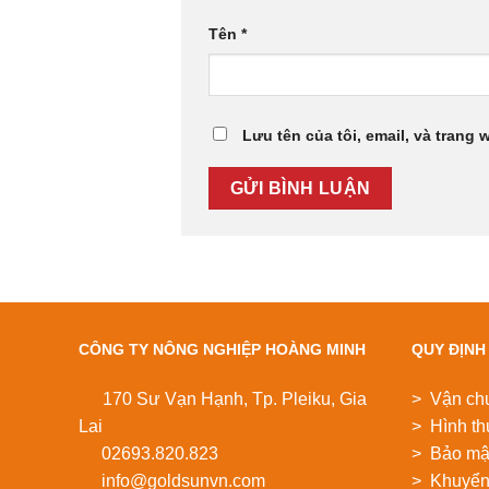
Tên
*
Lưu tên của tôi, email, và trang 
CÔNG TY NÔNG NGHIỆP HOÀNG MINH
QUY ĐỊNH
170 Sư Vạn Hạnh, Tp. Pleiku, Gia
> Vận ch
Lai
> Hình th
02693.820.823
> Bảo mật
info@goldsunvn.com
> Khuyển