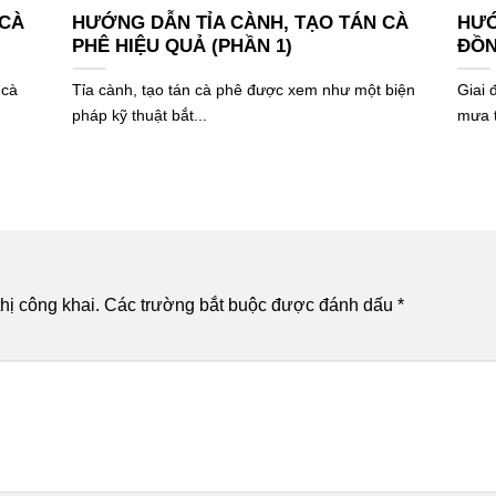
 CÀ
HƯỚNG DẪN TỈA CÀNH, TẠO TÁN CÀ
HƯỚ
PHÊ HIỆU QUẢ (PHẦN 1)
ĐỒN
 cà
Tỉa cành, tạo tán cà phê được xem như một biện
Giai 
pháp kỹ thuật bắt...
mưa t
hị công khai.
Các trường bắt buộc được đánh dấu
*