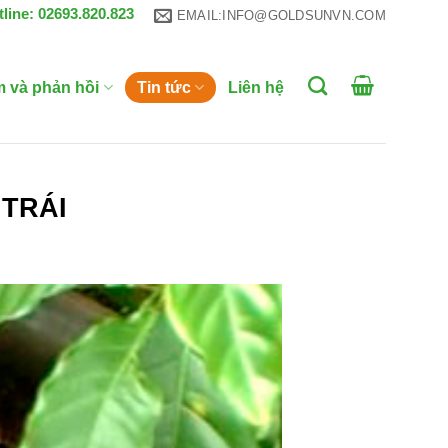
tline: 02693.820.823
EMAIL:INFO@GOLDSUNVN.COM
m và phản hồi
Tin tức
Liên hệ
 TRÁI