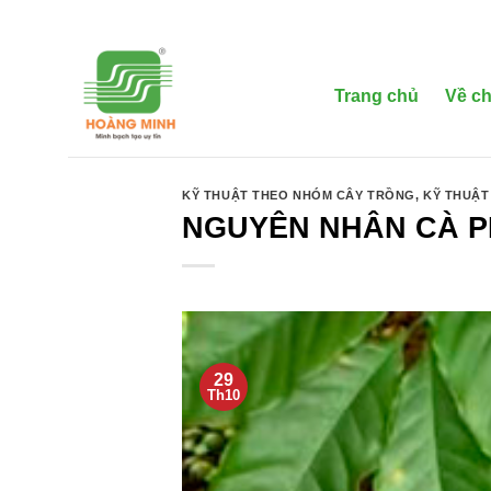
Bỏ
qua
nội
dung
Trang chủ
Về ch
KỸ THUẬT THEO NHÓM CÂY TRỒNG
,
KỸ THUẬT
NGUYÊN NHÂN CÀ PH
29
Th10