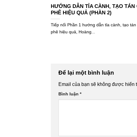
À PHÊ
HƯỚNG DẪN TỈA CÀNH, TẠO TÁN
PHÊ HIỆU QUẢ (PHẦN 2)
mileia
Tiếp nối Phần 1 hướng dẫn tỉa cành, tạo tán
n cây cà phê gây ra.
phê hiệu quả, Hoàng...
Để lại một bình luận
Email của bạn sẽ không được hiển t
Bình luận
*