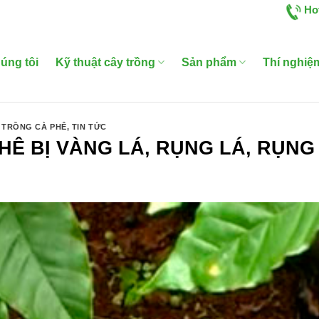
Ho
úng tôi
Kỹ thuật cây trồng
Sản phẩm
Thí nghiệ
 TRỒNG CÀ PHÊ
,
TIN TỨC
Ê BỊ VÀNG LÁ, RỤNG LÁ, RỤNG