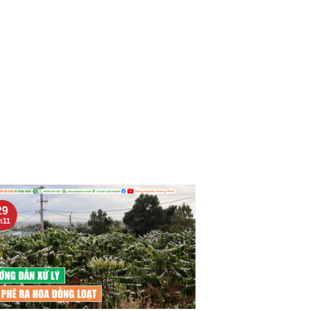
29
13
h11
Th11