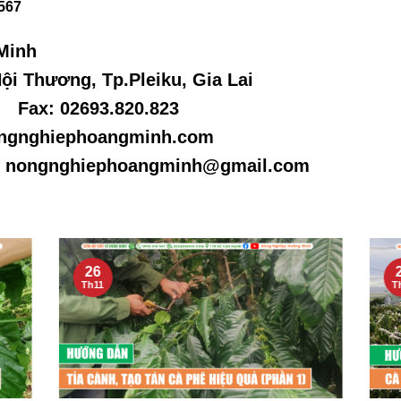
 567
Minh
Hội Thương, Tp.Pleiku, Gia Lai
– Fax: 02693.820.823
ongnghiephoangminh.com
 nongnghiephoangminh@gmail.com
26
Th11
T