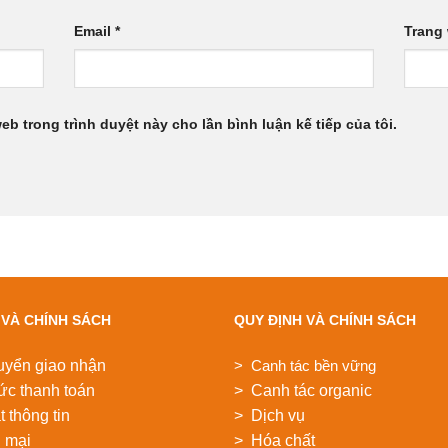
Email
*
Trang
web trong trình duyệt này cho lần bình luận kế tiếp của tôi.
 VÀ CHÍNH SÁCH
QUY ĐỊNH VÀ CHÍNH SÁCH
uyển giao nhận
> Canh tác bền vững
ức thanh toán
> Canh tác organic
 thông tin
> Dịch vụ
 mại
> Hóa chất