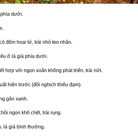
 phía dưới.
m.
, có đốm hoại tử, trái nhỏ teo nhân.
ếu ở lá già phía dưới.
 hợp với ngọn xoắn không phát triển, trái nứt.
t hiện trước (đối nghịch thiếu đạm).
àng gân xanh.
hồi ngọn khô chết, trái rụng.
, lá già bình thường.