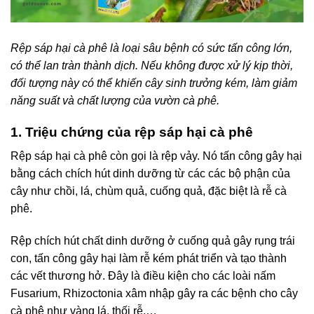
Rệp sáp hại cà phê là loại sâu bệnh có sức tấn công lớn,
có thể lan tràn thành dịch. Nếu không được xử lý kịp thời,
đối tượng này có thể khiến cây sinh trưởng kém, làm giảm
năng suất và chất lượng của vườn cà phê.
1. Triệu chứng của rệp sáp hại cà phê
Rệp sáp hại cà phê còn gọi là rệp vảy. Nó tấn công gây hại
bằng cách chích hút dinh dưỡng từ các các bộ phận của
cây như chồi, lá, chùm quả, cuống quả, đặc biệt là rễ cà
phê.
Rệp chích hút chất dinh dưỡng ở cuống quả gây rụng trái
con, tấn công gây hại làm rễ kém phát triển và tạo thành
các vết thương hở. Đây là điều kiện cho các loài nấm
Fusarium, Rhizoctonia xâm nhập gây ra các bệnh cho cây
cà phê như vàng lá, thối rễ,…