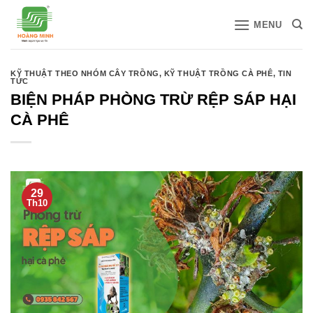
Bỏ
MENU
qua
nội
dung
KỸ THUẬT THEO NHÓM CÂY TRỒNG
,
KỸ THUẬT TRỒNG CÀ PHÊ
,
TIN
TỨC
BIỆN PHÁP PHÒNG TRỪ RỆP SÁP HẠI
CÀ PHÊ
29
Th10