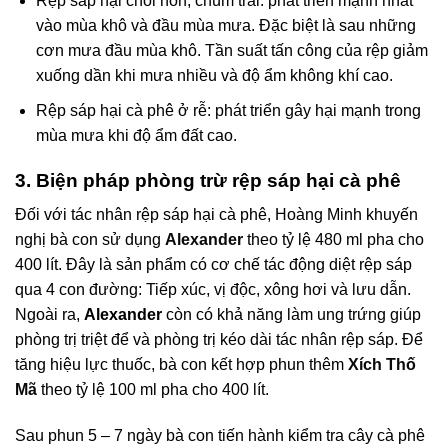
Rệp sáp hại chồi non, chùm trái: phát triển mạnh nhất
vào mùa khô và đầu mùa mưa. Đặc biệt là sau những
cơn mưa đầu mùa khô. Tần suất tấn công của rệp giảm
xuống dần khi mưa nhiều và độ ẩm không khí cao.
Rệp sáp hại cà phê ở rễ: phát triển gây hại mạnh trong
mùa mưa khi độ ẩm đất cao.
3. Biện pháp phòng trừ rệp sáp hại cà phê
Đối với tác nhân rệp sáp hại cà phê, Hoàng Minh khuyến
nghị bà con sử dụng
Alexander
theo tỷ lệ 480 ml pha cho
400 lít. Đây là sản phẩm có cơ chế tác động diệt rệp sáp
qua 4 con đường: Tiếp xúc, vị độc, xông hơi và lưu dẫn.
Ngoài ra,
Alexander
còn có khả năng làm ung trứng giúp
phòng trị triệt để và phòng trị kéo dài tác nhân rệp sáp. Để
tăng hiệu lực thuốc, bà con kết hợp phun thêm
Xích Thố
Mã
theo tỷ lệ 100 ml pha cho 400 lít.
Sau phun 5 – 7 ngày bà con tiến hành kiểm tra cây cà phê