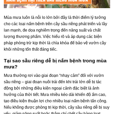
Mùa mưa luôn là nỗi lo lớn bởi đây là thời điểm lý tưởng
cho các loại nấm bệnh trên cây sầu riêng phát triển và lây
lan mạnh, đe dọa nghiêm trọng đến năng suất và chất
lượng thương phẩm. Việc hiểu rõ và áp dụng các biện
pháp phòng trừ kịp thời là chìa khóa để bảo vệ vườn cây
khỏi những tổn thất đáng tiếc.
Tại sao sầu riêng dễ bị nấm bệnh trong mùa
mưa?
Mưa thường rơi vào giai đoạn “nhạy cảm” đối với vườn
sầu riêng – giai đoạn nuôi trái đến khi trái lớn dễ bị tác
động bởi những điều kiện ngoại cảnh đặc biệt là ảnh
hưởng của thời tiết. Mưa nhiều kéo dài khiến độ ẩm cao,
tạo điều kiện thuận lợi cho nhiều loại nấm bệnh tấn công.
Nếu không được phòng trị kịp thời, cây sầu riêng dễ bị suy
yếu, giảm năng suất hoặc thậm chí chết cây hàng loạt.