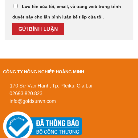
Lưu tên của tôi, email, và trang web trong trình
duyệt này cho lần bình luận kế tiếp của tôi.
CÔNG TY NÔNG NGHIỆP HOÀNG MINH
170 Sư Vạn Hạnh, Tp. Pleiku, Gia Lai
02693.820.823
info@goldsunvn.com