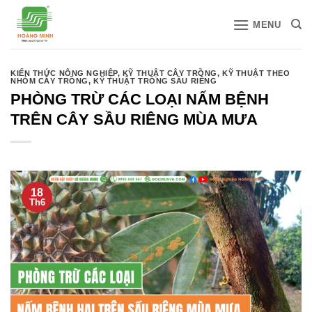
Bỏ
MENU
qua
nội
dung
KIẾN THỨC NÔNG NGHIỆP
,
KỸ THUẬT CÂY TRỒNG
,
KỸ THUẬT THEO
NHÓM CÂY TRỒNG
,
KỸ THUẬT TRỒNG SẦU RIÊNG
PHÒNG TRỪ CÁC LOẠI NẤM BỆNH
TRÊN CÂY SẦU RIÊNG MÙA MƯA
18
Th6