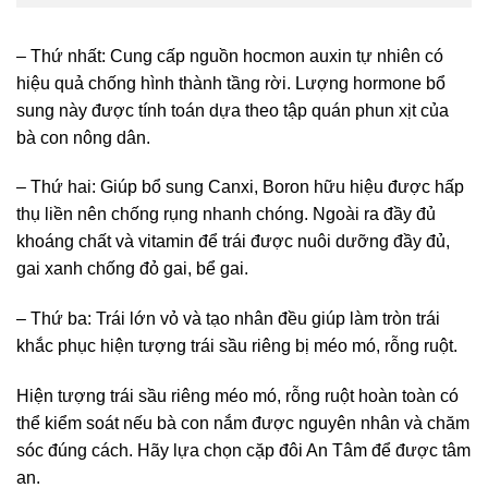
– Thứ nhất: Cung cấp nguồn hocmon auxin tự nhiên có
hiệu quả chống hình thành tầng rời. Lượng hormone bổ
sung này được tính toán dựa theo tập quán phun xịt của
bà con nông dân.
– Thứ hai: Giúp bổ sung Canxi, Boron hữu hiệu được hấp
thụ liền nên chống rụng nhanh chóng. Ngoài ra đầy đủ
khoáng chất và vitamin để trái được nuôi dưỡng đầy đủ,
gai xanh chống đỏ gai, bể gai.
– Thứ ba: Trái lớn vỏ và tạo nhân đều giúp làm tròn trái
khắc phục hiện tượng trái sầu riêng bị méo mó, rỗng ruột.
Hiện tượng trái sầu riêng méo mó, rỗng ruột hoàn toàn có
thể kiểm soát nếu bà con nắm được nguyên nhân và chăm
sóc đúng cách. Hãy lựa chọn cặp đôi An Tâm để được tâm
an.