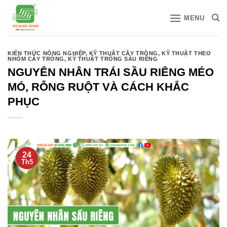
Bỏ
MENU
qua
nội
dung
KIẾN THỨC NÔNG NGHIỆP
,
KỸ THUẬT CÂY TRỒNG
,
KỸ THUẬT THEO
NHÓM CÂY TRỒNG
,
KỸ THUẬT TRỒNG SẦU RIÊNG
NGUYÊN NHÂN TRÁI SẦU RIÊNG MÉO
MÓ, RỖNG RUỘT VÀ CÁCH KHẮC
PHỤC
24
Th5