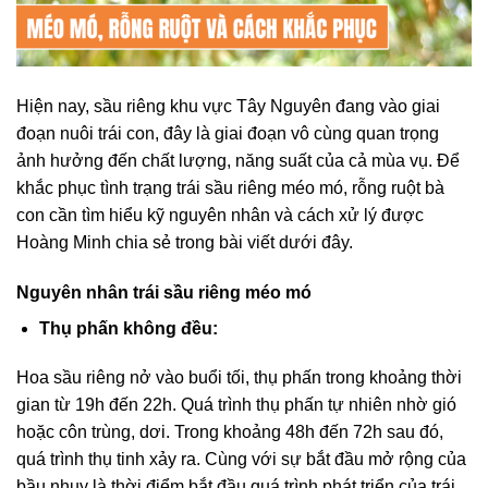
Hiện nay, sầu riêng khu vực Tây Nguyên đang vào giai
đoạn nuôi trái con, đây là giai đoạn vô cùng quan trọng
ảnh hưởng đến chất lượng, năng suất của cả mùa vụ. Để
khắc phục tình trạng trái sầu riêng méo mó, rỗng ruột bà
con cần tìm hiểu kỹ nguyên nhân và cách xử lý được
Hoàng Minh chia sẻ trong bài viết dưới đây.
Nguyên nhân trái sầu riêng méo mó
Thụ phấn không đều:
Hoa sầu riêng nở vào buổi tối, thụ phấn trong khoảng thời
gian từ 19h đến 22h. Quá trình thụ phấn tự nhiên nhờ gió
hoặc côn trùng, dơi. Trong khoảng 48h đến 72h sau đó,
quá trình thụ tinh xảy ra. Cùng với sự bắt đầu mở rộng của
bầu nhụy là thời điểm bắt đầu quá trình phát triển của trái.