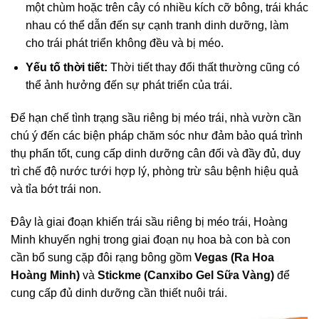
một chùm hoặc trên cây có nhiều kích cỡ bông, trái khác
nhau có thể dẫn đến sự cạnh tranh dinh dưỡng, làm
cho trái phát triển không đều và bị méo.
Yếu tố thời tiết:
Thời tiết thay đổi thất thường cũng có
thể ảnh hưởng đến sự phát triển của trái.
Để hạn chế tình trạng sầu riêng bị méo trái, nhà vườn cần
chú ý đến các biện pháp chăm sóc như đảm bảo quá trình
thụ phấn tốt, cung cấp dinh dưỡng cân đối và đầy đủ, duy
trì chế độ nước tưới hợp lý, phòng trừ sâu bệnh hiệu quả
và tỉa bớt trái non.
Đây là giai đoạn khiến trái sầu riêng bị méo trái, Hoàng
Minh khuyến nghị trong giai đoạn nụ hoa bà con bà con
cần bổ sung cặp đôi rạng bông gồm
Vegas (Ra Hoa
Hoàng Minh)
và
Stickme (Canxibo Gel Sữa Vàng)
để
cung cấp đủ dinh dưỡng cần thiết nuôi trái.