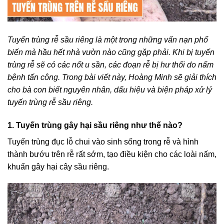
Tuyến trùng rễ sầu riêng là một trong những vấn nạn phổ
biến mà hầu hết nhà vườn nào cũng gặp phải. Khi bị tuyến
trùng rễ sẽ có các nốt u sần, các đoạn rễ bị hư thối do nấm
bệnh tấn công. Trong bài viết này, Hoàng Minh sẽ giải thích
cho bà con biết nguyên nhân, dấu hiệu và biện pháp xử lý
tuyến trùng rễ sầu riêng.
1. Tuyến trùng gây hại sầu riêng như thế nào?
Tuyến trùng đục lỗ chui vào sinh sống trong rễ và hình
thành bướu trên rễ rất sớm, tạo điều kiện cho các loài nấm,
khuẩn gây hại cây sầu riêng.