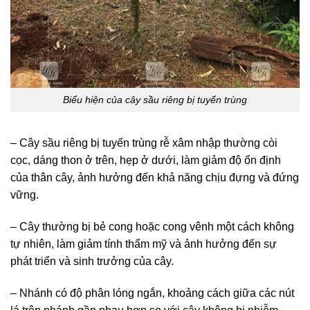
Biểu hiện của cây sầu riêng bị tuyến trùng
– Cây sầu riêng bị tuyến trùng rễ xâm nhập thường còi
cọc, dáng thon ở trên, hẹp ở dưới, làm giảm độ ổn định
của thân cây, ảnh hưởng đến khả năng chịu đựng và đứng
vững.
– Cây thường bị bẻ cong hoặc cong vênh một cách không
tự nhiên, làm giảm tính thẩm mỹ và ảnh hưởng đến sự
phát triển và sinh trưởng của cây.
– Nhánh có độ phân lóng ngắn, khoảng cách giữa các nút