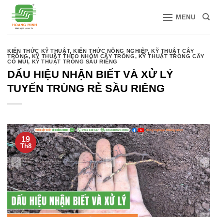
Bỏ
MENU
qua
nội
dung
KIẾN THỨC KỸ THUẬT
,
KIẾN THỨC NÔNG NGHIỆP
,
KỸ THUẬT CÂY
TRỒNG
,
KỸ THUẬT THEO NHÓM CÂY TRỒNG
,
KỸ THUẬT TRỒNG CÂY
CÓ MÚI
,
KỸ THUẬT TRỒNG SẦU RIÊNG
DẤU HIỆU NHẬN BIẾT VÀ XỬ LÝ
TUYẾN TRÙNG RỄ SẦU RIÊNG
19
Th8