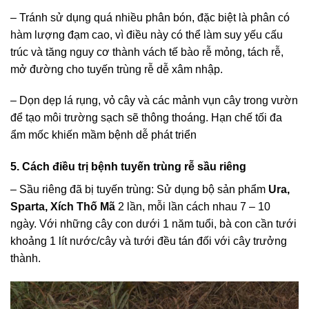
– Tránh sử dụng quá nhiều phân bón, đặc biệt là phân có
hàm lượng đạm cao, vì điều này có thể làm suy yếu cấu
trúc và tăng nguy cơ thành vách tế bào rễ mỏng, tách rễ,
mở đường cho tuyến trùng rễ dễ xâm nhập.
– Dọn dẹp lá rụng, vỏ cây và các mảnh vụn cây trong vườn
để tạo môi trường sạch sẽ thông thoáng. Hạn chế tối đa
ẩm mốc khiến mầm bệnh dễ phát triển
5. Cách điều trị bệnh tuyến trùng rễ sầu riêng
– Sầu riêng đã bị tuyến trùng: Sử dụng bộ sản phẩm
Ura
,
Sparta
,
Xích Thố Mã
2 lần, mỗi lần cách nhau 7 – 10
ngày. Với những cây con dưới 1 năm tuổi, bà con cần tưới
khoảng 1 lít nước/cây và tưới đều tán đối với cây trưởng
thành.