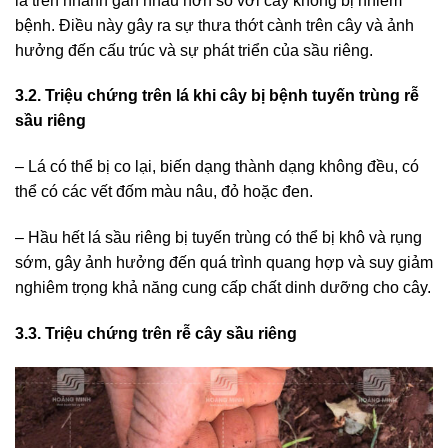
lá trên nhánh gần nhau hơn so với cây không bị nhiễm
bệnh. Điều này gây ra sự thưa thớt cành trên cây và ảnh
hưởng đến cấu trúc và sự phát triển của sầu riêng.
3.2. Triệu chứng trên lá khi cây bị bệnh tuyến trùng rễ
sầu riêng
– Lá có thể bị co lại, biến dạng thành dạng không đều, có
thể có các vết đốm màu nâu, đỏ hoặc đen.
– Hầu hết lá sầu riêng bị tuyến trùng có thể bị khô và rụng
sớm, gây ảnh hưởng đến quá trình quang hợp và suy giảm
nghiêm trọng khả năng cung cấp chất dinh dưỡng cho cây.
3.3. Triệu chứng trên rễ cây sầu riêng