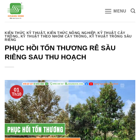
Bỏ
MENU
qua
nội
dung
KIẾN THỨC KỸ THUẬT
,
KIẾN THỨC NÔNG NGHIỆP
,
KỸ THUẬT CÂY
TRỒNG
,
KỸ THUẬT THEO NHÓM CÂY TRỒNG
,
KỸ THUẬT TRỒNG SẦU
RIÊNG
PHỤC HỒI TỔN THƯƠNG RỄ SẦU
RIÊNG SAU THU HOẠCH
01
Th10