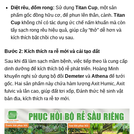
Diệt rêu, đốm rong:
Sử dụng
Titan Cup
, một sản
phẩm gốc đồng hữu cơ, để phun lên thân, cành.
Titan
Cup
không chỉ có tác dụng ức chế nấm khuẩn mà còn
tẩy sạch rong rêu hiệu quả, giúp cây “thở” dễ hơn và
kích thích bật chồi cho vụ sau.
Bước 2: Kích thích ra rễ mới và cải tạo đất
Sau khi đã làm sạch mầm bệnh, việc tiếp theo là cung cấp
dinh dưỡng để kích thích bộ rễ phát triển. Hoàng Minh
khuyến nghị sử dụng bộ đôi
Demeter
và
Athena
để tưới
gốc. Hai sản phẩm này chứa hàm lượng Axit Humic, Axit
fulvic và lân cao, giúp đất tơi xốp, Đánh thức hệ sinh vật
bản địa, kích thích ra rễ tơ mới.