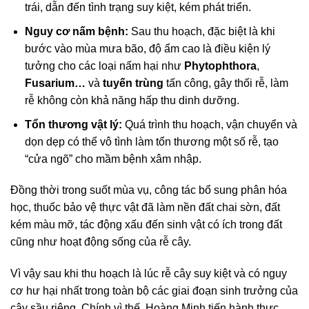
trái, dẫn đến tình trạng suy kiệt, kém phát triển.
Nguy cơ nấm bệnh:
Sau thu hoạch, đặc biệt là khi
bước vào mùa mưa bão, độ ẩm cao là điều kiện lý
tưởng cho các loại nấm hại như
Phytophthora
,
Fusarium…
và
tuyến trùng
tấn công, gây thối rễ, làm
rễ không còn khả năng hấp thu dinh dưỡng.
Tổn thương vật lý:
Quá trình thu hoạch, vận chuyển và
dọn dẹp có thể vô tình làm tổn thương một số rễ, tạo
“cửa ngõ” cho mầm bệnh xâm nhập.
Đồng thời trong suốt mùa vụ, công tác bổ sung phân hóa
học, thuốc bảo vệ thực vật đã làm nền đất chai sờn, đất
kém màu mỡ, tác động xấu đến sinh vật có ích trong đất
cũng như hoạt động sống của rễ cây.
Vì vậy sau khi thu hoạch là lúc rễ cây suy kiệt và có nguy
cơ hư hại nhất trong toàn bộ các giai đoạn sinh trưởng của
cây sầu riêng. Chính vì thế, Hoàng Minh tiến hành thực