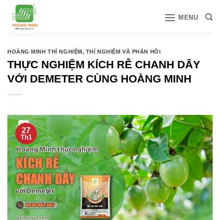
Bỏ
MENU
qua
nội
dung
HOÀNG MINH THÍ NGHIỆM
,
THÍ NGHIỆM VÀ PHẢN HỒI
THỰC NGHIỆM KÍCH RỄ CHANH DÂY
VỚI DEMETER CÙNG HOÀNG MINH
27
Th1