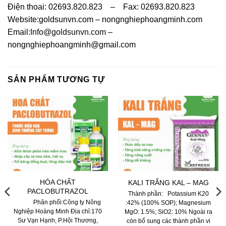
Điện thoai: 02693.820.823 – Fax: 02693.820.823
Website:goldsunvn.com – nongnghiephoangminh.com
Email:
Info@goldsunvn.com
–
nongnghiephoangminh@gmail.com
SẢN PHẨM TƯƠNG TỰ
HÓA CHẤT
KALI TRẮNG KAL – MAG
PACLOBUTRAZOL
Thành phần: Potassium K20
Phân phối:Công ty Nông
:42% (100% SOP); Magnesium
Nghiệp Hoàng Minh Địa chỉ:170
MgO: 1.5%; SiO2: 10% Ngoài ra
Sư Vạn Hạnh, P.Hội Thương,
còn bổ sung các thành phần vi