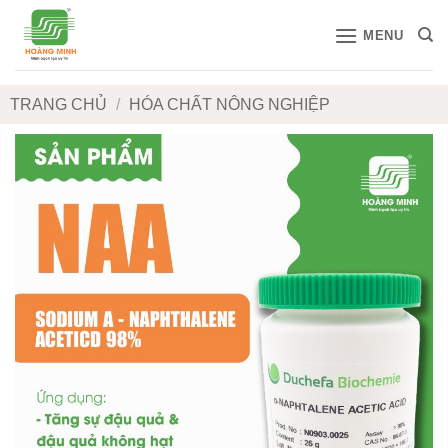
Bỏ
MENU
qua
nội
dung
TRANG CHỦ
/
HÓA CHẤT NÔNG NGHIỆP