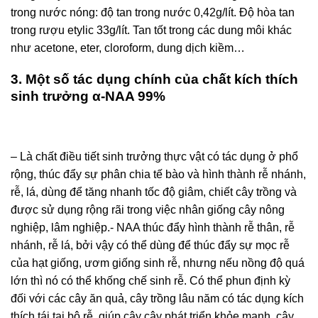
trong nước nóng: độ tan trong nước 0,42g/lít. Độ hòa tan
trong rượu etylic 33g/lít. Tan tốt trong các dung môi khác
như acetone, eter, cloroform, dung dịch kiềm…
3. Một số tác dụng chính của chất kích thích
sinh trưởng α-NAA 99%
– Là chất điều tiết sinh trưởng thực vật có tác dụng ở phổ
rộng, thúc đẩy sự phân chia tế bào và hình thành rễ nhánh,
rễ, lá, dùng để tăng nhanh tốc độ giâm, chiết cây trồng và
được sử dụng rộng rãi trong việc nhân giống cây nông
nghiệp, lâm nghiệp.- NAA thúc đẩy hình thành rễ thân, rễ
nhánh, rễ lá, bởi vậy có thể dùng để thúc đẩy sự mọc rễ
của hạt giống, ươm giống sinh rễ, nhưng nếu nồng độ quá
lớn thì nó có thể khống chế sinh rễ. Có thể phun định kỳ
đối với các cây ăn quả, cây trồng lâu năm có tác dụng kích
thích tái tại bộ rễ, giúp cây cây phát triển khỏe mạnh, cây