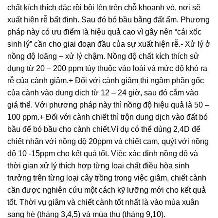
chất kích thích đặc rồi bôi lên trên chỗ khoanh vỏ, nơi sẽ
xuất hiện rễ bất định. Sau đó bó bầu bằng đất ẩm. Phương
pháp này có ưu điểm là hiệu quả cao vì gây nên “cái xốc
sinh lý” cần cho giai đoạn đầu của sự xuất hiện rễ.- Xử lý ở
nồng độ loãng – xử lý chậm. Nồng độ chất kích thích sử
dụng từ 20 – 200 ppm tùy thuộc vào loài và mức độ khó ra
rễ của cành giâm.+ Ðối với cành giâm thì ngâm phần gốc
của cành vào dung dịch từ 12 – 24 giờ, sau đó cắm vào
giá thể. Với phương pháp này thì nồng độ hiệu quả là 50 –
100 ppm.+ Ðối với cành chiết thì trộn dung dịch vào đất bó
bầu để bó bầu cho cành chiết.Ví dụ có thể dùng 2,4D để
chiết nhãn với nồng độ 20ppm và chiết cam, quýt với nồng
độ 10 -15ppm cho kết quả tốt. Việc xác định nồng độ và
thời gian xử lý thích hợp từng loại chất điều hòa sinh
trưởng trên từng loại cây trồng trong việc giâm, chiết cành
cần được nghiên cứu một cách kỹ lưỡng mới cho kết quả
tốt. Thời vụ giâm và chiết cành tốt nhất là vào mùa xuân
sang hè (tháng 3,4,5) và mùa thu (tháng 9,10).