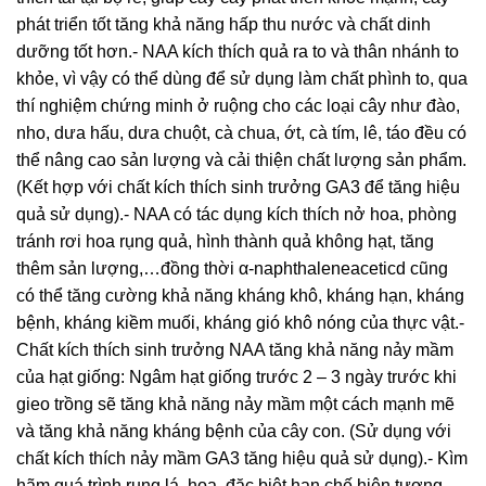
phát triển tốt tăng khả năng hấp thu nước và chất dinh
dưỡng tốt hơn.- NAA kích thích quả ra to và thân nhánh to
khỏe, vì vậy có thể dùng để sử dụng làm chất phình to, qua
thí nghiệm chứng minh ở ruộng cho các loại cây như đào,
nho, dưa hấu, dưa chuột, cà chua, ớt, cà tím, lê, táo đều có
thể nâng cao sản lượng và cải thiện chất lượng sản phẩm.
(Kết hợp với chất kích thích sinh trưởng GA3 để tăng hiệu
quả sử dụng).- NAA có tác dụng kích thích nở hoa, phòng
tránh rơi hoa rụng quả, hình thành quả không hạt, tăng
thêm sản lượng,…đồng thời α-naphthaleneaceticd cũng
có thể tăng cường khả năng kháng khô, kháng hạn, kháng
bệnh, kháng kiềm muối, kháng gió khô nóng của thực vật.-
Chất kích thích sinh trưởng NAA tăng khả năng nảy mầm
của hạt giống: Ngâm hạt giống trước 2 – 3 ngày trước khi
gieo trồng sẽ tăng khả năng nảy mầm một cách mạnh mẽ
và tăng khả năng kháng bệnh của cây con. (Sử dụng với
chất kích thích nảy mầm GA3 tăng hiệu quả sử dụng).- Kìm
hãm quá trình rụng lá, hoa, đặc biệt hạn chế hiện tượng