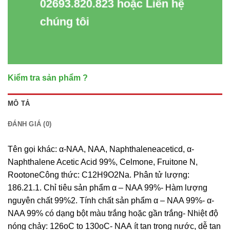
02693.820.823 hoặc Liên hệ
chúng tôi
Kiểm tra sản phẩm ?
MÔ TẢ
ĐÁNH GIÁ (0)
Tên gọi khác: α-NAA, NAA, Naphthaleneaceticd, α-
Naphthalene Acetic Acid 99%, Celmone, Fruitone N,
RootoneCông thức: C12H9O2Na. Phân tử lượng:
186.21.1. Chỉ tiêu sản phẩm α – NAA 99%- Hàm lượng
nguyên chất 99%2. Tính chất sản phẩm α – NAA 99%- α-
NAA 99% có dạng bột màu trắng hoặc gần trắng- Nhiệt độ
nóng chảy: 126oC to 130oC- NAA ít tan trong nước, dễ tan