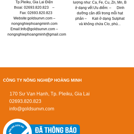
Tp.Pleiku, Gia Lai Điện
lượng như: Ca, Fe, Cu, Zn, Mn, B
thoai: 02693.820.823 –
ở dạng vết Ưu điểm: – Dinh
Fax: 02693.820.823
dưỡng cân đối trong mỗi hạt
Website:goldsunvn.com –
phân – Kali ở dạng Sulphat
nongnghiephoangminh.com
và không chứa Clo, phù...
Email:Info@goldsunvn.com –
nongnghiephoangminh@gmail.com
CÔNG TY NÔNG NGHIỆP HOÀNG MINH
170 Sư Vạn Hạnh, Tp. Pleiku, Gia Lai
02693.820.823
info@goldsunvn.com