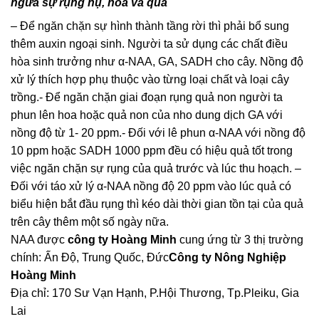
ngừa sự rụng nụ, hoa và quả
– Ðể ngăn chặn sự hình thành tầng rời thì phải bổ sung
thêm auxin ngoại sinh. Người ta sử dụng các chất điều
hòa sinh trưởng như α-NAA, GA, SADH cho cây. Nồng độ
xử lý thích hợp phụ thuộc vào từng loại chất và loại cây
trồng.- Ðể ngăn chặn giai đoạn rụng quả non người ta
phun lên hoa hoặc quả non của nho dung dịch GA với
nồng độ từ 1- 20 ppm.- Ðối với lê phun α-NAA với nồng độ
10 ppm hoặc SADH 1000 ppm đều có hiệu quả tốt trong
việc ngăn chặn sự rụng của quả trước và lúc thu hoạch. –
Ðối với táo xử lý α-NAA nồng độ 20 ppm vào lúc quả có
biểu hiện bắt đầu rụng thì kéo dài thời gian tồn tại của quả
trên cây thêm một số ngày nữa.
NAA được
công ty Hoàng Minh
cung ứng từ 3 thị trường
chính: Ấn Độ, Trung Quốc, Đức
Công ty Nông Nghiệp
Hoàng Minh
Địa chỉ: 170 Sư Vạn Hạnh, P.Hội Thương, Tp.Pleiku, Gia
Lai