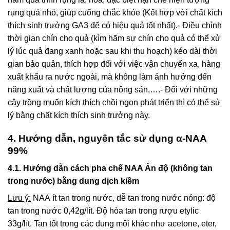
rụng quả nhỏ, giúp cuống chắc khỏe (Kết hợp với chất kích
thích sinh trưởng GA3 để có hiệu quả tốt nhất).- Điều chỉnh
thời gian chín cho quả (kìm hãm sự chín cho quả có thể xử
lý lúc quả đang xanh hoặc sau khi thu hoạch) kéo dài thời
gian bảo quản, thích hợp đối với việc vận chuyển xa, hàng
xuất khẩu ra nước ngoài, mà không làm ảnh hưởng đến
năng xuất và chất lượng của nông sản,….- Đối với những
cây trồng muốn kích thích chồi ngọn phát triển thì có thể sử
lý bằng chất kích thích sinh trưởng này.
4. Hướng dẫn, nguyên tắc sử dụng α-NAA
99%
4.1. Hướng dẫn cách pha chế NAA Ấn độ (không tan
trong nước) bằng dung dịch kiềm
Lưu ý:
NAA ít tan trong nước, dễ tan trong nước nóng: độ
tan trong nước 0,42g/lít. Độ hòa tan trong rượu etylic
33g/lít. Tan tốt trong các dung môi khác như acetone, eter,