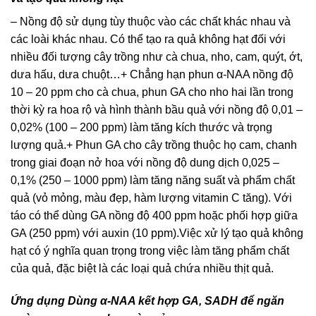
– Nồng độ sử dụng tùy thuộc vào các chất khác nhau và
các loài khác nhau. Có thể tạo ra quả không hạt đối với
nhiều đối tượng cây trồng như cà chua, nho, cam, quýt, ớt,
dưa hấu, dưa chuột…+ Chẳng hạn phun α-NAA nồng độ
10 – 20 ppm cho cà chua, phun GA cho nho hai lần trong
thời kỳ ra hoa rộ và hình thành bầu quả với nồng độ 0,01 –
0,02% (100 – 200 ppm) làm tăng kích thước và trọng
lượng quả.+ Phun GA cho cây trồng thuộc họ cam, chanh
trong giai đoạn nở hoa với nồng độ dung dịch 0,025 –
0,1% (250 – 1000 ppm) làm tăng năng suất và phẩm chất
quả (vỏ mỏng, màu đẹp, hàm lượng vitamin C tăng). Với
táo có thể dùng GA nồng độ 400 ppm hoặc phối hợp giữa
GA (250 ppm) với auxin (10 ppm).Việc xử lý tạo quả không
hạt có ý nghĩa quan trọng trong việc làm tăng phẩm chất
của quả, đặc biệt là các loại quả chứa nhiều thịt quả.
Ứng dụng Dùng α-NAA kết hợp GA, SADH để ngăn