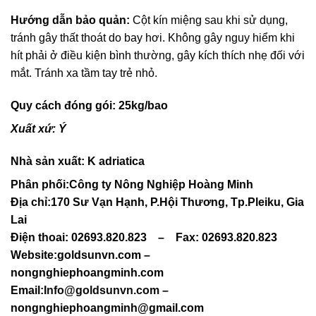
Hướng dẫn bảo quản:
Cột kín miệng sau khi sử dụng,
tránh gây thất thoát do bay hơi. Không gây nguy hiểm khi
hít phải ở điều kiện bình thường, gây kích thích nhẹ đối với
mắt. Tránh xa tầm tay trẻ nhỏ.
Quy cách đóng gói: 25kg/bao
Xuất xứ: Ý
Nhà sản xuất:
K
adr
iat
ic
a
Phân phối:
Công ty Nông Nghiệp Hoàng Minh
Địa chỉ:170 Sư Vạn Hạnh, P.Hội Thương, Tp.Pleiku, Gia
Lai
Điện thoai: 02693.820.823 – Fax: 02693.820.823
Website:goldsunvn.com –
nongnghiephoangminh.com
Email:
Info@goldsunvn.com
–
nongnghiephoangminh@gmail.com