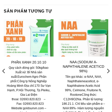
SẢN PHẨM TƯƠNG TỰ
NAA (SODIUM Α-
PHÂN XANH 20.10.10
NAPHTHALENE ACETICD
Quy cách đóng gói: 50kg/bao
98%)
Xuất xứ: Bỉ Nhà sản
Tên gọi khác: α-NAA, NAA,
xuất:Eurochem Agro Phân
Naphthaleneaceticd, α-
phối:Công ty Nông Nghiệp
Naphthalene Acetic Acid
Hoàng Minh Địa chỉ:170 Sư Vạn
99%, Celmone, Fruitone N,
Hạnh, P.Hội Thương, Tp.Pleiku,
RootoneCông thức:
Gia Lai Điện
C12H9O2Na. Phân tử lượng:
thoai: 02693.820.823 –
186.21.1. Chỉ tiêu sản phẩm α –
Fax: 02693.820.823
NAA 99%- Hàm lượng nguyên
Website:goldsunvn.com –