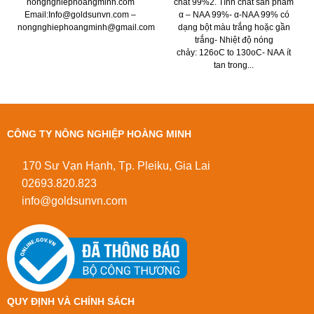
chất 99%2. Tính chất sản phẩm
nongnghiephoangminh.com
α – NAA 99%- α-NAA 99% có
Email:Info@goldsunvn.com –
dạng bột màu trắng hoặc gần
nongnghiephoangminh@gmail.com
trắng- Nhiệt độ nóng
chảy: 126oC to 130oC- NAA ít
tan trong...
CÔNG TY NÔNG NGHIỆP HOÀNG MINH
170 Sư Vạn Hạnh, Tp. Pleiku, Gia Lai
02693.820.823
info@goldsunvn.com
QUY ĐỊNH VÀ CHÍNH SÁCH