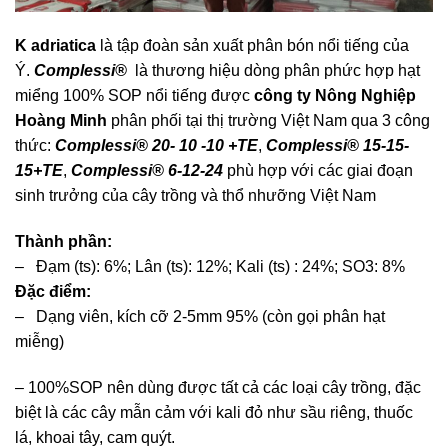
K adriatica
là tập đoàn sản xuất phân bón nổi tiếng của
Ý.
Complessi®
là thương hiệu dòng phân phức hợp hạt
miểng 100% SOP nổi tiếng được
công ty Nông Nghiệp
Hoàng Minh
phân phối tại thị trường Việt Nam qua 3 công
thức:
Complessi® 20- 10 -10 +TE
,
Complessi® 15-15-
15+TE
,
Complessi® 6-12-24
phù hợp với các giai đoạn
sinh trưởng của cây trồng và thổ nhưỡng Việt Nam
Thành phần:
– Đạm (ts): 6%; Lân (ts): 12%; Kali (ts) : 24%; SO3: 8%
Đặc điểm:
– Dạng viên, kích cỡ 2-5mm 95% (còn gọi phân hạt
miễng)
– 100%SOP nên dùng được tất cả các loại cây trồng, đặc
biệt là các cây mẫn cảm với kali đỏ như sầu riêng, thuốc
lá, khoai tây, cam quýt.