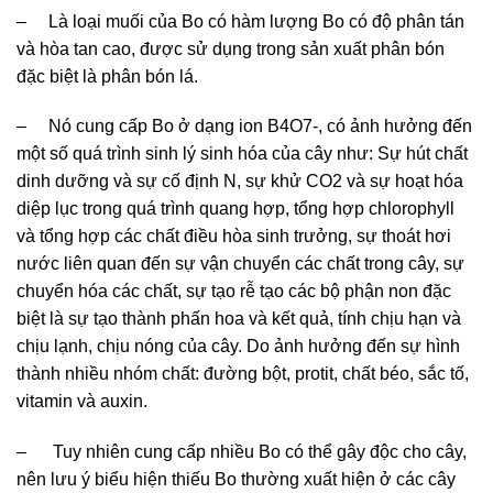
– Là loại muối của Bo có hàm lượng Bo có độ phân tán
và hòa tan cao, được sử dụng trong sản xuất phân bón
đặc biệt là phân bón lá.
– Nó cung cấp Bo ở dạng ion B4O7-, có ảnh hưởng đến
một số quá trình sinh lý sinh hóa của cây như: Sự hút chất
dinh dưỡng và sự cố định N, sự khử CO2 và sự hoạt hóa
diệp lục trong quá trình quang hợp, tổng hợp chlorophyll
và tổng hợp các chất điều hòa sinh trưởng, sự thoát hơi
nước liên quan đến sự vận chuyển các chất trong cây, sự
chuyển hóa các chất, sự tạo rễ tạo các bộ phận non đặc
biệt là sự tạo thành phấn hoa và kết quả, tính chịu hạn và
chịu lạnh, chịu nóng của cây. Do ảnh hưởng đến sự hình
thành nhiều nhóm chất: đường bột, protit, chất béo, sắc tố,
vitamin và auxin.
– Tuy nhiên cung cấp nhiều Bo có thể gây độc cho cây,
nên lưu ý biểu hiện thiếu Bo thường xuất hiện ở các cây