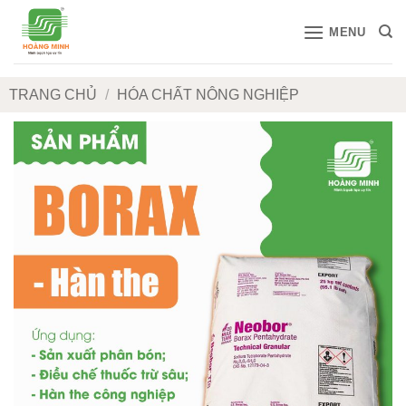
Bỏ
MENU
qua
nội
dung
TRANG CHỦ
/
HÓA CHẤT NÔNG NGHIỆP