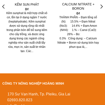
CALCIUM NITRATE +
KẼM SUN PHÁT
BORON
0
₫
0
₫
Kẽm sunphat là một hợp chất vô
THÀNH PHẦN – Đạm tổng số
cơ, tồn tại ở dạng ngậm 7 nước
(N): 15.5% + Đạm Nitrat
(heptahydrate). Kẽm sunphat
(No3): 14.4% + Đạm Amon
được sử dụng rộng rãi nhất
(NH4): 1.% – Canxi (CaO):
trong phân bón để bổ sung kẽm
26% – Bo:
cho cây trồng, và được ứng
0.3% Công dụng: – Calcium
dụng trong các ngành công
Nitrate + Boron sử dụng bón hay
nghiệp như sản xuất chất tẩy
phun qua lá,...
rửa, mực in, sản xuất tơ nhân
tạo. Các...
m
CÔNG TY NÔNG NGHIỆP HOÀNG MINH
170 Sư Vạn Hạnh, Tp. Pleiku, Gia Lai
02693.820.823