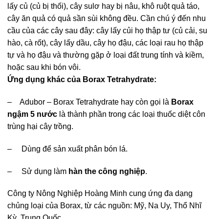
lấy củ (củ bị thối), cây sulơ hay bị nâu, khô ruột quả táo,
cây ăn quả có quả sần sùi không đều. Cần chú ý đến nhu
cầu của các cây sau đây: cây lấy củi họ thập tư (củ cải, su
hào, cà rốt), cây lấy dầu, cây họ đậu, các loại rau họ thập
tự và họ đậu và thường gặp ở loại đất trung tính và kiềm,
hoặc sau khi bón vôi.
Ứng dụng khác của Borax Tetrahydrate:
– Adubor – Borax Tetrahydrate hay còn gọi là
Borax
ngậm 5 nước
là thành phần trong các loại thuốc diệt côn
trùng hại cây trồng.
– Dùng để sản xuất phân bón lá.
– Sử dụng làm
hàn the công nghiệp
.
Công ty Nông Nghiệp Hoàng Minh cung ứng đa dạng
chủng loại của Borax, từ các nguồn: Mỹ, Na Uy, Thổ Nhĩ
Kỳ, Trung Quốc