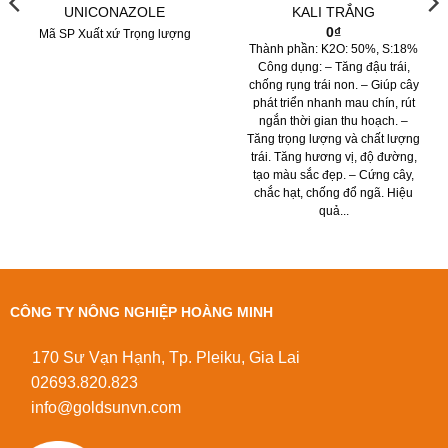
UNICONAZOLE
KALI TRẮNG
0
₫
Mã SP Xuất xứ Trọng lượng
Thành phần: K2O: 50%, S:18%
Công dụng: – Tăng đậu trái,
chống rụng trái non. – Giúp cây
phát triển nhanh mau chín, rút
ngắn thời gian thu hoạch. –
Tăng trọng lượng và chất lượng
trái. Tăng hương vị, độ đường,
tạo màu sắc đẹp. – Cứng cây,
chắc hạt, chống đổ ngã. Hiệu
quả...
CÔNG TY NÔNG NGHIỆP HOÀNG MINH
170 Sư Vạn Hạnh, Tp. Pleiku, Gia Lai
02693.820.823
info@goldsunvn.com