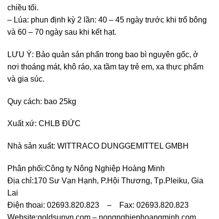
chiều tối.
– Lúa: phun định kỳ 2 lần: 40 – 45 ngày trước khi trổ bông
và 60 – 70 ngày sau khi kết hạt.
LƯU Ý: Bảo quản sản phẩn trong bao bì nguyên gốc, ở
nơi thoáng mát, khô ráo, xa tầm tay trẻ em, xa thực phẩm
và gia súc.
Quy cách: bao 25kg
Xuất xứ: CHLB ĐỨC
Nhà sản xuất: WITTRACO DUNGGEMITTEL GMBH
Phân phối:Công ty Nông Nghiệp Hoàng Minh
Địa chỉ:170 Sư Vạn Hạnh, P.Hội Thương, Tp.Pleiku, Gia
Lai
Điện thoai: 02693.820.823 – Fax: 02693.820.823
Website:goldsunvn.com – nongnghiephoangminh.com