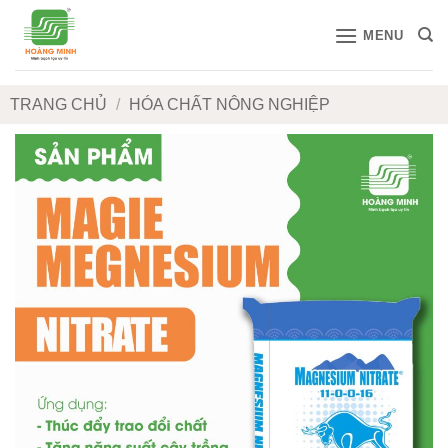
Bỏ
MENU
qua
nội
dung
TRANG CHỦ
/
HÓA CHẤT NÔNG NGHIỆP