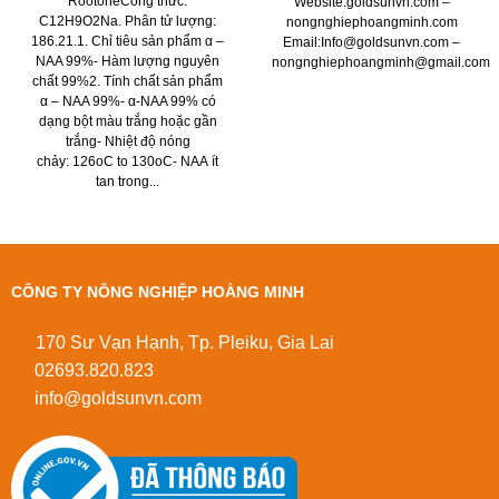
RootoneCông thức:
Website:goldsunvn.com –
C12H9O2Na. Phân tử lượng:
nongnghiephoangminh.com
186.21.1. Chỉ tiêu sản phẩm α –
Email:Info@goldsunvn.com –
NAA 99%- Hàm lượng nguyên
nongnghiephoangminh@gmail.com
chất 99%2. Tính chất sản phẩm
α – NAA 99%- α-NAA 99% có
m
dạng bột màu trắng hoặc gần
trắng- Nhiệt độ nóng
chảy: 126oC to 130oC- NAA ít
tan trong...
CÔNG TY NÔNG NGHIỆP HOÀNG MINH
170 Sư Vạn Hạnh, Tp. Pleiku, Gia Lai
02693.820.823
info@goldsunvn.com