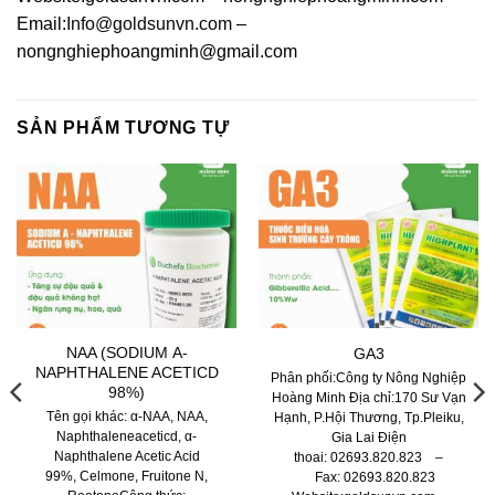
Email:
Info@goldsunvn.com
–
nongnghiephoangminh@gmail.com
SẢN PHẨM TƯƠNG TỰ
NAA (SODIUM Α-
GA3
NAPHTHALENE ACETICD
Phân phối:Công ty Nông Nghiệp
98%)
Hoàng Minh Địa chỉ:170 Sư Vạn
Tên gọi khác: α-NAA, NAA,
Hạnh, P.Hội Thương, Tp.Pleiku,
Naphthaleneaceticd, α-
Gia Lai Điện
Naphthalene Acetic Acid
thoai: 02693.820.823 –
99%, Celmone, Fruitone N,
Fax: 02693.820.823