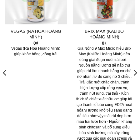
VEGAS (RA HOA HOÀNG
BRIX MAX (KALIBO
MINH)
HOÀNG MINH)
0
₫
0
₫
Vegas (Ra Hoa Hoàng Minh)
Gia Nông 9 Max Micro hiệu Brix
giúp khỏe bông, đông trái
Max (KaliBo Hoàng Minh) nên
dùng giai đoạn nuôi trái bởi: -
Nguồn năng lượng dễ hấp thụ
giúp trái lớn nhanh bằng cơ chế
nở nhân, từ đó căng nở 3 chiều.
Trái đặc ruột chắc chắn, tránh
hiện tượng xốp rỗng vẹo vọ,
tránh nứt rụng, trái thối - Kích
thích tố chiết xuất hữu cơ giúp tái
tạo thành tế bào cùng EDTA hoạt
hóa vi lượng khó tiêu sang dạng
dễ tiêu nhờ vậy mã trái đẹp hơn
màu trái tươi hơn - Nguồn kháng
sinh chitosan và bổ sung điều
hòa sinh trưởng mà cây trồng
vượt qua các giai đoạn stress và