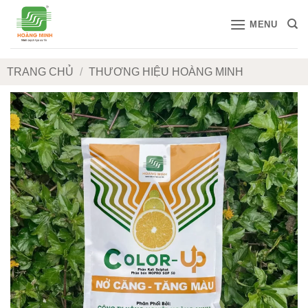
Bỏ
MENU
qua
nội
dung
TRANG CHỦ
/
THƯƠNG HIỆU HOÀNG MINH