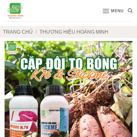
Bỏ
MENU
qua
nội
dung
TRANG CHỦ
/
THƯƠNG HIỆU HOÀNG MINH