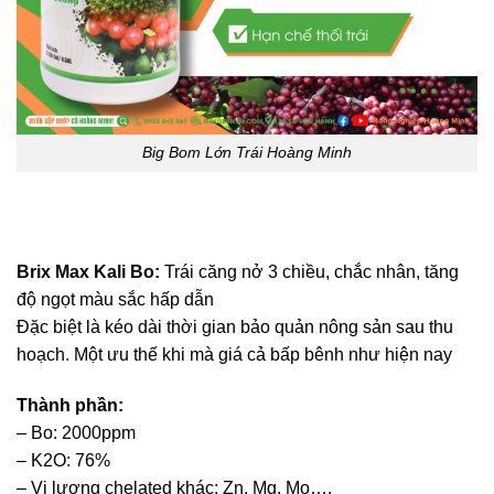
Big Bom Lớn Trái Hoàng Minh
Brix Max Kali Bo
:
Trái căng nở 3 chiều, chắc nhân, tăng
độ ngọt màu sắc hấp dẫn
Đặc biệt là kéo dài thời gian bảo quản nông sản sau thu
hoạch. Một ưu thế khi mà giá cả bấp bênh như hiện nay
Thành phần:
– Bo: 2000ppm
– K2O: 76%
– Vi lượng chelated khác: Zn, Mg, Mo….