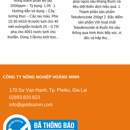
Nông thành phần Bo (B):
giúp ngừa sâu kháng thuốc và
2000ppm – Tỷ trọng: 1.05 1.
tiêu diệt thiên địch hiệu quả. 1.
Hướng dẫn sử dụng – Cây
Thành phần sản phẩm
lương thực – Cây rau màu: Pha
Tebufenozide 200g/l 2. Đặc điểm
10-30 ml/16 lít nước tuới cho 40
sản phẩm Với hoạt chất
mét vuông/lần hoặc/0.25 – 0.75l
Tebufenozide là thuốc trừ sâu
pha cho 4001 nước tưới cho
thông qua hình thức tiếp xúc, vị
lho/lần. Dùng 3 lần/vụ tưới trực...
độc và hấp thu...
CÔNG TY NÔNG NGHIỆP HOÀNG MINH
170 Sư Vạn Hạnh, Tp. Pleiku, Gia Lai
02693.820.823
info@goldsunvn.com