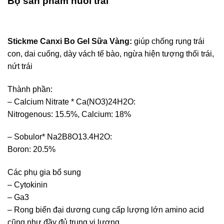
Bộ sản phẩm nuôi trái
Stickme Canxi Bo Gel Sữa Vàng
:
giúp chống rụng trái
con, dai cuống, dày vách tế bào, ngừa hiện tượng thối trái,
nứt trái
Thành phần:
– Calcium Nitrate * Ca(NO3)24H2O:
Nitrogenous: 15.5%, Calcium: 18%
– Sobulor* Na2B8O13.4H2O:
Boron: 20.5%
Các phụ gia bổ sung
– Cytokinin
– Ga3
– Rong biển đại dương cung cấp lượng lớn amino acid
cũng như đầy đủ trung vi lượng