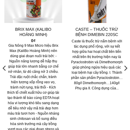
BRIX MAX (KALIBO
CASTE – THUỐC TRỪ
HOÀNG MINH)
BỆNH DIMEBIN 220SC
0
₫
Caste là thuốc trừ nấm bệnh với
Gia Nông 9 Max Micro hiệu Brix
tác dụng phổ rộng, với sự kết
Max (KaliBo Hoàng Minh) nên
hợp giữa hai hoạt chất tiên tiến
dùng giai đoạn nuôi trái bởi: -
nhất trên thị trường hiện nay là
Nguồn năng lượng dễ hấp thụ
Pyraclostrobin và Dimethomorph
giúp trái lớn nhanh bằng cơ chế
giúp phòng ngừa hiệu quả các
nở nhân, từ đó căng nở 3 chiều.
loại bệnh hại cây trồng. I. Thành
Trái đặc ruột chắc chắn, tránh
phần sản phẩm Pyraclostrobin…
hiện tượng xốp rỗng vẹo vọ,
80g/l Dimethomorph…140g/l
tránh nứt rụng, trái thối - Kích
Phụ gia II. Công dụng của...
thích tố chiết xuất hữu cơ giúp tái
tạo thành tế bào cùng EDTA hoạt
hóa vi lượng khó tiêu sang dạng
dễ tiêu nhờ vậy mã trái đẹp hơn
màu trái tươi hơn - Nguồn kháng
sinh chitosan và bổ sung điều
hòa sinh trưởng mà cây trồng
vượt qua các giai đoạn stress và