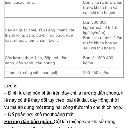
tiêu, cacao, mía, …
Bón chia ra từ 1-2 lần
trước khi ra hoa và
sau khi thu hoạch.
Bón 600-800
kg/ha(hoặc 0.5-1.5
Cây ăn quả: Xoài, sầu riêng, mãng cầu,
kg/cây/năm).
thanh long, cam, quýt, nho, bưởi, dưa
Bón chia ra từ 1-2 lần
hấu, nhãn, chôm chôm, táo, …
trước khi ra hoa và
sau khi thu hoạch.
Cây lương thực: Lúa, Bắp, mì, đậu
Bón lót: 300-400
nành, đậu xanh, đậu phụng
kg/ha.
Thảm cỏ, công viên, san golf, …
200-250 kg/ha.
Lưu ý:
– Định lượng bón phân trên đây chỉ là hướng dẫn chung, tỉ
lệ này có thể thay đổi tuỳ theo loại đất đai, cây trồng, thời
vụ mà áp dụng một trong hai công thức trên cho thích hợp.
– Để phân nơi khô ráo thoáng mát.
Hướng dẫn bảo quản:
Cột kín miệng sau khi sử dụng,