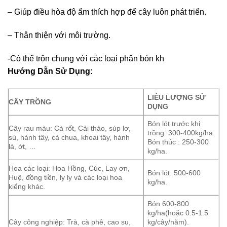
– Giúp điều hòa độ ẩm thích hợp để cây luôn phát triển.
– Thân thiện với môi trường.
-Có thể trộn chung với các loại phân bón kh
Hướng Dẫn Sử Dụng:
LIỀU LƯỢNG SỬ
CÂY TRỒNG
DỤNG
Bón lót trước khi
Cây rau màu: Cà rốt, Cải thảo, súp lơ,
trồng: 300-400kg/ha.
sú, hành tây, cà chua, khoai tây, hành
Bón thúc : 250-300
lá, ớt, …
kg/ha.
Hoa các loại: Hoa Hồng, Cúc, Lay ơn,
Bón lót: 500-600
Huệ, đồng tiền, ly ly và các loại hoa
kg/ha.
kiểng khác.
Bón 600-800
kg/ha(hoặc 0.5-1.5
Cây công nghiệp: Trà, cà phê, cao su,
kg/cây/năm).