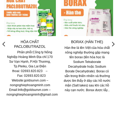
HÓA CHẤT
BORAX (HÀN THE)
PACLOBUTRAZOL
Hàn the là tên Việt của hóa chất
Phân phối:Công ty Nông
nông nghiệp thường gặp mang
Nghiệp Hoàng Minh Địa chỉ:170
tên borax (tên hóa học là
Sư Vạn Hạnh, P.Hội Thương,
Sodium Tetraborate
Tp.Pleiku, Gia Lai Điện
Decahydrate hoặc Sodium
thoai: 02693.820.823 –
Borate Decahydrate). Borax có
Fax: 02693.820.823
sẵn trong thiên nhiên và thường
Website:goldsunvn.com –
được tìm thấy ở đáy các hồ nước
nongnghiephoangminh.com
mặn (Salt lakes) sau khi các hồ
Email:Info@goldsunvn.com –
này cạn nước. Borax được lấy...
nongnghiephoangminh@gmail.com