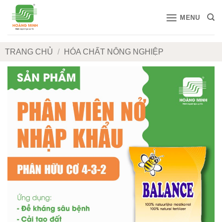
Bỏ
MENU
qua
nội
dung
TRANG CHỦ
/
HÓA CHẤT NÔNG NGHIỆP