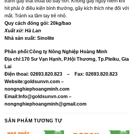
tránh gây thất thoát do bay hơi. Không gây nguy hiểm khi
hít phải ở điều kiện bình thường, gây kích thích nhẹ đối với
mắt. Tránh xa tầm tay trẻ nhỏ.
Quy cách đóng gói: 20kg/bao
Xuất xứ: Hà Lan
Nhà sản xuất:
Sinolite
Phân phối:
Công ty Nông Nghiệp Hoàng Minh
Địa chỉ:170 Sư Vạn Hạnh, P.Hội Thương, Tp.Pleiku, Gia
Lai
Điện thoai: 02693.820.823 – Fax: 02693.820.823
Website:goldsunvn.com –
nongnghiephoangminh.com
Email:
Info@goldsunvn.com
–
nongnghiephoangminh@gmail.com
SẢN PHẨM TƯƠNG TỰ