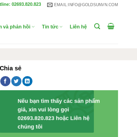
tline: 02693.820.823
EMAIL:INFO@GOLDSUNVN.COM
m và phản hồi
Tin tức
Liên hệ
Chia sẻ
Nếu bạn tìm thấy các sản phẩm
giả, xin vui lòng gọi
02693.820.823 hoặc Liên hệ
ượng
chúng tôi