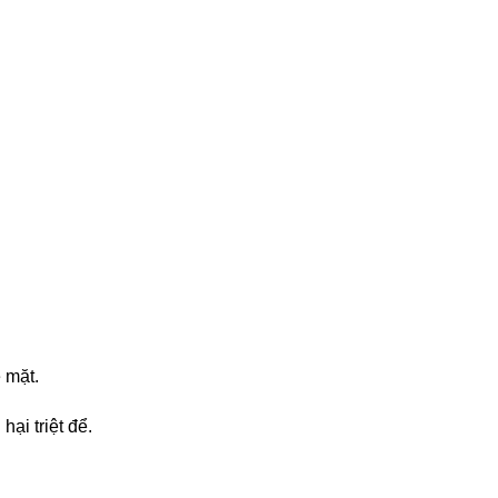
 mặt.
ại triệt để.