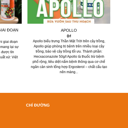
IAI ĐOẠN
APOLLO
0
₫
Apollo biểu trưng Thần Mặt Trời trên cây trồng,
i giai đoạn
Apollo giúp phòng trị bệnh trên nhiều loại cây
 mang lại sự
trồng, bảo vệ cây trồng tối ưu. Thành phần:
 được tín
Hecxaconazole 50g/l Apollo là thuốc trừ bệnh
ất xứ: Việt
phổ rộng, tiêu diệt nấm bệnh thông qua cơ chế
ngăn cản sinh tổng hợp Ergosterol – chất cấu tạo
nên màng...
CHỈ ĐƯỜNG