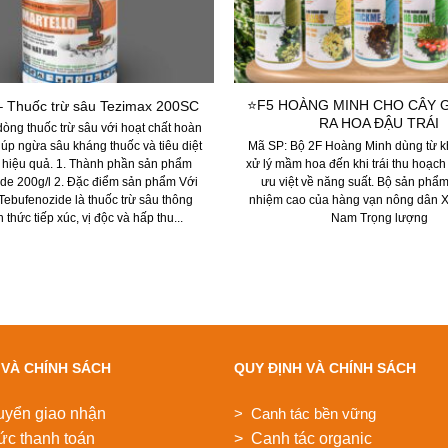
⭐F5 HOÀNG MINH CHO CÂY G
 – Thuốc trừ sâu Tezimax 200SC
RA HOA ĐẬU TRÁI
 dòng thuốc trừ sâu với hoạt chất hoàn
Mã SP: Bộ 2F Hoàng Minh dùng từ kh
iúp ngừa sâu kháng thuốc và tiêu diệt
xử lý mầm hoa đến khi trái thu hoạch
h hiệu quả. 1. Thành phần sản phẩm
ưu việt về năng suất. Bộ sản phẩm
de 200g/l 2. Đặc điểm sản phẩm Với
nhiệm cao của hàng vạn nông dân Xu
 Tebufenozide là thuốc trừ sâu thông
Nam Trọng lượng
 thức tiếp xúc, vị độc và hấp thu...
 VÀ CHÍNH SÁCH
QUY ĐỊNH VÀ CHÍNH SÁCH
uyển giao nhận
> Canh tác bền vững
ức thanh toán
> Canh tác organic