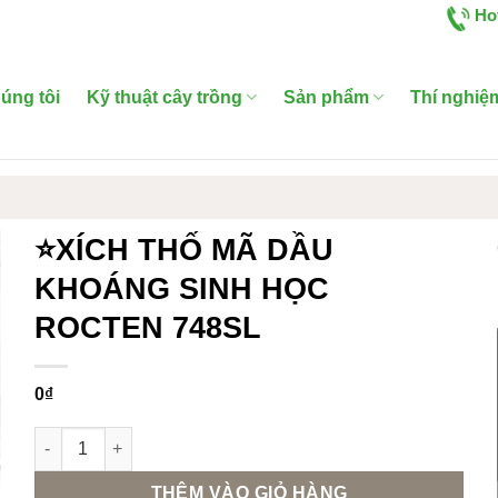
Ho
úng tôi
Kỹ thuật cây trồng
Sản phẩm
Thí nghiệ
⭐XÍCH THỐ MÃ DẦU
KHOÁNG SINH HỌC
ROCTEN 748SL
0
₫
⭐XÍCH THỐ MÃ DẦU KHOÁNG SINH HỌC ROCTEN 748SL số l
THÊM VÀO GIỎ HÀNG