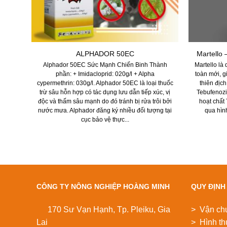
CAO
ALPHADOR 50EC
Martello
INH,
Alphador 50EC Sức Mạnh Chiến Binh Thành
Martello là
phần: + Imidacloprid: 020g/l + Alpha
toàn mới, g
 - đa
cypermethrin: 030g/l. Alphador 50EC là loại thuốc
thiên địc
p “Đất
trừ sâu hỗn hợp có tác dụng lưu dẫn tiếp xúc, vị
Tebufenozi
n địa
độc và thấm sâu mạnh do đó tránh bị rửa trôi bởi
hoạt chất
 trổ
nước mưa. Alphador đăng ký nhiều đối tượng tại
qua hình
cục bảo vệ thực...
CÔNG TY NÔNG NGHIỆP HOÀNG MINH
QUY ĐỊNH
170 Sư Vạn Hạnh, Tp. Pleiku, Gia
> Vận ch
Lai
> Hình th