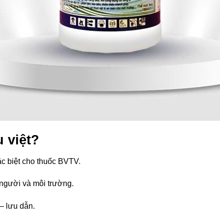
u việt?
ặc biệt cho thuốc BVTV.
 người và môi trường.
– lưu dẫn.