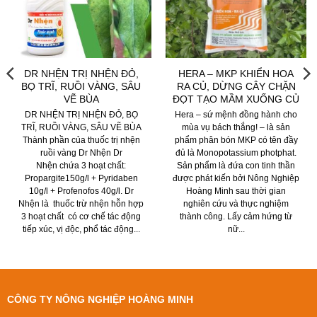
DR NHỆN TRỊ NHỆN ĐỎ,
HERA – MKP KHIỂN HOA
BỌ TRĨ, RUỒI VÀNG, SÂU
RA CỦ, DỪNG CÂY CHẶN
VẼ BÙA
ĐỌT TẠO MẦM XUỐNG CỦ
DR NHỆN TRỊ NHỆN ĐỎ, BỌ
Hera – sứ mệnh đồng hành cho
TRĨ, RUỒI VÀNG, SÂU VẼ BÙA
mùa vụ bách thắng! – là sản
Thành phần của thuốc trị nhện
phẩm phân bón MKP có tên đầy
ruồi vàng Dr Nhện Dr
đủ là Monopotassium photphat.
Nhện chứa 3 hoạt chất:
Sản phẩm là đứa con tinh thần
Propargite150g/l + Pyridaben
được phát kiến bởi Nông Nghiệp
10g/l + Profenofos 40g/l. Dr
Hoàng Minh sau thời gian
Nhện là thuốc trừ nhện hỗn hợp
nghiên cứu và thực nghiệm
3 hoạt chất có cơ chế tác động
thành công. Lấy cảm hứng từ
tiếp xúc, vị độc, phổ tác động...
nữ...
CÔNG TY NÔNG NGHIỆP HOÀNG MINH