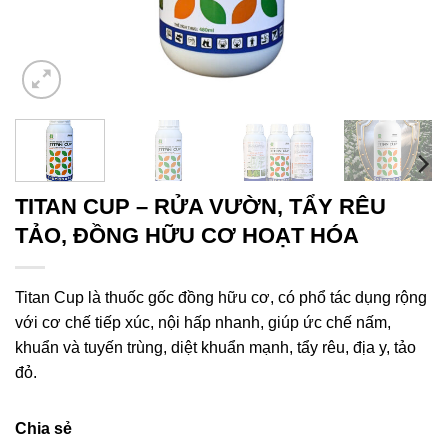
TITAN CUP – RỬA VƯỜN, TẨY RÊU
TẢO, ĐỒNG HỮU CƠ HOẠT HÓA
Titan Cup là thuốc gốc đồng hữu cơ, có phổ tác dụng rộng
với cơ chế tiếp xúc, nội hấp nhanh, giúp ức chế nấm,
khuẩn và tuyến trùng, diệt khuẩn mạnh, tẩy rêu, địa y, tảo
đỏ.
Chia sẻ