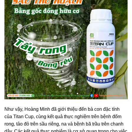
Như vậy, Hoàng Minh đã giới thiệu đến bà con đặc tính
của Titan Cup, cùng kết quả thực nghiệm trên bệnh đốm
rong, tảo đỏ trên sầu riêng, na và bệnh bã trầu trên chanh
dây. Các kết quả thực nghiệm là cơ sở quan trọng cho việc