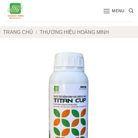
Bỏ
MENU
qua
nội
dung
TRANG CHỦ
/
THƯƠNG HIỆU HOÀNG MINH