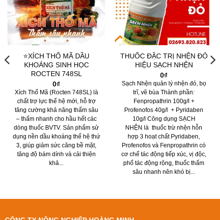
⭐XÍCH THỐ MÃ DẦU
THUỐC ĐẶC TRỊ NHỆN ĐỎ
KHOÁNG SINH HỌC
HIỆU SẠCH NHỆN
ROCTEN 748SL
0
₫
0
₫
Sạch Nhện quản lý nhện đỏ, bọ
Xích Thố Mã (Rocten 748SL) là
trĩ, vẽ bùa Thành phần:
chất trợ lực thế hệ mới, hỗ trợ
Fenpropathrin 100g/l +
tăng cường khả năng thấm sâu
Profenofos 40g/l + Pyridaben
– thấm nhanh cho hầu hết các
10g/l Công dụng SẠCH
dòng thuốc BVTV. Sản phẩm sử
NHỆN là thuốc trừ nhện hỗn
dụng nền dầu khoáng thế hệ thứ
hợp 3 hoạt chất Pyridaben,
3, giúp giảm sức căng bề mặt,
Profenofos và Fenpropathrin có
tăng độ bám dính và cải thiện
cơ chế tác động tiếp xúc, vị độc,
khả...
phổ tác động rộng, thuốc thấm
sâu nhanh nên khó bị...