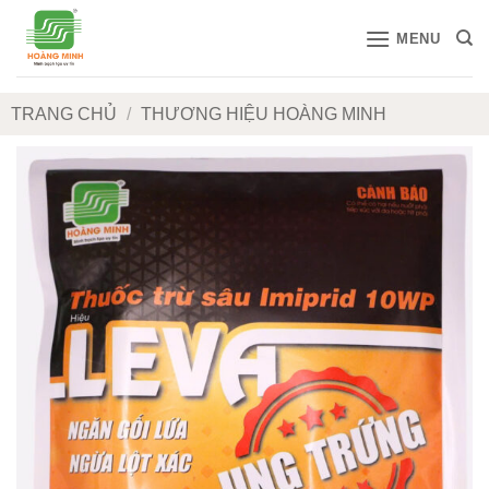
Bỏ
MENU
qua
nội
dung
TRANG CHỦ
/
THƯƠNG HIỆU HOÀNG MINH