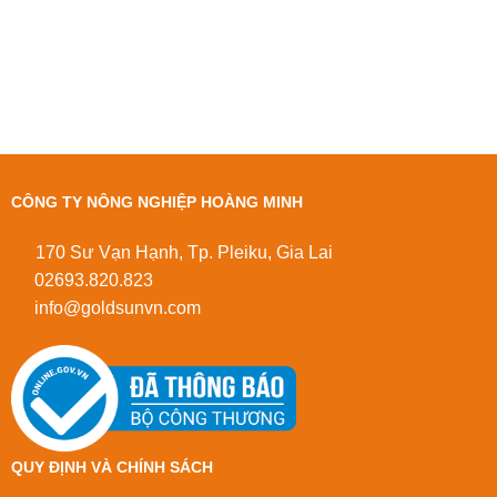
CÔNG TY NÔNG NGHIỆP HOÀNG MINH
170 Sư Vạn Hạnh, Tp. Pleiku, Gia Lai
02693.820.823
info@goldsunvn.com
QUY ĐỊNH VÀ CHÍNH SÁCH