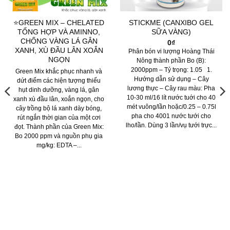
⭐GREEN MIX – CHELATED
STICKME (CANXIBO GEL
TỔNG HỢP VÀ AMINNO,
SỮA VÀNG)
CHỐNG VÀNG LÁ GÂN
0
₫
XANH, XÙ ĐẦU LÂN XOẮN
Phân bón vi lượng Hoàng Thái
NGỌN
Nông thành phần Bo (B):
2000ppm – Tỷ trọng: 1.05 1.
Green Mix khắc phục nhanh và
Hướng dẫn sử dụng – Cây
dứt điểm các hiện tượng thiếu
lương thực – Cây rau màu: Pha
hụt dinh dưỡng, vàng lá, gân
10-30 ml/16 lít nước tuới cho 40
xanh xù đầu lân, xoắn ngọn, cho
mét vuông/lần hoặc/0.25 – 0.75l
cây trồng bộ lá xanh dày bóng,
pha cho 4001 nước tưới cho
rút ngắn thời gian của một cơi
lho/lần. Dùng 3 lần/vụ tưới trực...
đọt. Thành phần của Green Mix:
Bo 2000 ppm và nguồn phụ gia
mg/kg: EDTA –...